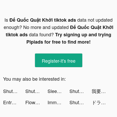
Is
data not updated
Đế Quốc Quật Khởi tiktok ads
enough? No more and updated
Đế Quốc Quật Khởi
data found?
tiktok ads
Try signing up and trying
Pipiads for free to find more!
Register-it's free
You may also be interested in:
ShutEye: Sleep Tracker, Sounds tiktok ads
ShutEye: Sleep Tracker, Sounds tiktok ads
Sleep Better - Sleep Tracker tiktok ads
ShutEye: Sleep Tracker, Sounds tiktok ads
我要當房東 tiktok ads
Entre tiktok ads
Floward Online Flowers & Gifts tiktok ads
Immortal Titan tiktok ads
ShutEye: Sleep Tracker, Sounds tiktok ads
ドラゴンクエストタクト tiktok ads