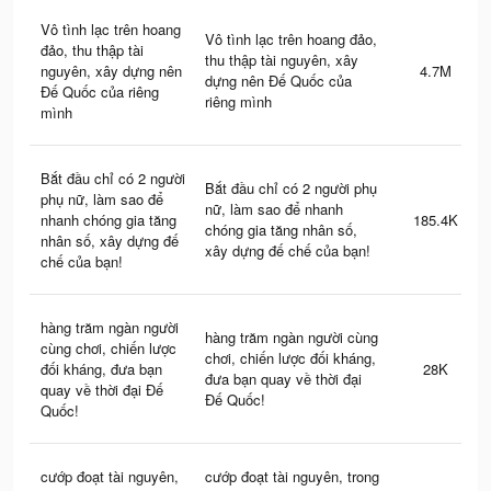
Vô tình lạc trên hoang
Vô tình lạc trên hoang đảo,
đảo, thu thập tài
thu thập tài nguyên, xây
nguyên, xây dựng nên
4.7M
dựng nên Đế Quốc của
Đế Quốc của riêng
riêng mình
mình
Bắt đầu chỉ có 2 người
Bắt đầu chỉ có 2 người phụ
phụ nữ, làm sao để
nữ, làm sao để nhanh
nhanh chóng gia tăng
185.4K
chóng gia tăng nhân số,
nhân số, xây dựng đế
xây dựng đế chế của bạn!
chế của bạn!
hàng trăm ngàn người
hàng trăm ngàn người cùng
cùng chơi, chiến lược
chơi, chiến lược đối kháng,
đối kháng, đưa bạn
28K
đưa bạn quay về thời đại
quay về thời đại Đế
Đế Quốc!
Quốc!
cướp đoạt tài nguyên,
cướp đoạt tài nguyên, trong