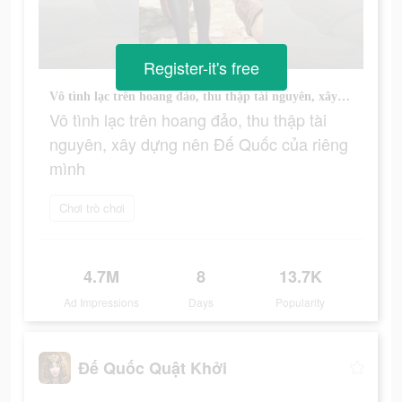
Register-it's free
Vô tình lạc trên hoang đảo, thu thập tài nguyên, xây dựng nên Đế Quốc của riêng mình
Vô tình lạc trên hoang đảo, thu thập tài
nguyên, xây dựng nên Đế Quốc của riêng
mình
Chơi trò chơi
4.7M
8
13.7K
Ad Impressions
Days
Popularity
Đế Quốc Quật Khởi