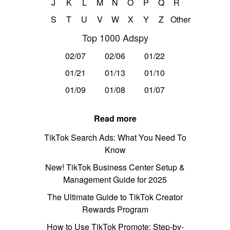
J
K
L
M
N
O
P
Q
R
S
T
U
V
W
X
Y
Z
Other
Top 1000 Adspy
02/07
02/06
01/22
01/21
01/13
01/10
01/09
01/08
01/07
Read more
TikTok Search Ads: What You Need To
Know
New! TikTok Business Center Setup &
Management Guide for 2025
The Ultimate Guide to TikTok Creator
Rewards Program
How to Use TikTok Promote: Step-by-