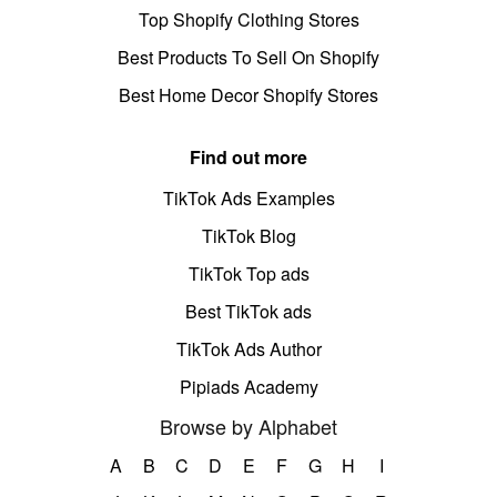
Top Shopify Clothing Stores
Best Products To Sell On Shopify
Best Home Decor Shopify Stores
Find out more
TikTok Ads Examples
TikTok Blog
TikTok Top ads
Best TikTok ads
TikTok Ads Author
Pipiads Academy
Browse by Alphabet
A
B
C
D
E
F
G
H
I