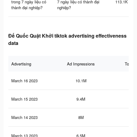
trong 7 ngày liệu có
7 ngày liệu có thành đại
113.1K
thành đại nghiệp?
nghiệp?
Đế Quốc Quật Khởi tiktok advertising effectiveness
data
Advertising
Ad Impressions
Total 
March 16 2023
10.1M
25.
March 15 2023
9.4M
23.
March 14 2023
8M
20.
March 13 2023
6.5M
16.