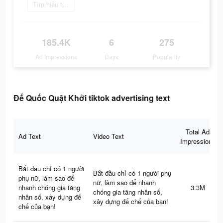
Tìm hiểu thêm
185.4K
6
275
Ad Impressions
Days
Popularity
Đế Quốc Quật Khởi tiktok advertising text
Total Ad
Ad Text
Video Text
Impressions
Bắt đầu chỉ có 1 người
Bắt đầu chỉ có 1 người phụ
phụ nữ, làm sao để
nữ, làm sao để nhanh
nhanh chóng gia tăng
3.3M
chóng gia tăng nhân số,
nhân số, xây dựng đế
xây dựng đế chế của bạn!
chế của bạn!