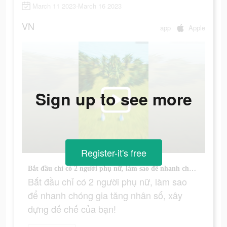
March 11 2023-March 16 2023
VN
app
Apple
Sign up to see more
Register-it's free
Bắt đầu chỉ có 2 người phụ nữ, làm sao để nhanh chóng gia tăng nhân số, xây dựng đế chế của bạn!
Bắt đầu chỉ có 2 người phụ nữ, làm sao
để nhanh chóng gia tăng nhân số, xây
dựng đế chế của bạn!