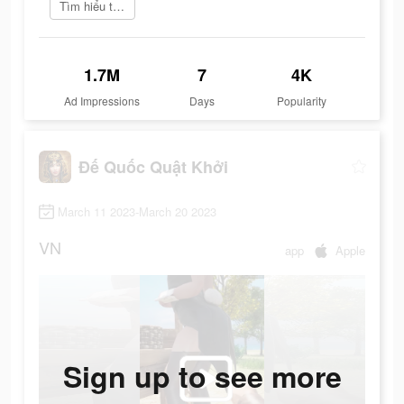
Tìm hiểu thêm
1.7M
7
4K
Ad Impressions
Days
Popularity
Đế Quốc Quật Khởi
March 11 2023-March 20 2023
VN
app
Apple
Sign up to see more