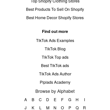
Top Shopify Clothing Stores
Best Products To Sell On Shopify
Best Home Decor Shopify Stores
Find out more
TikTok Ads Examples
TikTok Blog
TikTok Top ads
Best TikTok ads
TikTok Ads Author
Pipiads Academy
Browse by Alphabet
A
B
C
D
E
F
G
H
I
J
K
L
M
N
O
P
Q
R