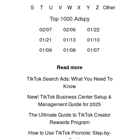
S
T
U
V
W
X
Y
Z
Other
Top 1000 Adspy
02/07
02/06
01/22
01/21
01/13
01/10
01/09
01/08
01/07
Read more
TikTok Search Ads: What You Need To
Know
New! TikTok Business Center Setup &
Management Guide for 2025
The Ultimate Guide to TikTok Creator
Rewards Program
How to Use TikTok Promote: Step-by-