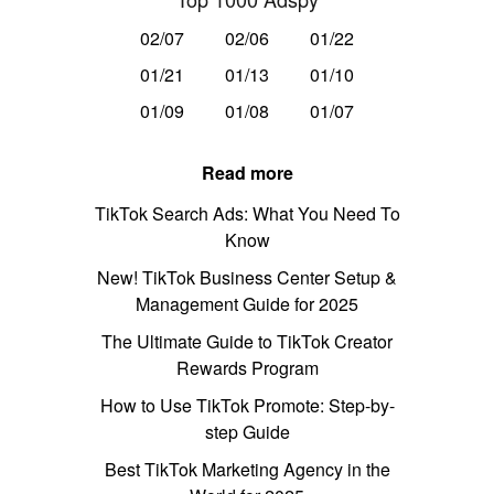
02/07
02/06
01/22
01/21
01/13
01/10
01/09
01/08
01/07
Read more
TikTok Search Ads: What You Need To
Know
New! TikTok Business Center Setup &
Management Guide for 2025
The Ultimate Guide to TikTok Creator
Rewards Program
How to Use TikTok Promote: Step-by-
step Guide
Best TikTok Marketing Agency in the