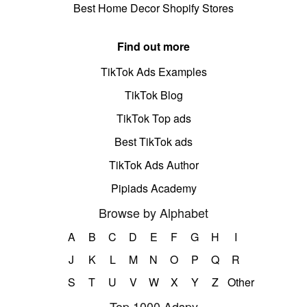
Best Home Decor Shopify Stores
Find out more
TikTok Ads Examples
TikTok Blog
TikTok Top ads
Best TikTok ads
TikTok Ads Author
Pipiads Academy
Browse by Alphabet
A
B
C
D
E
F
G
H
I
J
K
L
M
N
O
P
Q
R
S
T
U
V
W
X
Y
Z
Other
Top 1000 Adspy