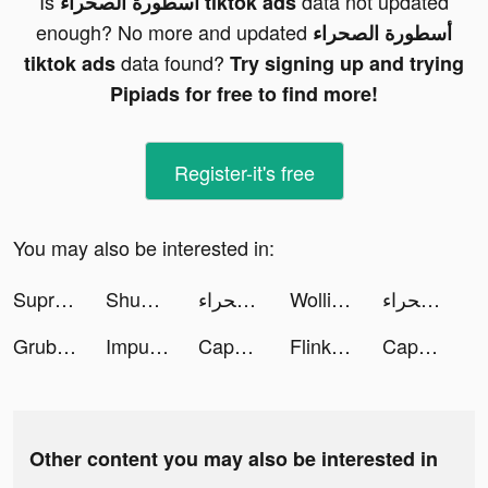
Is
data not updated
أسطورة الصحراء tiktok ads
enough? No more and updated
أسطورة الصحراء
data found?
tiktok ads
Try signing up and trying
Pipiads for free to find more!
Register-it's free
You may also be interested in:
Supremacy 1914 tiktok ads
Shuffleboard Master 3D tiktok ads
أسطورة الصحراء tiktok ads
Wollit: Credit Building & more tiktok ads
أسطورة الصحراء tiktok ads
Grubhub tiktok ads
Impulse - Brain Training tiktok ads
CapCut tiktok ads
Flink: bezorgd in minuten tiktok ads
CapCut tiktok ads
Other content you may also be interested in