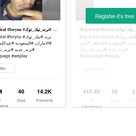
Register-it's free
#fyp #viral #foryou #ترند #تيك_توك #الامارات #السعودية #عبدالله_الاحمد #ترند_جديد #ترند_تيك_توك #foryoupage #weplay
#fyp #viral #foryou #ترند #تيك_توك
#foryou #ترند #تيك_توك
#رات #السعودية #عبدالله_الاحمد
الامارات #السعودية #عبدالله_
#ترند_جديد #ترند_تيك_توك
ترند_جديد #ترند_تي
upage #weplay
#foryoupage #weplay
معرفة المزيد
تثبيت WePlay الآن
M
40
14.2K
443.4K
58
2
d
Days
Popularity
Ad
Days
Pop
sions
Impressions