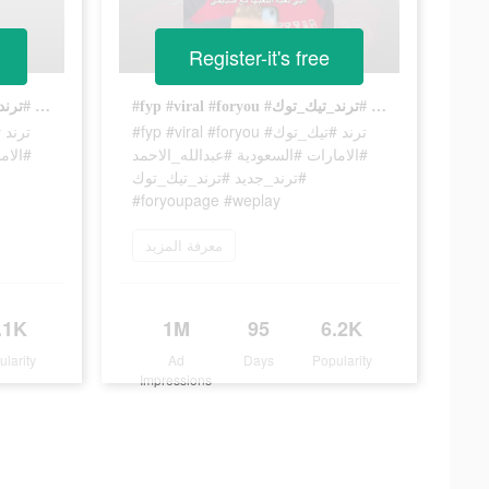
Register-it's free
#fyp #viral #foryou #ترند #تيك_توك #الامارات #السعودية #عبدالله_الاحمد #ترند_جديد #ترند_تيك_توك #foryoupage #weplay
#fyp #viral #foryou #ترند #تيك_توك #الامارات #السعودية #عبدالله_الاحمد #ترند_جديد #ترند_تيك_توك #foryoupage #weplay
#fyp #viral #foryou #ترند #تيك_توك
#الامارات #السعودية #عبدالله_الاحمد
الاما
#ترند_جديد #ترند_تيك_توك
#foryoupage #weplay
معرفة المزيد
.1K
1M
95
6.2K
ularity
Ad
Days
Popularity
Impressions