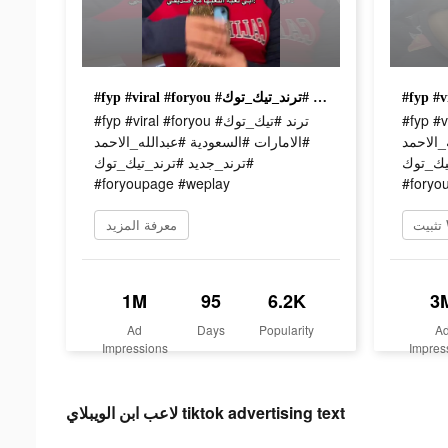
#fyp #viral #foryou #ترند #تيك_توك #الامارات #السعودية #عبدالله_الاحمد #ترند_جديد #ترند_تيك_توك #foryoupage #weplay
#fyp #viral 
#fyp #viral #foryou #ترند #تيك_توك
#الاحمد
#الامارات #السعودية #عبدالله_الاحمد
#ك_توك
#ترند_جديد #ترند_تيك_توك
#foryoupage #weplay
#foryo
معرفة المزيد
1M
95
6.2K
3
Ad
Days
Popularity
A
Impressions
Impres
لاعب ابن الويبلاي tiktok advertising text