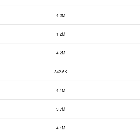
4.2M
1.2M
4.2M
842.6K
4.1M
3.7M
4.1M