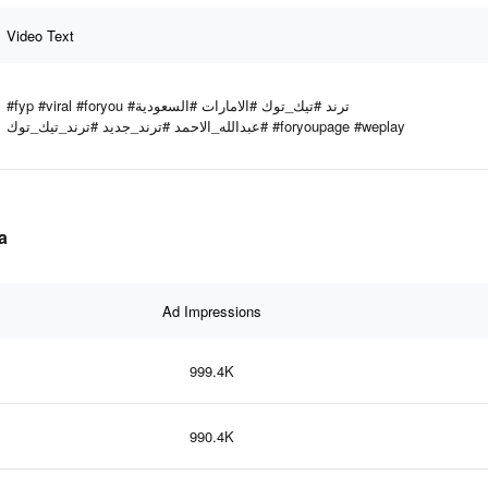
Video Text
#fyp #viral #foryou #ترند #تيك_توك #الامارات #السعودية
#عبدالله_الاحمد #ترند_جديد #ترند_تيك_توك #foryoupage #weplay
ta
Ad Impressions
999.4K
990.4K