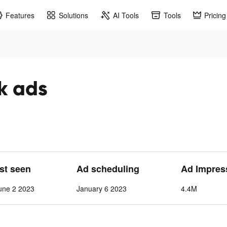
Features
Solutions
AI Tools
Tools
Pricing
لاع tiktok ads
ast seen
Ad scheduling
Ad Impres
une 2 2023
January 6 2023
4.4M