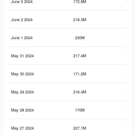
June 3 2024
172.8M
123.
June 2 2024
218.3M
179
June 1 2024
230M
182.
May 31 2024
217.4M
178.
May 30 2024
171.2M
121.
May 29 2024
216.4M
177.
May 28 2024
170M
121.
May 27 2024
227.1M
180.