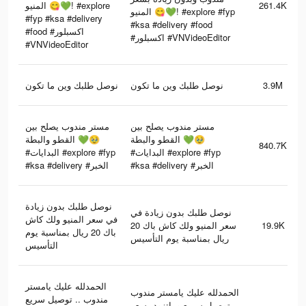
المنيو 😋💚! #explore
261.4K
المنيو 😋💚! #explore #fyp
#fyp #ksa #delivery
#ksa #delivery #food
#food #اكسبلور
#اكسبلور #VNVideoEditor
#VNVideoEditor
نوصل طلبك وين ما تكون
نوصل طلبك وين ما تكون
3.9M
مستر مندوب يصلح بين
مستر مندوب يصلح بين
القطو والبطة 💚🥹
القطو والبطة 💚🥹
840.7K
#البدايات #explore #fyp
#البدايات #explore #fyp
#ksa #delivery #الخبر
#ksa #delivery #الخبر
نوصل طلبك بدون زيادة
نوصل طلبك بدون زيادة في
في سعر المنيو ولك كاش
سعر المنيو ولك كاش باك 20
19.9K
باك 20 ريال بمناسبة يوم
ريال بمناسبة يوم التأسيس
التأسيس
الحمدلله عليك يامستر
الحمدلله عليك يامستر مندوب
مندوب .. توصيل سريع
.. توصيل سريع وماتزود بسعر