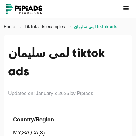
Home
TikTok ads examples
لمى سليمان tiktok ads
لمى سليمان tiktok
ads
Updated on: January 8 2025
by Pipiads
Country/Region
MY,SA,CA(3)