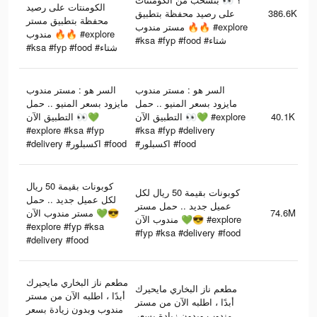
الكومنتات على رصيد
على رصيد محفظة بتطبيق
386.6K
محفظة بتطبيق مستر
مستر مندوب 🔥🔥 #explore
مندوب 🔥🔥 #explore
#ksa #fyp #food #شتاء
#ksa #fyp #food #شتاء
السر هو : مستر مندوب
السر هو : مستر مندوب
مايزود بسعر المنيو .. حمل
مايزود بسعر المنيو .. حمل
التطبيق الآن 👀💚
التطبيق الآن 👀💚 #explore
40.1K
#explore #ksa #fyp
#ksa #fyp #delivery
#اكسبلور #food
#delivery #اكسبلور #food
كوبونات بقيمة 50 ريال
كوبونات بقيمة 50 ريال لكل
لكل عميل جديد .. حمل
عميل جديد .. حمل مستر
مستر مندوب الآن 💚😎
74.6M
مندوب الآن 💚😎 #explore
#explore #fyp #ksa
#fyp #ksa #delivery #food
#delivery #food
مطعم ناز البخاري مايحيرك
مطعم ناز البخاري مايحيرك
أبدًا ، اطلبه الآن من مستر
أبدًا ، اطلبه الآن من مستر
مندوب وبدون زيادة بسعر
مندوب وبدون زيادة بسعر