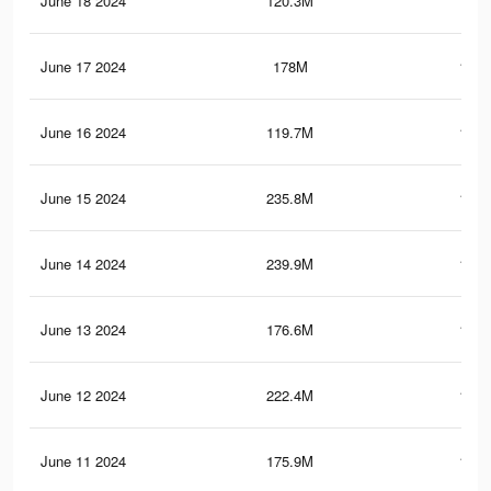
June 18 2024
120.3M
138.
June 17 2024
178M
127.
June 16 2024
119.7M
137.
June 15 2024
235.8M
187.
June 14 2024
239.9M
193.
June 13 2024
176.6M
126.
June 12 2024
222.4M
182.
June 11 2024
175.9M
125.