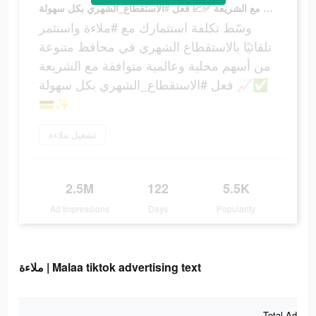
وسّط تكلفة استثمارك مع #ملاءة واستثمر تلقائيًا بالاستقطاع الشهري في محافظ متنوعة من أسهم محلية وعالمية متوافقة مع الشريعة ✅📈 فعل #الاستقطاع_الشهري بكل سهولة 💳✨
وسّط تكلفة استثمارك مع #ملاءة واستثمر
تلقائيًا بالاستقطاع الشهري في محافظ متنوعة
من أسهم محلية وعالمية متوافقة مع الشريعة
✅📈 فعل #الاستقطاع_الشهري بكل سهولة
💳✨
تشغيل ملاءة
2.5M
122
5.5K
Ad Impressions
Days
Popularity
ملاءة | Malaa tiktok advertising text
Total Ad