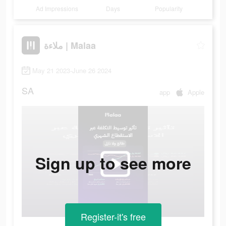
Ad Impressions
Days
Popularity
ملاءة | Malaa
May 21 2023-June 26 2024
SA
app
Apple
Sign up to see more
Register-it's free