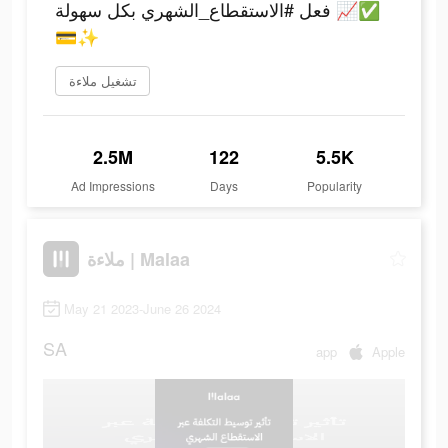
✅📈 فعل #الاستقطاع_الشهري بكل سهولة
💳✨
تشغيل ملاءة
2.5M
122
5.5K
Ad Impressions
Days
Popularity
ملاءة | Malaa
May 21 2023-June 26 2024
SA
app
Apple