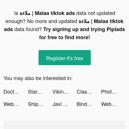
Is
data not updated
ملاءة | Malaa tiktok ads
enough? No more and updated
ملاءة | Malaa tiktok
data found?
ads
Try signing up and trying Pipiads
for free to find more!
Register-it's free
You may also be interested in:
Doctor Care! tiktok ads
StarMaker-Sing Karaoke Songs tiktok ads
Vikingard tiktok ads
Clash of Clans tiktok ads
Photomath tiktok ads
Web Master: Stickman Superhero tiktok ads
Ship Ramp Jumping tiktok ads
Javi Morales tiktok ads
Bindy Street: Guides to London tiktok ads
Web Master: Stickman Superhero tiktok ads