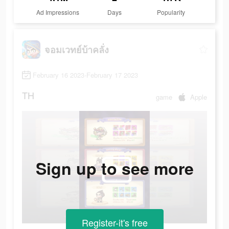
Ad Impressions
Days
Popularity
จอมเวทย์บ้าคลั่ง
February 16 2023-February 17 2023
TH
game
Apple
Sign up to see more
Register-it's free