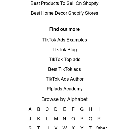
Best Products To Sell On Shopify
Best Home Decor Shopify Stores
Find out more
TikTok Ads Examples
TikTok Blog
TikTok Top ads
Best TikTok ads
TikTok Ads Author
Pipiads Academy
Browse by Alphabet
A
B
C
D
E
F
G
H
I
J
K
L
M
N
O
P
Q
R
S
T
U
V
W
X
Y
Z
Other