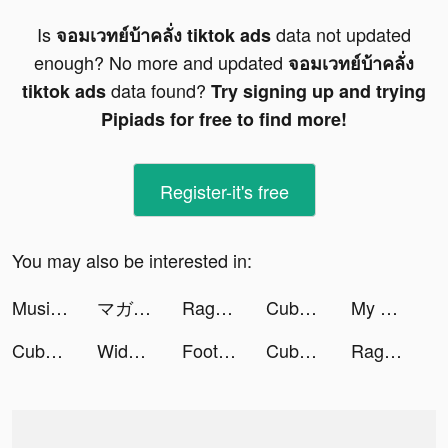
Is
data not updated
จอมเวทย์บ้าคลั่ง tiktok ads
enough? No more and updated
จอมเวทย์บ้าคลั่ง
data found?
tiktok ads
Try signing up and trying
Pipiads for free to find more!
Register-it's free
You may also be interested in:
Music Dash - Full Mod Fight tiktok ads
マガポケ tiktok ads
Rage Mage tiktok ads
Cubohue tiktok ads
My Hotpot Story tiktok ads
Cubohue tiktok ads
Widgetable: Lock Screen Widget tiktok ads
Football Soccer Ultra tiktok ads
Cubohue tiktok ads
Rage Mage tiktok ads