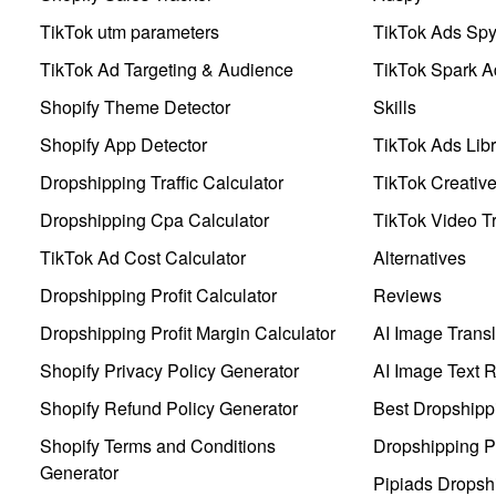
TikTok utm parameters
TikTok Ads Sp
TikTok Ad Targeting & Audience
TikTok Spark A
Shopify Theme Detector
Skills
Shopify App Detector
TikTok Ads Libr
Dropshipping Traffic Calculator
TikTok Creativ
Dropshipping Cpa Calculator
TikTok Video Tr
TikTok Ad Cost Calculator
Alternatives
Dropshipping Profit Calculator
Reviews
Dropshipping Profit Margin Calculator
AI Image Transl
Shopify Privacy Policy Generator
AI Image Text 
Shopify Refund Policy Generator
Best Dropshipp
Shopify Terms and Conditions
Dropshipping P
Generator
Pipiads Dropsh