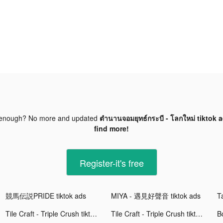
 enough? No more and updated
ตำนานจอมยุทธ์กระบี - โลกใหม่ tiktok 
find more!
Register-it's free
競馬伝説PRIDE tiktok ads
MIYA - 遇見好聲音 tiktok ads
Ta
Tile Craft - Triple Crush tiktok ads
Tile Craft - Triple Crush tiktok ads
Bo