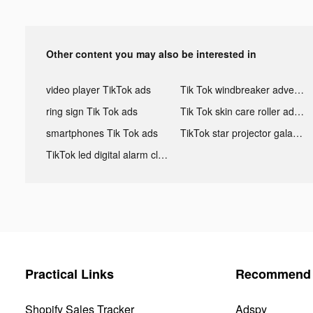
Other content you may also be interested in
video player TikTok ads
Tik Tok windbreaker advertising
ring sign Tik Tok ads
Tik Tok skin care roller advertising
smartphones Tik Tok ads
TikTok star projector galaxy night light bluetooth ads
TikTok led digital alarm clock ads
Practical Links
Recommend 
Shopify Sales Tracker
Adspy