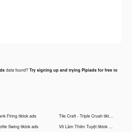
ads
data found?
Try signing up and trying Pipiads for free to
nk Firing tiktok ads
Tile Craft - Triple Crush tiktok ads
ttle Swing tiktok ads
Võ Lâm Thiên Tuyệt tiktok ads