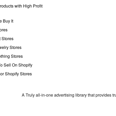
oducts with High Profit
 Buy It
ores
t Stores
welry Stores
thing Stores
o Sell On Shopify
r Shopify Stores
A Truly all-in-one advertising library that provides 