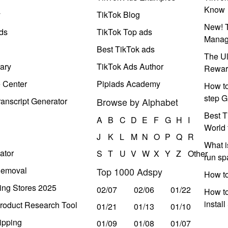
Know
y
TikTok Blog
New! T
ds
TikTok Top ads
Manag
Best TikTok ads
The Ul
ary
TikTok Ads Author
Rewar
e Center
Pipiads Academy
How to
step G
anscript Generator
Browse by Alphabet
Best T
A
B
C
D
E
F
G
H
I
World 
J
K
L
M
N
O
P
Q
R
What i
ator
S
T
U
V
W
X
Y
Z
Other
run s
Removal
Top 1000 Adspy
How t
ing Stores 2025
02/07
02/06
01/22
How to
instal
roduct Research Tool
01/21
01/13
01/10
ipping
01/09
01/08
01/07