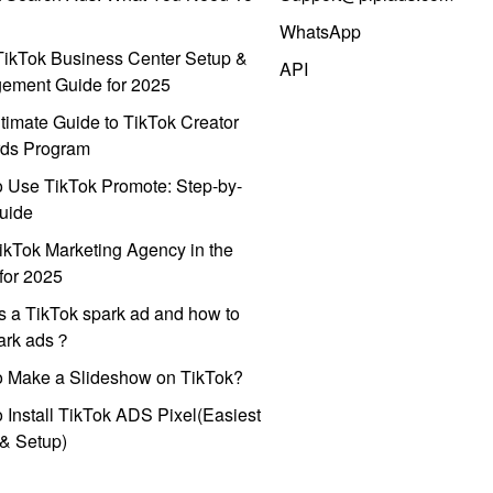
WhatsApp
ikTok Business Center Setup &
API
ement Guide for 2025
timate Guide to TikTok Creator
ds Program
 Use TikTok Promote: Step-by-
uide
ikTok Marketing Agency in the
for 2025
s a TikTok spark ad and how to
park ads？
o Make a Slideshow on TikTok?
 Install TikTok ADS Pixel(Easiest
l & Setup)