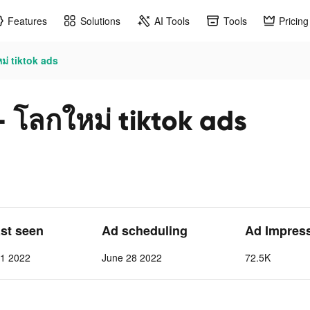
Features
Solutions
AI Tools
Tools
Pricing
ม่ tiktok ads
 โลกใหม่ tiktok ads
ast seen
Ad scheduling
Ad Impres
 1 2022
June 28 2022
72.5K