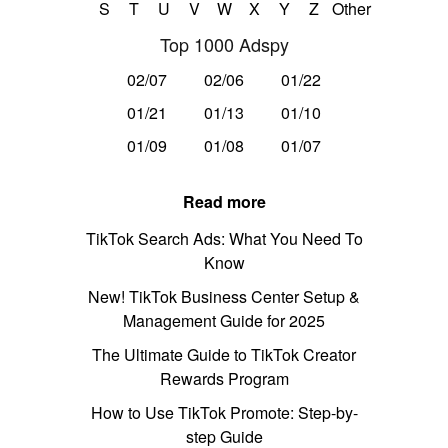
S
T
U
V
W
X
Y
Z
Other
Top 1000 Adspy
02/07
02/06
01/22
01/21
01/13
01/10
01/09
01/08
01/07
Read more
TikTok Search Ads: What You Need To
Know
New! TikTok Business Center Setup &
Management Guide for 2025
The Ultimate Guide to TikTok Creator
Rewards Program
How to Use TikTok Promote: Step-by-
step Guide