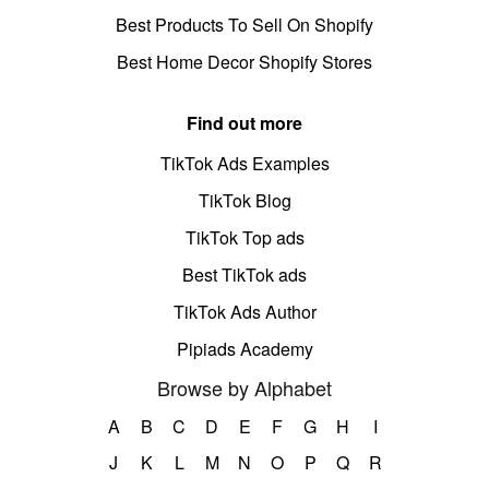
Best Products To Sell On Shopify
Best Home Decor Shopify Stores
Find out more
TikTok Ads Examples
TikTok Blog
TikTok Top ads
Best TikTok ads
TikTok Ads Author
Pipiads Academy
Browse by Alphabet
A
B
C
D
E
F
G
H
I
J
K
L
M
N
O
P
Q
R