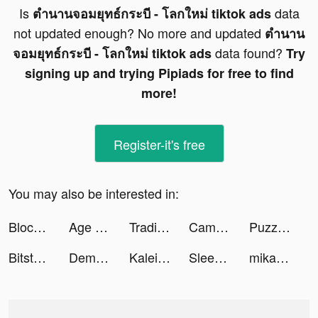
Is
data
ตำนานจอมยุทธ์กระบี - โลกใหม่ tiktok ads
not updated enough? No more and updated
ตำนาน
data found?
จอมยุทธ์กระบี - โลกใหม่ tiktok ads
Try
signing up and trying Pipiads for free to find
more!
Register-it's free
You may also be interested in:
Block Blast-Block Puzzle Games tiktok ads
Age of Origins:Tower Defense tiktok ads
Trading Legend tiktok ads
Camsea - Live Video Chat tiktok ads
Puzzles & Survival tiktok ads
Bitstar War tiktok ads
Demon box pro tiktok ads
Kaleighs_mom tiktok ads
Sleep Monitor: Sleep Tracker tiktok ads
mikann_z tiktok ads