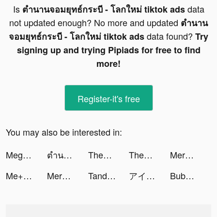
Is
data
ตำนานจอมยุทธ์กระบี - โลกใหม่ tiktok ads
not updated enough? No more and updated
ตำนาน
data found?
จอมยุทธ์กระบี - โลกใหม่ tiktok ads
Try
signing up and trying Pipiads for free to find
more!
Register-it's free
You may also be interested in:
Mega Tower -tower defense game tiktok ads
ตำนานจอมยุทธ์กระบี - โลกใหม่ tiktok ads
Themes: Color Widgets, Icons tiktok ads
Themes: Color Widgets, Icons tiktok ads
Merge Hero - Warrior Battle tiktok ads
Me+: Daily Routine Planner tiktok ads
Merge Hero - Warrior Battle tiktok ads
Tandoo - Live video chat&Meet tiktok ads
アイドルマスター シャイニーカラーズ tiktok ads
Bubble Shooter Pop Master tiktok ads