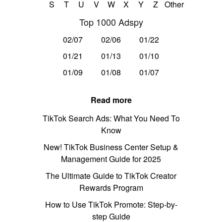
S
T
U
V
W
X
Y
Z
Other
Top 1000 Adspy
02/07
02/06
01/22
01/21
01/13
01/10
01/09
01/08
01/07
Read more
TikTok Search Ads: What You Need To
Know
New! TikTok Business Center Setup &
Management Guide for 2025
The Ultimate Guide to TikTok Creator
Rewards Program
How to Use TikTok Promote: Step-by-
step Guide