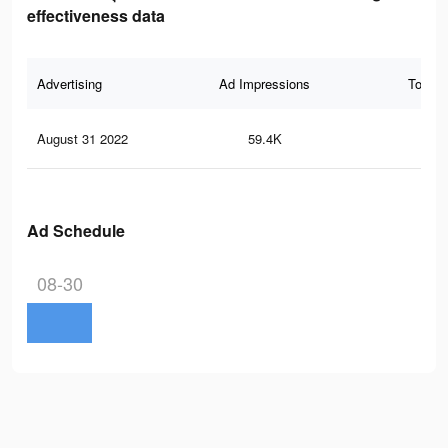
effectiveness data
Advertising
Ad Impressions
Total 
August 31 2022
59.4K
17
Ad Schedule
08-30