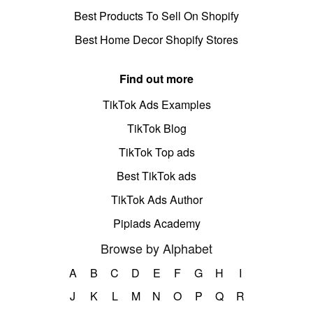
Best Products To Sell On Shopify
Best Home Decor Shopify Stores
Find out more
TikTok Ads Examples
TikTok Blog
TikTok Top ads
Best TikTok ads
TikTok Ads Author
Pipiads Academy
Browse by Alphabet
A
B
C
D
E
F
G
H
I
J
K
L
M
N
O
P
Q
R