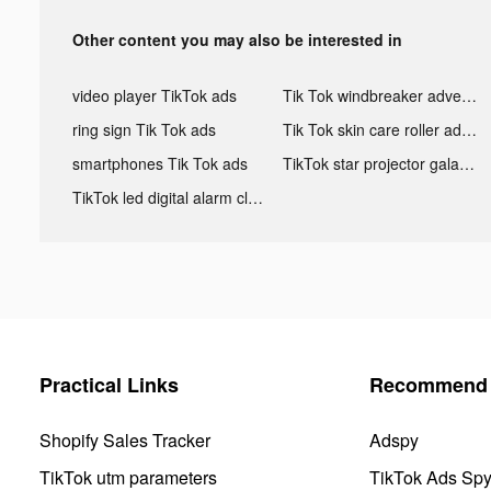
Other content you may also be interested in
video player TikTok ads
Tik Tok windbreaker advertising
ring sign Tik Tok ads
Tik Tok skin care roller advertising
smartphones Tik Tok ads
TikTok star projector galaxy night light bluetooth ads
TikTok led digital alarm clock ads
Practical Links
Recommend 
Shopify Sales Tracker
Adspy
TikTok utm parameters
TikTok Ads Sp