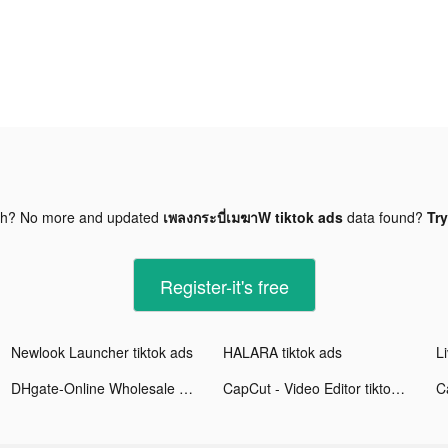
gh? No more and updated
เพลงกระบี่เมฆาW tiktok ads
data found?
Try
Register-it's free
Newlook Launcher tiktok ads
HALARA tiktok ads
DHgate-Online Wholesale Stores tiktok ads
CapCut - Video Editor tiktok ads