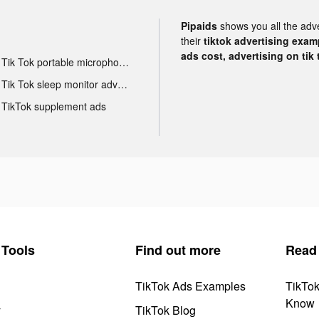
Pipaids
shows you all the adv
their
tiktok advertising examp
ads cost, advertising on tik 
Tik Tok portable microphone advertising
Tik Tok sleep monitor advertising
TikTok supplement ads
Tools
Find out more
Read
TikTok Ads Examples
TikTo
Know
y
TikTok Blog