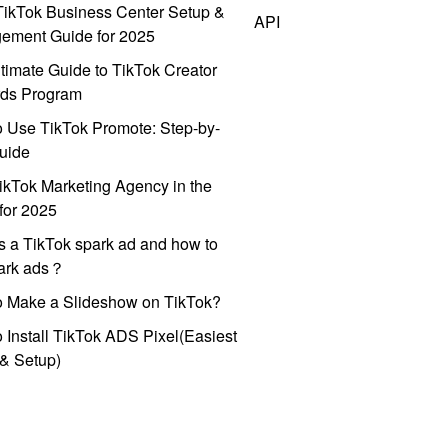
ikTok Business Center Setup &
API
ement Guide for 2025
timate Guide to TikTok Creator
ds Program
 Use TikTok Promote: Step-by-
uide
ikTok Marketing Agency in the
for 2025
s a TikTok spark ad and how to
park ads？
o Make a Slideshow on TikTok?
 Install TikTok ADS Pixel(Easiest
l & Setup)