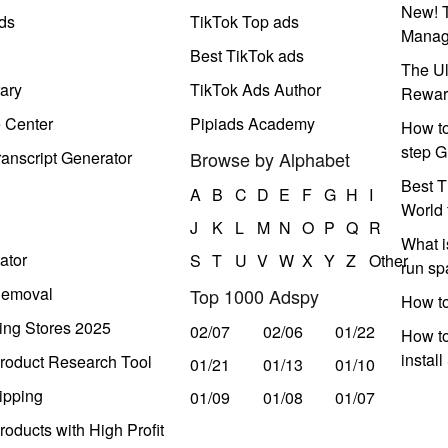
New! T
ds
TikTok Top ads
Manag
Best TikTok ads
The Ul
ary
TikTok Ads Author
Rewar
e Center
Pipiads Academy
How to
step G
anscript Generator
Browse by Alphabet
Best T
A
B
C
D
E
F
G
H
I
World 
J
K
L
M
N
O
P
Q
R
What i
ator
S
T
U
V
W
X
Y
Z
Other
run s
Removal
Top 1000 Adspy
How t
ing Stores 2025
02/07
02/06
01/22
How to
instal
roduct Research Tool
01/21
01/13
01/10
ipping
01/09
01/08
01/07
oducts with High Profit