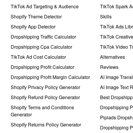
TikTok Ad Targeting & Audience
TikTok Spark A
Shopify Theme Detector
Skills
Shopify App Detector
TikTok Ads Libr
Dropshipping Traffic Calculator
TikTok Creativ
Dropshipping Cpa Calculator
TikTok Video Tr
TikTok Ad Cost Calculator
Alternatives
Dropshipping Profit Calculator
Reviews
Dropshipping Profit Margin Calculator
AI Image Transl
Shopify Privacy Policy Generator
AI Image Text 
Shopify Refund Policy Generator
Best Dropshipp
Shopify Terms and Conditions
Dropshipping P
Generator
Pipiads Dropsh
Shopify Returns Policy Generator
Dropshipping Pr