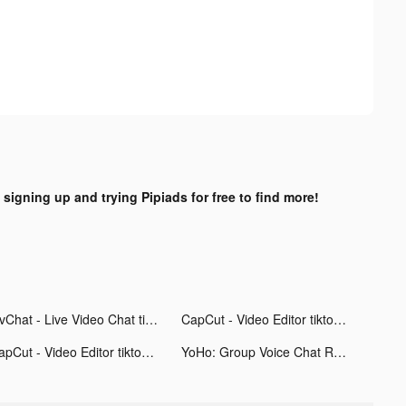
 signing up and trying Pipiads for free to find more!
LivChat - Live Video Chat tiktok ads
CapCut - Video Editor tiktok ads
CapCut - Video Editor tiktok ads
YoHo: Group Voice Chat Room tiktok ads