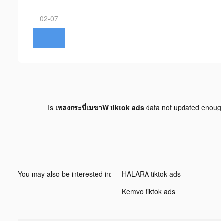
02-07
Is
เพลงกระบี่เมฆาW tiktok ads
data not updated enou
You may also be interested in:
HALARA tiktok ads
Kemvo tiktok ads