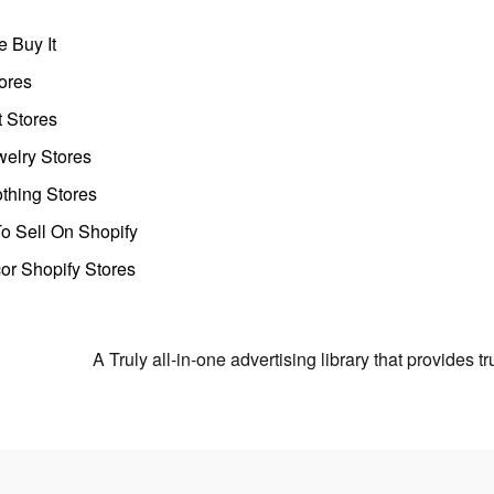
 Buy It
ores
t Stores
welry Stores
thing Stores
o Sell On Shopify
r Shopify Stores
A Truly all-in-one advertising library that provides 