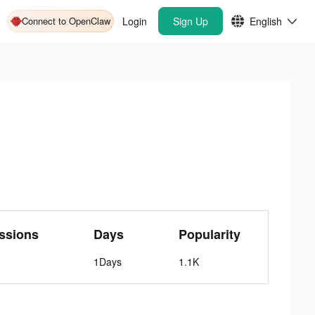
Connect to OpenClaw
Login
Sign Up
English
ssions
Days
Popularity
1Days
1.1K