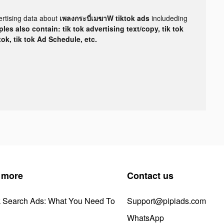
ertising data about
เพลงกระบี่เมฆาW tiktok ads
includeding
les also contain: tik tok advertising text/copy, tik tok
tok, tik tok Ad Schedule, etc.
 more
Contact us
k Search Ads: What You Need To
Support@pipiads.com
WhatsApp