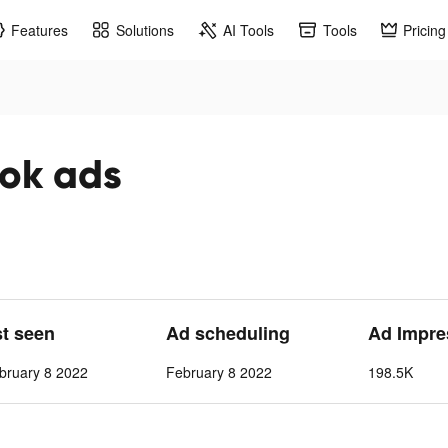
Features
Solutions
AI Tools
Tools
Pricing
tok ads
st seen
Ad scheduling
Ad Impre
bruary 8 2022
February 8 2022
198.5K