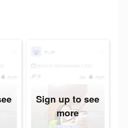
☕️𓈒 𓂂𓏸
023
March 23 2023-November 2 2023
JP
IT
Apple
app
Apple
see
Sign up to see
more