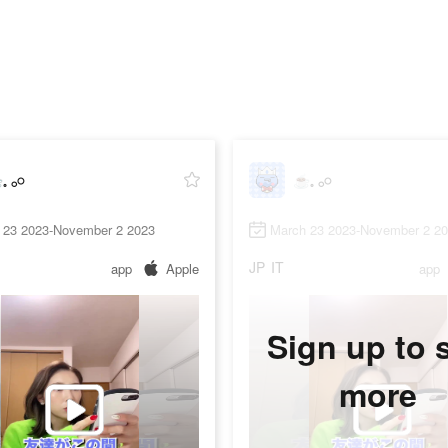
 𓂂𓏸
☕️𓈒 𓂂𓏸
 23 2023-November 2 2023
March 23 2023-November 2 2
JP
IT
app
Apple
app
Sign up to 
more