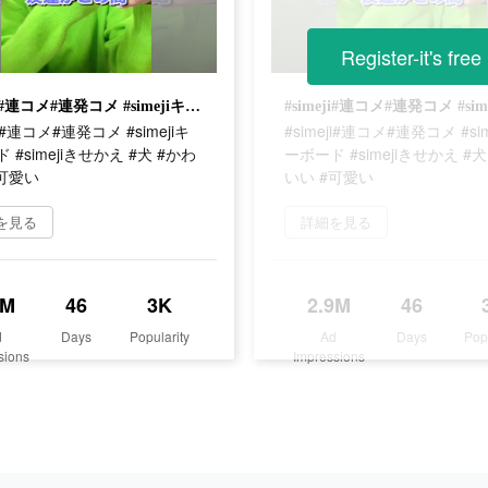
Register-it's free
#simeji#連コメ#連発コメ #simejiキーボード #simejiきせかえ #犬 #かわいい #可愛い
ji#連コメ#連発コメ #simejiキ
#simeji#連コメ#連発コメ #sim
 #simejiきせかえ #犬 #かわ
ーボード #simejiきせかえ #犬
#可愛い
いい #可愛い
を見る
詳細を見る
9M
46
3K
2.9M
46
d
Days
Popularity
Ad
Days
Pop
sions
Impressions