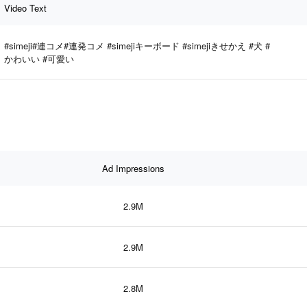
Video Text
#simeji#連コメ#連発コメ #simejiキーボード #simejiきせかえ #犬 #
かわいい #可愛い
Ad Impressions
2.9M
2.9M
2.8M