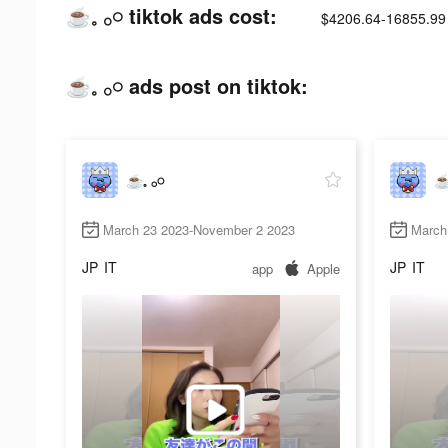
☕️𓈒 𓂂𓏸 tiktok ads cost:
$4206.64-16855.99
☕️𓈒 𓂂𓏸 ads post on tiktok:
☕️𓈒 𓂂𓏸
☕️
March 23 2023-November 2 2023
March
JP
IT
JP
IT
app
Apple