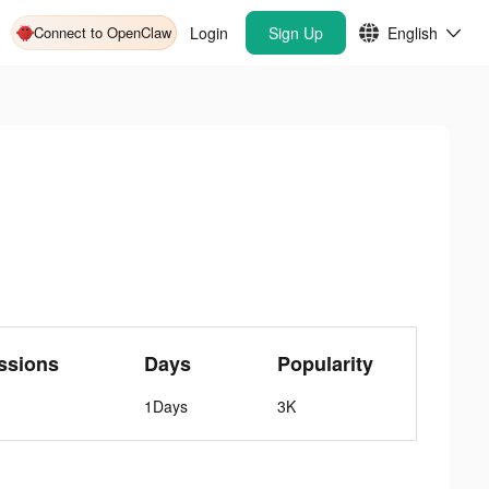
Connect to OpenClaw
Login
Sign Up
English
ssions
Days
Popularity
1Days
3K