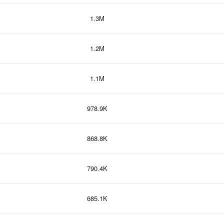
1.3M
1.2M
1.1M
978.9K
868.8K
790.4K
685.1K