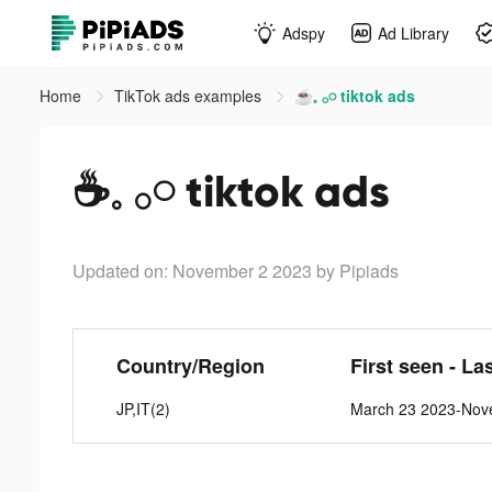
Adspy
Ad Library
Home
TikTok ads examples
☕️𓈒 𓂂𓏸 tiktok ads
☕️𓈒 𓂂𓏸 tiktok ads
Updated on: November 2 2023
by Pipiads
Country/Region
First seen - La
JP,IT(2)
March 23 2023-Nov