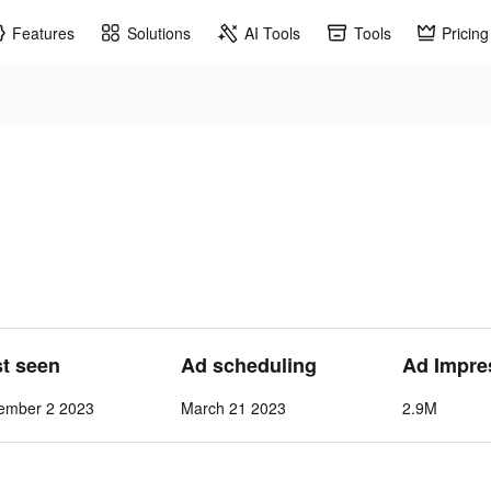
Features
Solutions
AI Tools
Tools
Pricing
st seen
Ad scheduling
Ad Impre
ember 2 2023
March 21 2023
2.9M