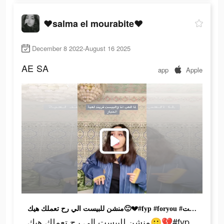
❤salma el mourabite❤
December 8 2022-August 16 2025
AE
SA
app
Apple
منشن للبيست الي رح تعملك هيك🙂💔#fyp #foryou #جيش_سلمى #اكسبلور #تمثيل #بيست_فريند #العراق #الخليج #المغرب #السعودية #بيست #squidgame #لعبة_الحبار
منشن للبيست الي رح تعملك هيك🙂💔#fyp