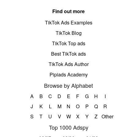
Find out more
TikTok Ads Examples
TikTok Blog
TikTok Top ads
Best TikTok ads
TikTok Ads Author
Pipiads Academy
Browse by Alphabet
A
B
C
D
E
F
G
H
I
J
K
L
M
N
O
P
Q
R
S
T
U
V
W
X
Y
Z
Other
Top 1000 Adspy