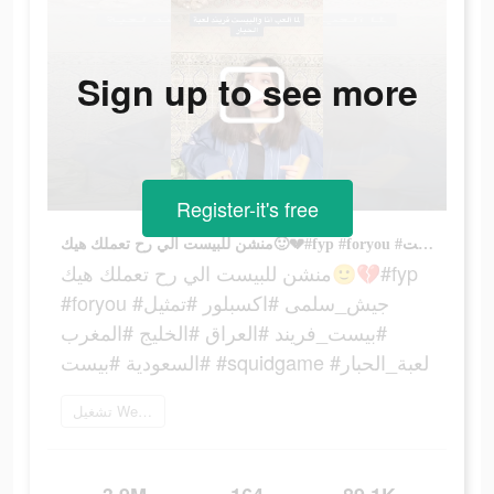
Sign up to see more
Register-it's free
منشن للبيست الي رح تعملك هيك🙂💔#fyp #foryou #جيش_سلمى #اكسبلور #تمثيل #بيست_فريند #العراق #الخليج #المغرب #السعودية #بيست #squidgame #لعبة_الحبار
منشن للبيست الي رح تعملك هيك🙂💔#fyp
#foryou #جيش_سلمى #اكسبلور #تمثيل
#بيست_فريند #العراق #الخليج #المغرب
#السعودية #بيست #squidgame #لعبة_الحبار
تشغيل WePlay الآن