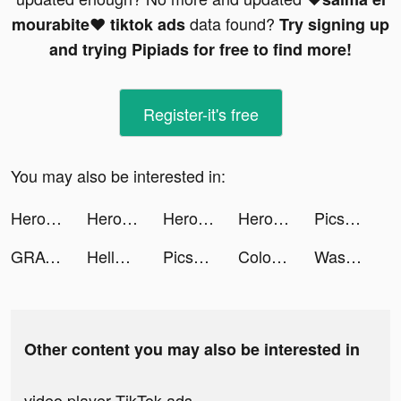
data found?
mourabite❤ tiktok ads
Try signing up
and trying Pipiads for free to find more!
Register-it's free
You may also be interested in:
Hero Clash tiktok ads
Hero Clash tiktok ads
Hero Clash tiktok ads
Hero Clash tiktok ads
Picsart Photo Editor & Filters tiktok ads
GRAVITY: 3D Avatar Chat & Play tiktok ads
Hello! I am Em. 🌻 tiktok ads
Picsart Photo Editor & Filters tiktok ads
Color Life : Color by Number tiktok ads
Wasalt | وصلت tiktok ads
Other content you may also be interested in
video player TikTok ads