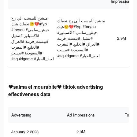
Impressions
منشن للبيست الي رح
منشن للبيست الي رح تعملك
تعملك هيك🙂💔#fyp
هيك🙂💔#fyp #foryou
#foryou #جيش_سلمى
#جيش_سلمى #اكسبلور
#اكسبلور #تمثيل
#تمثيل #بيست_فريند
2.9M
#بيست_فريند #العراق
#العراق #الخليج #المغرب
#الخليج #المغرب
#السعودية #بيست
#السعودية #بيست
#squidgame #لعبة_الحبار
#squidgame #لعبة_الحبار
❤salma el mourabite❤ tiktok advertising
effectiveness data
Advertising
Ad Impressions
Total 
January 2 2023
2.9M
77.