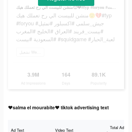
منشن للبيست الي رح تعملك هيك🙂💔#fyp #foryou #جيش_سلمى #اكسبلور #تمثيل #بيست_فريند #العراق #الخليج #المغرب #السعودية #بيست #squidgame #لعبة_الحبار
منشن للبيست الي رح تعملك هيك🙂💔#fyp
#foryou #جيش_سلمى #اكسبلور #تمثيل
#بيست_فريند #العراق #الخليج #المغرب
#السعودية #بيست #squidgame #لعبة_الحبار
تشغيل WePlay الآن
3.9M
164
89.1K
Ad Impressions
Days
Popularity
❤salma el mourabite❤ tiktok advertising text
Total Ad
Ad Text
Video Text