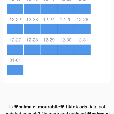
12-22
12-23
12-24
12-25
12-26
12-27
12-28
12-29
12-30
12-31
01-01
Is
data not
❤salma el mourabite❤ tiktok ads
updated enough? No more and updated
❤salma el