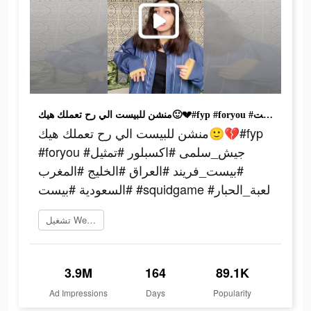
منشن للبيست الي رح تعملك هيك🙂💔#fyp #foryou #جيش_سلمى #اكسبلور #تمثيل #بيست_فريند #العراق #الخليج #المغرب #السعودية #بيست #squidgame #لعبة_الحبار
منشن للبيست الي رح تعملك هيك🙂💔#fyp
#foryou #جيش_سلمى #اكسبلور #تمثيل
#بيست_فريند #العراق #الخليج #المغرب
#السعودية #بيست #squidgame #لعبة_الحبار
تشغيل WePlay الآن
3.9M
164
89.1K
Ad Impressions
Days
Popularity