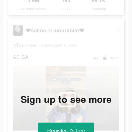
3.9M
164
89.1K
Ad Impressions
Days
Popularity
❤salma el mourabite❤
December 8 2022-August 16 2025
AE
SA
app
Apple
Sign up to see more
Register-it's free