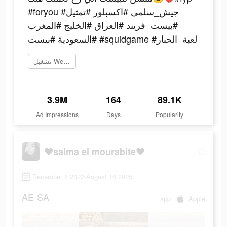
#foryou #جيش_سلمى #اكسبلور #تمثيل
#بيست_فريند #العراق #الخليج #المغرب
#السعودية #بيست #squidgame #لعبة_الحبار
تشغيل WePlay الآن
3.9M
164
89.1K
Ad Impressions
Days
Popularity
❤salma el mourabite❤
December 8 2022-August 16 2025
AE
SA
app
Apple