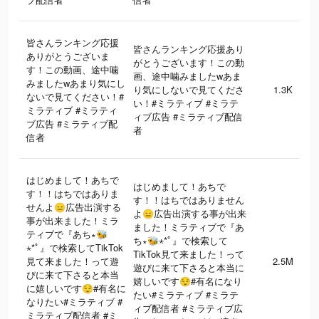
皆さんランキング応援
皆さんランキング応援あり
ありがとうございま
がとうございます！この動
す！この動画、途中噛
画、途中噛みましたwあま
みましたwあまり気にし
り気にしないで見てくださ
1.3K
ないで見てください！#
い！#ミラティブ #ミラテ
ミラティブ #ミラティ
ィブ広告 #ミラティブ配信
ブ広告 #ミラティブ配
者
信者
はじめまして！あちで
はじめまして！あちで
す！！はちではありま
す！！はちではありません
せんよ😑広告出演する
よ😑広告出演する事が出来
事が出来ました！ミラ
ました！ミラティブで『あ
ティブで『あち∗🐝
ち∗🐝⋆︎*ﾟ』で検索して
⋆︎*ﾟ』で検索してTikTok
TikTok見て来ました！って
見て来ました！って遊
2.5M
遊びに来て下さると本当に
びに来て下さると本当
嬉しいです😌#有名になり
に嬉しいです😌#有名に
たい#ミラティブ #ミラテ
なりたい#ミラティブ #
ィブ配信者 #ミラティブ広
ミラティブ配信者 #ミ