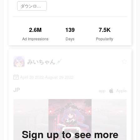
ダウンロード
2.6M
139
7.5K
Ad Impressions
Days
Popularity
みいちゃん💉
April 20 2022-August 29 2022
JP
app
Apple
Sign up to see more