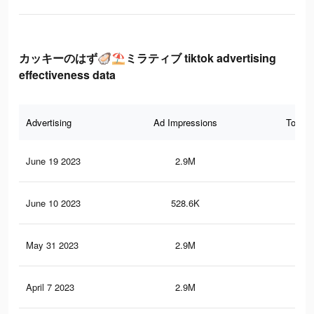
カッキーのはず🦪⛱ミラティブ tiktok advertising
effectiveness data
Advertising
Ad Impressions
Total 
June 19 2023
2.9M
35.
June 10 2023
528.6K
5.2
May 31 2023
2.9M
35.
April 7 2023
2.9M
35.