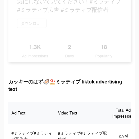
気にしないで見てください！#ミラティブ
#ミラティブ広告 #ミラティブ配信者
ダウンロード
1.3K
2
18
Ad Impressions
Days
Popularity
カッキーのはず🦪⛱ミラティブ tiktok advertising
text
Total Ad
Ad Text
Video Text
Impressions
#ミラティブ#ミラティ
#ミラティブ#ミラティブ配
2.9M
ブ配信者
信者