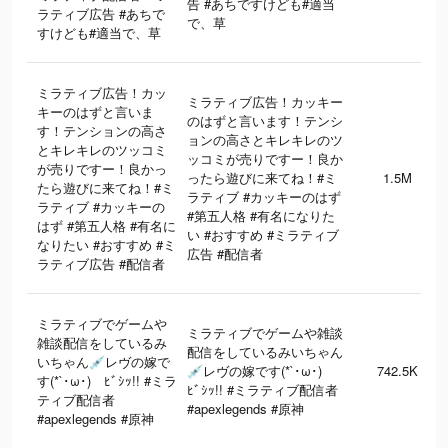
告 #あちですけども#適当
ラティブ広告 #あちで
で、草
すけども#適当で、草
ミラティブ広告！カッ
ミラティブ広告！カッキー
キーのはずと言いま
のはずと言います！テンシ
す！テンションの高さ
ョンの高さとキレキレのツ
とキレキレのツッコミ
ッコミが売りですー！良か
が売りですー！良かっ
ったら遊びに来てね！#ミ
1.5M
たら遊びに来てね！#ミ
ラティブ #カッキーのはず
ラティブ #カッキーの
#第五人格 #有名になりた
はず #第五人格 #有名に
い #おすすめ #ミラティブ
なりたい #おすすめ #ミ
広告 #配信者
ラティブ広告 #配信者
ミラティブでゲームや
ミラティブでゲームや雑談
雑談配信をしているみ
配信をしているみいちゃん
いちゃん💉レヴの嫁で
💉レヴの嫁です(*`･ω･)ゞ
742.5K
す(*`･ω･)ゞﾋﾞｼｯ!! #ミラ
ﾋﾞｼｯ!! #ミラティブ配信者
ティブ配信者
#apexlegends #原神
#apexlegends #原神