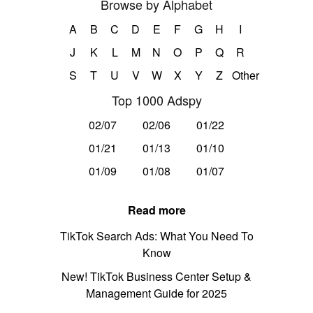
Browse by Alphabet
A
B
C
D
E
F
G
H
I
J
K
L
M
N
O
P
Q
R
S
T
U
V
W
X
Y
Z
Other
Top 1000 Adspy
02/07
02/06
01/22
01/21
01/13
01/10
01/09
01/08
01/07
Read more
TikTok Search Ads: What You Need To
Know
New! TikTok Business Center Setup &
Management Guide for 2025