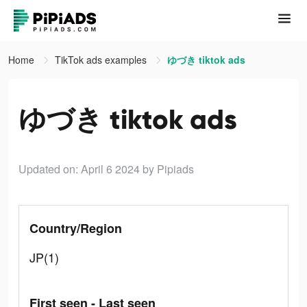
Home
TikTok ads examples
ゆづき tiktok ads
ゆづき tiktok ads
Updated on: April 6 2024
by Pipiads
Country/Region
JP(1)
First seen - Last seen