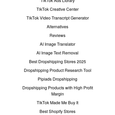
TikTok Ads Library
TikTok Creative Center
TikTok Video Transcript Generator
Alternatives
Reviews
AI Image Translator
AI Image Text Removal
Best Dropshipping Stores 2025
Dropshipping Product Research Tool
Pipiads Dropshipping
Dropshipping Products with High Profit
Margin
TikTok Made Me Buy It
Best Shopify Stores