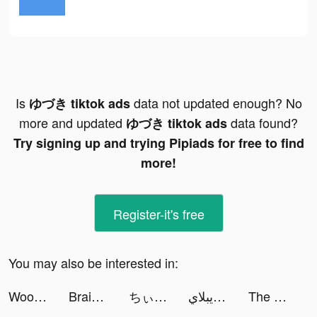
Is
data not updated enough? No
ゆづき tiktok ads
more and updated
data found?
ゆづき tiktok ads
Try signing up and trying Pipiads for free to find
more!
Register-it's free
You may also be interested in:
Wood Block Puz tiktok ads
Brain Out -Tricky riddle games tiktok ads
ちぃなの🐼🌈 💩 tiktok ads
لاعب ابن الويبلاي tiktok ads
The Lord of the Rings: War tiktok ads