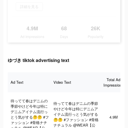
詳細を見る
4.9M
68
26K
Ad Impressions
Days
Popularity
ゆづき tiktok advertising text
Total Ad
Ad Text
Video Text
Impressions
待ってて春はデニムの
待ってて春はデニムの季節
季節やけど今年は特に
やけど今年は特にデニムア
デニムアイテム流行っ
イテム流行っとう気がする
とう気がする🤔🤔 #フ
4.9M
🤔🤔 #ファッション #骨格
ァッション #骨格ナチ
ナチュラル @WEAR【公
ュラル @WEAR【公