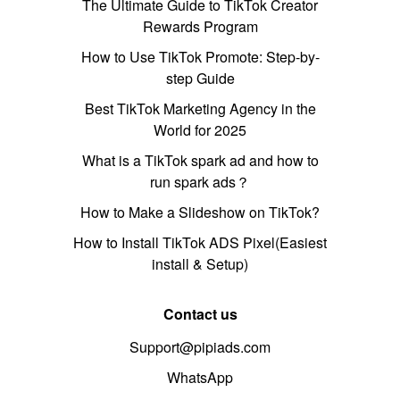
The Ultimate Guide to TikTok Creator
Rewards Program
How to Use TikTok Promote: Step-by-
step Guide
Best TikTok Marketing Agency in the
World for 2025
What is a TikTok spark ad and how to
run spark ads？
How to Make a Slideshow on TikTok?
How to Install TikTok ADS Pixel(Easiest
install & Setup)
Contact us
Support@pipiads.com
WhatsApp