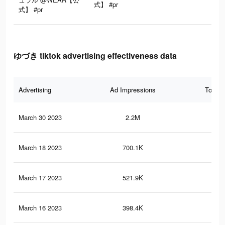
式】 #pr
式】 #pr
ゆづき tiktok advertising effectiveness data
Advertising
Ad Impressions
Total 
March 30 2023
2.2M
13.
March 18 2023
700.1K
5.7
March 17 2023
521.9K
4.6
March 16 2023
398.4K
3.8