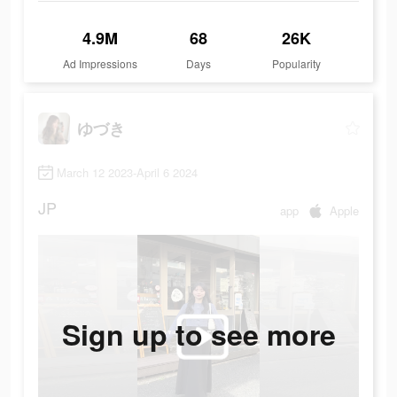
4.9M
68
26K
Ad Impressions
Days
Popularity
ゆづき
March 12 2023-April 6 2024
JP
app
Apple
Sign up to see more