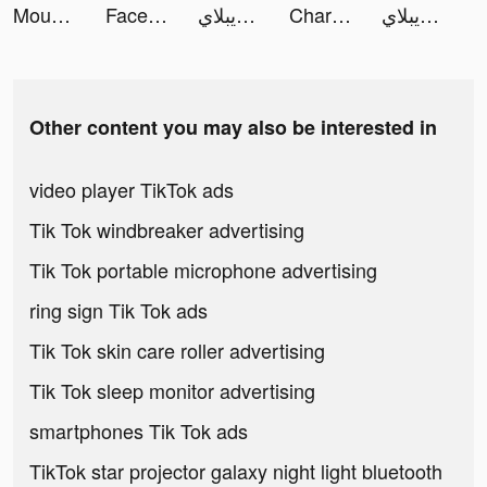
Mount and Magic tiktok ads
FaceLike - Be Anyone You Like tiktok ads
لاعب ابن الويبلاي tiktok ads
Charging Engine - 4Kwallpapers tiktok ads
لاعب ابن الويبلاي tiktok ads
Other content you may also be interested in
video player TikTok ads
Tik Tok windbreaker advertising
Tik Tok portable microphone advertising
ring sign Tik Tok ads
Tik Tok skin care roller advertising
Tik Tok sleep monitor advertising
smartphones Tik Tok ads
TikTok star projector galaxy night light bluetooth