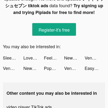
data found?
シュセブン tiktok ads
Try signing up
and trying Pipiads for free to find more!
Register-it's free
You may also be interested in:
Sleep Monitor: Sleep Tracker tiktok ads
Love Nikki-Dress UP Queen tiktok ads
Feelsy: calm sleep slime game tiktok ads
NewsBreak: Local News & Alerts tiktok ads
Venabox Max：More DUBs tiktok ads
Venabox Max：More DUBs tiktok ads
NewsBreak: Local News & Alerts tiktok ads
PopChill 拍拍圈 tiktok ads
Venabox Max：More DUBs tiktok ads
Easy Cleaner - Clean Storage ! tiktok ads
Other content you may also be interested in
video player TikTok ads