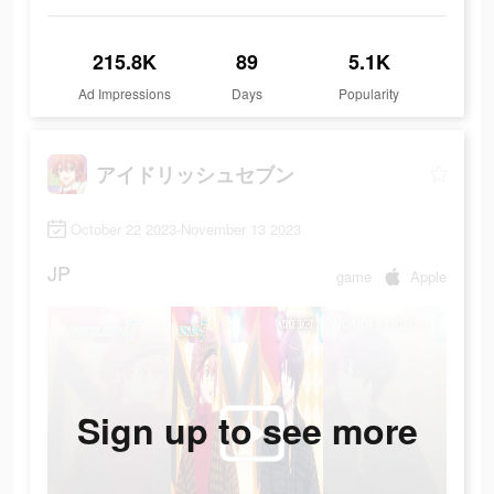
215.8K
89
5.1K
Ad Impressions
Days
Popularity
アイドリッシュセブン
October 22 2023-November 13 2023
JP
game
Apple
Sign up to see more