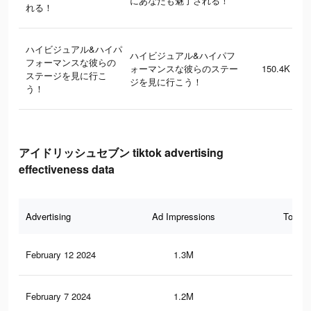
にあなたも魅了される！
れる！
ハイビジュアル&ハイパ
ハイビジュアル&ハイパフ
フォーマンスな彼らの
ォーマンスな彼らのステー
150.4K
ステージを見に行こ
ジを見に行こう！
う！
アイドリッシュセブン tiktok advertising
effectiveness data
Advertising
Ad Impressions
Total 
February 12 2024
1.3M
18.
February 7 2024
1.2M
17.