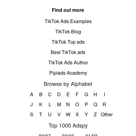
Find out more
TikTok Ads Examples
TikTok Blog
TikTok Top ads
Best TikTok ads
TikTok Ads Author
Pipiads Academy
Browse by Alphabet
A
B
C
D
E
F
G
H
I
J
K
L
M
N
O
P
Q
R
S
T
U
V
W
X
Y
Z
Other
Top 1000 Adspy
02/07
02/06
01/22