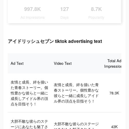
997.8K
127
8.7K
Ad Impressions
Days
Popularity
アイドリッシュセブン tiktok advertising text
Total Ad
Ad Text
Video Text
Impressions
友情と成長、絆を描い
友情と成長、絆を描いた青
た青春ストーリー。個
春ストーリー。個性豊かな
性豊かな彼らと一緒に
78.3K
彼らと一緒に成長しアイド
成長しアイドル界の頂
ル界の頂点を目指そう！
点を目指そう！
大胆不敵な彼らのステ
大胆不敵な彼らのステージ
ージにあなたも魅了さ
43K