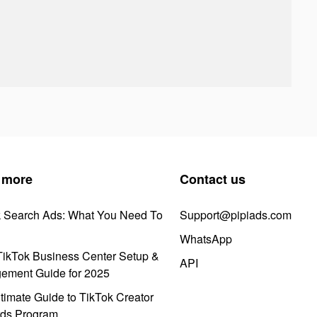
 more
Contact us
k Search Ads: What You Need To
Support@pipiads.com
WhatsApp
ikTok Business Center Setup &
API
ement Guide for 2025
timate Guide to TikTok Creator
ds Program