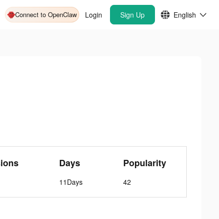
Connect to OpenClaw
Login
Sign Up
English
ions
Days
Popularity
11Days
42