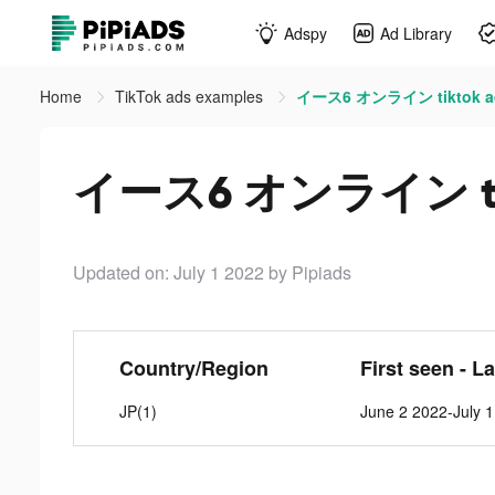
Adspy
Ad Library
Home
TikTok ads examples
イース6 オンライン tiktok a
イース6 オンライン tik
Updated on: July 1 2022
by Pipiads
Country/Region
First seen - L
JP(1)
June 2 2022-July 