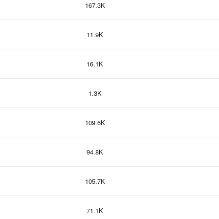
167.3K
11.9K
16.1K
1.3K
109.6K
94.8K
105.7K
71.1K