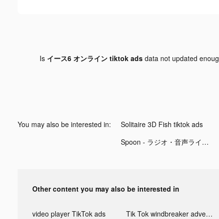
Is
イース6 オンライン tiktok ads
data not updated enou
You may also be interested in:
Solitaire 3D Fish tiktok ads
Spoon - ラジオ・音声ライブ配信 tiktok ads
Other content you may also be interested in
video player TikTok ads
Tik Tok windbreaker advertising