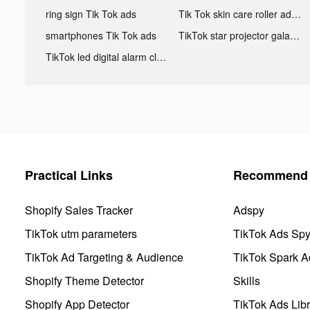
ring sign Tik Tok ads
Tik Tok skin care roller advertising
smartphones Tik Tok ads
TikTok star projector galaxy night light bluetooth ads
TikTok led digital alarm clock ads
Practical Links
Recommend 
Shopify Sales Tracker
Adspy
TikTok utm parameters
TikTok Ads Sp
TikTok Ad Targeting & Audience
TikTok Spark A
Shopify Theme Detector
Skills
Shopify App Detector
TikTok Ads Libr