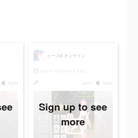
イース6 オンライン
June 4 2022-June 6 2022
JP
Apple
game
Apple
see
Sign up to see
more