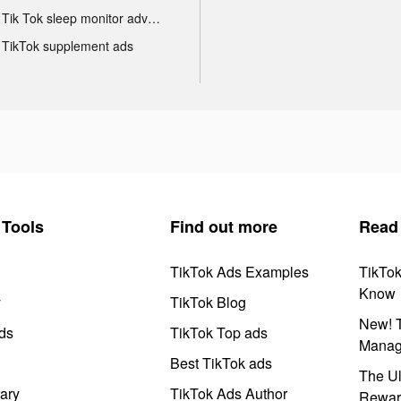
Tik Tok sleep monitor advertising
TikTok supplement ads
Tools
Find out more
Read
TikTok Ads Examples
TikTo
Know
y
TikTok Blog
New! T
ds
TikTok Top ads
Manag
Best TikTok ads
The Ul
ary
TikTok Ads Author
Rewar