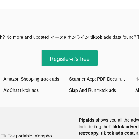
gh? No more and updated
イース6 オンライン tiktok ads
data found?
Register-it's free
Amazon Shopping tiktok ads
Scanner App: PDF Document Scan tiktok ads
AloChat tiktok ads
Slap And Run tiktok ads
A
Pipaids
shows you all the adv
includeding their
tiktok adver
text/copy, tik tok ads cost, 
Tik Tok portable microphone advertising