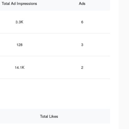
Total Ad Impressions
Ads
3.3K
6
128
3
14.1K
2
Total Likes