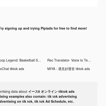
Try signing up and trying Pipiads for free to find more!
Hoop Legend: Basketball Stars tiktok ads
Rec Translator- Voice to Text tiktok ads
loChat tiktok ads
MIYA - 遇見好聲音 tiktok ads
ertising data about
イース6 オンライン tiktok ads
tising examples also contain: tik tok advertising
advertising on tik tok, tik tok Ad Schedule, etc.