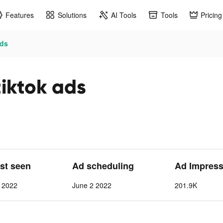
Features
Solutions
AI Tools
Tools
Pricing
ds
tok ads
ast seen
Ad scheduling
Ad Impress
1 2022
June 2 2022
201.9K