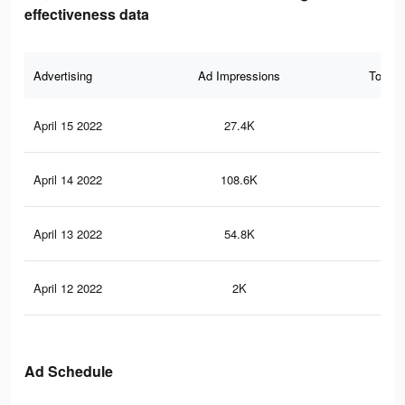
effectiveness data
Advertising
Ad Impressions
Total 
April 15 2022
27.4K
33
April 14 2022
108.6K
14
April 13 2022
54.8K
73
April 12 2022
2K
2
Ad Schedule