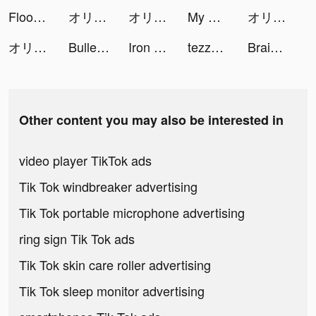
Flood Me - Colour Switch Game tiktok ads
オリエント·アルカディア tiktok ads
オリエント·アルカディア tiktok ads
My Kind of Cruise tiktok ads
オリエント·アルカディア tiktok ads
オリエント·アルカディア tiktok ads
Bullet Echo tiktok ads
Iron Order 1919 tiktok ads
tezzawilliams tiktok ads
Brain Out -Tricky riddle games tiktok ads
Other content you may also be interested in
video player TikTok ads
Tik Tok windbreaker advertising
Tik Tok portable microphone advertising
ring sign Tik Tok ads
Tik Tok skin care roller advertising
Tik Tok sleep monitor advertising