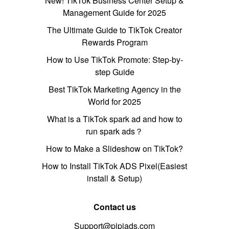
New! TikTok Business Center Setup &
Management Guide for 2025
The Ultimate Guide to TikTok Creator
Rewards Program
How to Use TikTok Promote: Step-by-
step Guide
Best TikTok Marketing Agency in the
World for 2025
What is a TikTok spark ad and how to
run spark ads？
How to Make a Slideshow on TikTok?
How to Install TikTok ADS Pixel(Easiest
install & Setup)
Contact us
Support@pipiads.com