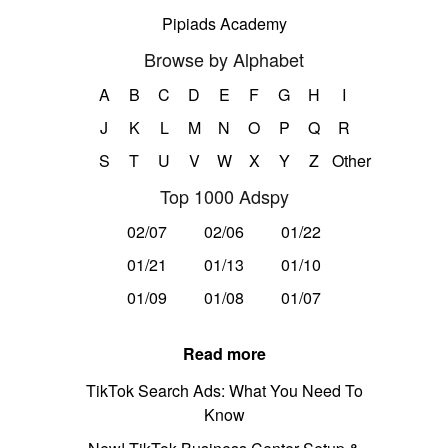
Pipiads Academy
Browse by Alphabet
A
B
C
D
E
F
G
H
I
J
K
L
M
N
O
P
Q
R
S
T
U
V
W
X
Y
Z
Other
Top 1000 Adspy
02/07
02/06
01/22
01/21
01/13
01/10
01/09
01/08
01/07
Read more
TikTok Search Ads: What You Need To
Know