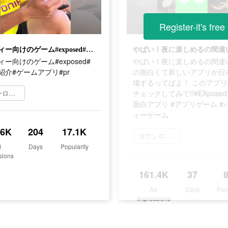
Register-it's free
パーティー向けのゲーム#exposed#ゲーム紹介#ゲームアプリ#pr
ー向けのゲーム#exposed#
やばい！夜に楽しめるの間違
紹介#ゲームアプリ#pr
の面白くて新しいアプリが日
場するってばよ！ このアプ
ダウンロード
チェックしてみて!!#EXposed #
面白アプリ #アプリゲーム #
ィーゲーム
.6K
204
17.1K
ダウンロード
d
Days
Popularity
sions
161.4K
37
Ad
Days
Pop
Impressions