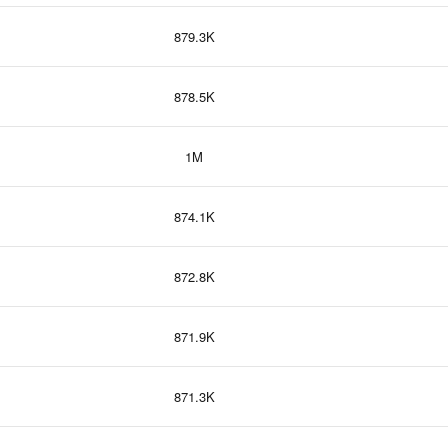
879.3K
878.5K
1M
874.1K
872.8K
871.9K
871.3K