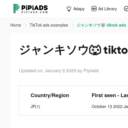
Adspy
Ad Library
Home
TikTok ads examples
ジャンキソウ🐺 tiktok ads
ジャンキソウ🐺 tiktok
Updated on: January 9 2025
by Pipiads
Country/Region
First seen - La
JP(1)
October 13 2022-Ja