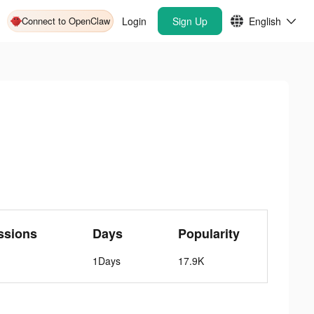
Connect to OpenClaw
Login
Sign Up
English
ssions
Days
Popularity
1Days
17.9K