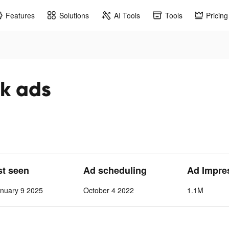
Features
Solutions
AI Tools
Tools
Pricing
 ads
st seen
Ad scheduling
Ad Impre
nuary 9 2025
October 4 2022
1.1M