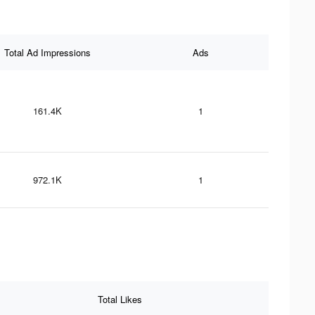
Total Ad Impressions
Ads
161.4K
1
972.1K
1
Total Likes