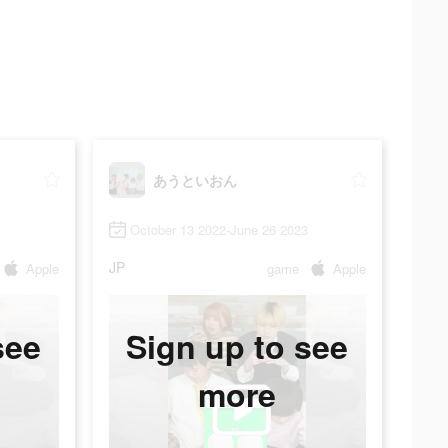
あうといおん
October 13 2022-June 26 2023
JP
Apple
game
Apple
see
Sign up to see
more