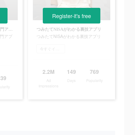
Register-it's free
旦那に内緒のつみたてNISA入門アプリ
つみたてNISAがわかる裏技アプリ
入門アプ
つみたてNISAがわかる裏技アプリ
今すぐインストール
2.2M
149
769
139
Ad
Days
Popularity
Impressions
ularity