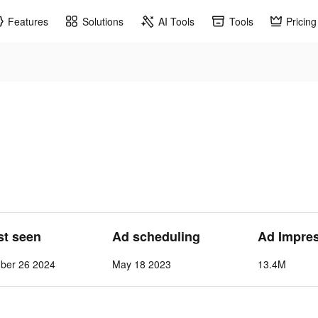
Features
Solutions
AI Tools
Tools
Pricing
st seen
Ad scheduling
Ad Impre
mber 26 2024
May 18 2023
13.4M