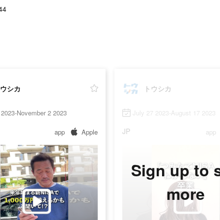
44
ウシカ
トウシカ
3 2023-November 2 2023
July 27 2023-August 17 2023
JP
app
Apple
app
Sign up to 
more