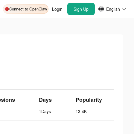
Connect to OpenClaw
Login
Sign Up
English
ssions
Days
Popularity
1Days
13.4K