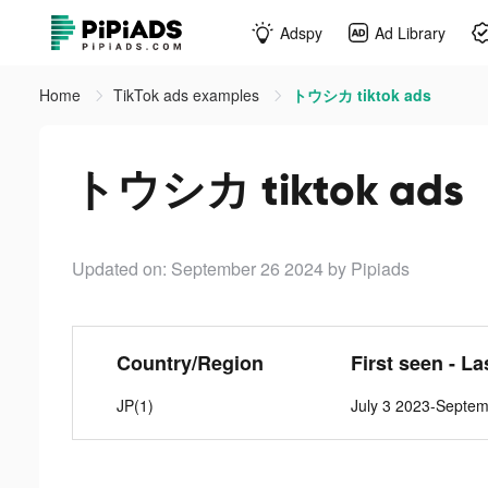
Adspy
Ad Library
Home
TikTok ads examples
トウシカ tiktok ads
トウシカ tiktok ads
Updated on: September 26 2024
by Pipiads
Country/Region
First seen - La
JP(1)
July 3 2023-Septe