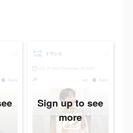
トウシカ
July 27 2023-December 28 2023
JP
Apple
app
Apple
see
Sign up to see
more