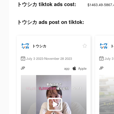
トウシカ tiktok ads cost:
$1463.49-5867.
トウシカ ads post on tiktok:
トウシカ
ト
July 3 2023-November 28 2023
July 
JP
JP
app
Apple