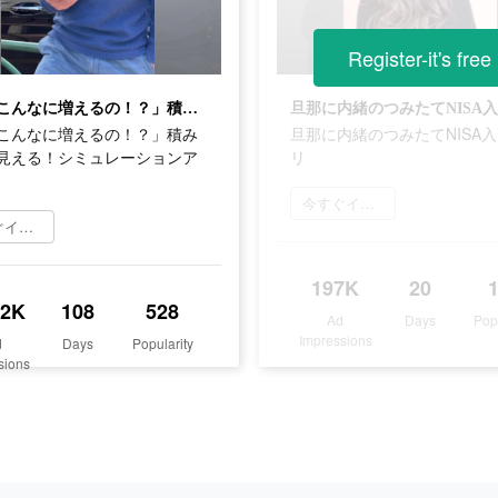
Register-it's free
「え！こんなに増えるの！？」積み立てが見える！シミュレーションアプリ
こんなに増えるの！？」積み
旦那に内緒のつみたてNISA
見える！シミュレーションア
リ
今すぐインストール
今すぐインストール
197K
20
.2K
108
528
Ad
Days
Pop
Impressions
d
Days
Popularity
sions