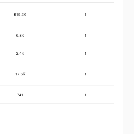
919.2K
1
6.8K
1
2.4K
1
17.6K
1
741
1