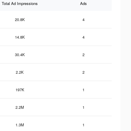
Total Ad Impressions
Ads
20.8K
4
14.8K
4
30.4K
2
2.2K
2
197K
1
2.2M
1
1.3M
1