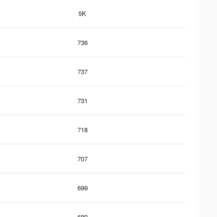
5K
736
737
731
718
707
699
689