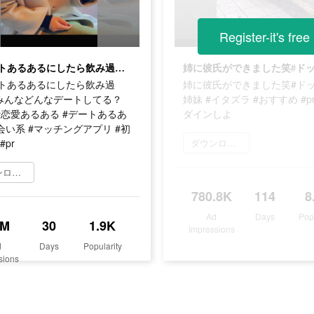
Register-it's free
初デートあるあるにしたら飲み過ぎ？wみんなどんなデートしてる？#dine #恋愛あるある #デートあるある #出会い系 #マッチングアプリ #初デート #pr
トあるあるにしたら飲み過
姉に彼氏ができました笑#ドッ
みんなどんなデートしてる？
姉妹 #イタズラ #おすすめ #p
e #恋愛あるある #デートあるあ
ダインしよ
会い系 #マッチングアプリ #初
#pr
ダウンロード
ダウンロード
780.8K
114
8
Ad
Days
Pop
5M
30
1.9K
Impressions
d
Days
Popularity
sions