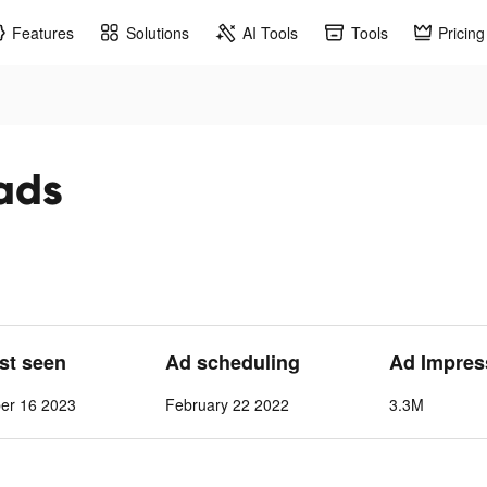
Features
Solutions
AI Tools
Tools
Pricing
ads
ast seen
Ad scheduling
Ad Impres
ber 16 2023
February 22 2022
3.3M