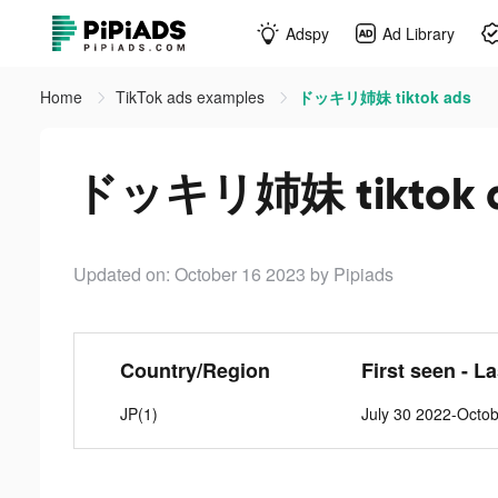
Adspy
Ad Library
Home
TikTok ads examples
ドッキリ姉妹 tiktok ads
ドッキリ姉妹 tiktok 
Updated on: October 16 2023
by Pipiads
Country/Region
First seen - L
JP(1)
July 30 2022-Octo