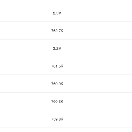
2.5M
762.7K
3.2M
761.5K
760.9K
760.3K
759.8K