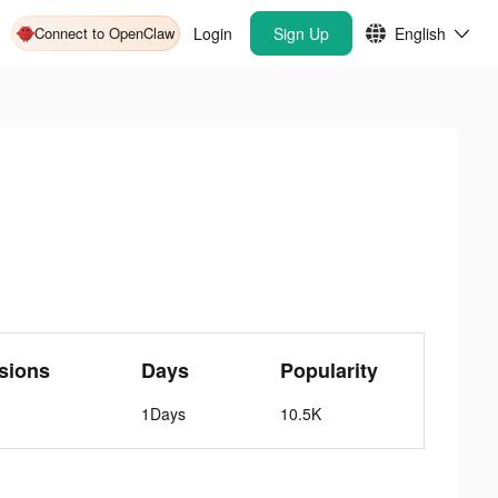
Connect to OpenClaw
Login
Sign Up
English
sions
Days
Popularity
1Days
10.5K