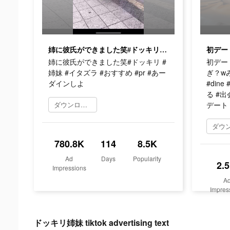
姉に彼氏ができました笑#ドッキリ #姉妹 #イタズラ #おすすめ #pr #あーダインしよ
姉に彼氏ができました笑#ドッキリ #
初デー
姉妹 #イタズラ #おすすめ #pr #あー
ぎ？w
ダインしよ
#din
る #出
ダウンロード
デート 
780.8K
114
8.5K
Ad
Days
Popularity
2.
Impressions
A
Impres
ドッキリ姉妹 tiktok advertising text