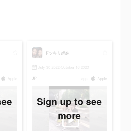
ドッキリ姉妹
July 30 2022-October 16 2023
JP
Apple
app
Apple
see
Sign up to see
more