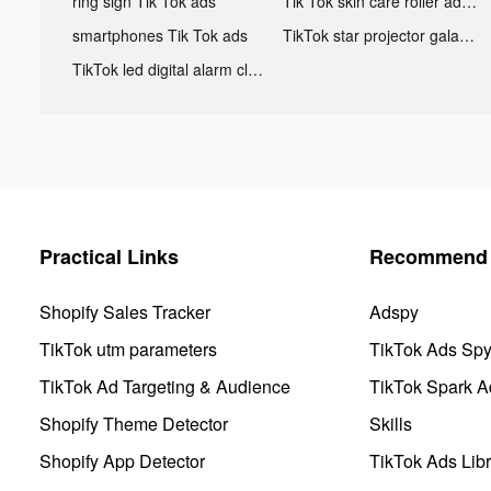
ring sign Tik Tok ads
Tik Tok skin care roller advertising
smartphones Tik Tok ads
TikTok star projector galaxy night light bluetooth ads
TikTok led digital alarm clock ads
Practical Links
Recommend 
Shopify Sales Tracker
Adspy
TikTok utm parameters
TikTok Ads Sp
TikTok Ad Targeting & Audience
TikTok Spark A
Shopify Theme Detector
Skills
Shopify App Detector
TikTok Ads Libr