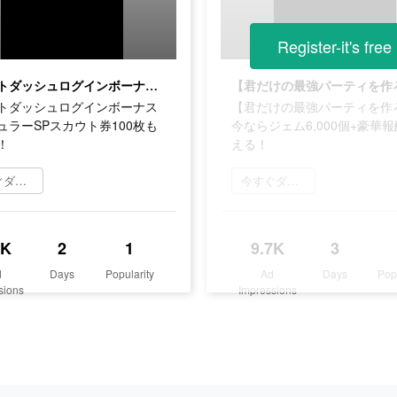
Register-it's free
スタートダッシュログインボーナスでレギュラーSPスカウト券100枚もらえる！
トダッシュログインボーナス
【君だけの最強パーティを作
ュラーSPスカウト券100枚も
今ならジェム6,000個+豪華
！
える！
今すぐダウンロード
今すぐダウンロード
8K
2
1
9.7K
3
d
Days
Popularity
Ad
Days
Pop
sions
Impressions