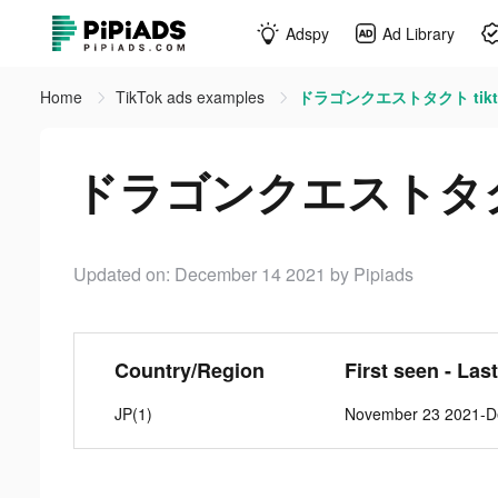
Adspy
Ad Library
Home
TikTok ads examples
ドラゴンクエストタクト tikto
ドラゴンクエストタクト 
Updated on: December 14 2021
by Pipiads
Country/Region
First seen - Las
JP(1)
November 23 2021-D