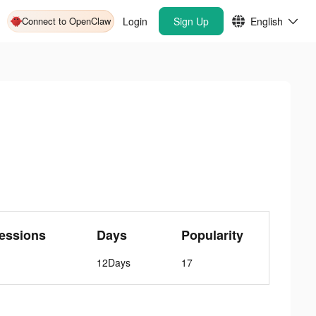
Connect to OpenClaw
Login
Sign Up
English
essions
Days
Popularity
12Days
17