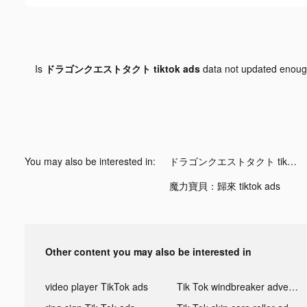
Is
ドラゴンクエストタクト tiktok ads
data not updated enou
You may also be interested in:
ドラゴンクエストタクト tiktok ads
魔力寶貝：歸來 tiktok ads
Other content you may also be interested in
video player TikTok ads
Tik Tok windbreaker advertising