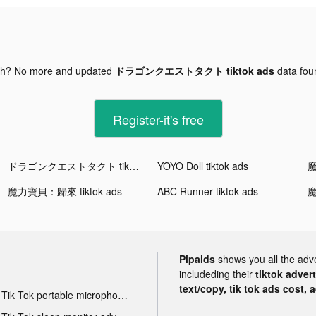
gh? No more and updated
ドラゴンクエストタクト tiktok ads
data fo
Register-it's free
ドラゴンクエストタクト tiktok ads
YOYO Doll tiktok ads
魔
魔力寶貝：歸來 tiktok ads
ABC Runner tiktok ads
魔
Pipaids
shows you all the adv
includeding their
tiktok adver
text/copy, tik tok ads cost, 
Tik Tok portable microphone advertising