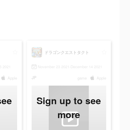
ドラゴンクエストタクト
5 2021
November 23 2021-December 14 2021
JP
Apple
game
Apple
see
Sign up to see
more