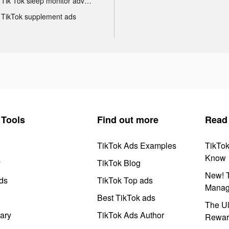
Tik Tok sleep monitor advertising
TikTok supplement ads
Tools
Find out more
Read
TikTok Ads Examples
TikTo
Know
y
TikTok Blog
New! T
ds
TikTok Top ads
Manag
Best TikTok ads
The Ul
ary
TikTok Ads Author
Rewar