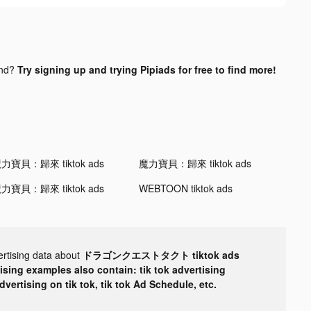
und?
Try signing up and trying Pipiads for free to find more!
力寶貝：歸來 tiktok ads
魔力寶貝：歸來 tiktok ads
力寶貝：歸來 tiktok ads
WEBTOON tiktok ads
ertising data about
ドラゴンクエストタクト tiktok ads
tising examples also contain: tik tok advertising
advertising on tik tok, tik tok Ad Schedule, etc.