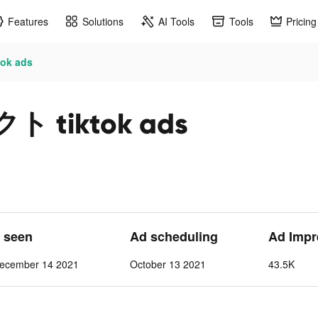
Features
Solutions
AI Tools
Tools
Pricing
k ads
tiktok ads
t seen
Ad scheduling
Ad Impr
ecember 14 2021
October 13 2021
43.5K