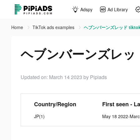
Adspy
Ad Library
Home
TikTok ads examples
ヘブンバーンズレッド tiktok
ヘブンバーンズレッド ti
Updated on: March 14 2023
by Pipiads
Country/Region
First seen - L
JP(1)
May 18 2022-Marc