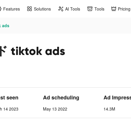
Features
Solutions
AI Tools
Tools
Pricing
 ads
ktok ads
ast seen
Ad scheduling
Ad Impres
h 14 2023
May 13 2022
14.3M