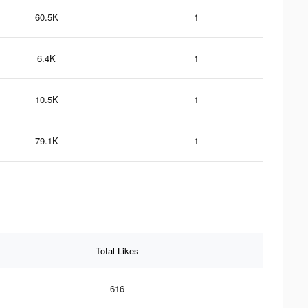
60.5K
1
6.4K
1
10.5K
1
79.1K
1
Total Likes
616