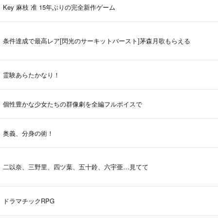
Key 麻枝 准 15年ぶりの完全新作ゲーム
条件達成で最高レア[閃光のサーキットバースト]茅森月歌もらえる
霊験あらたかなり！
個性豊かな少女たちの群像劇を全編フルボイスで
奥義、分身の術！
二以奈、三野里、四ツ葉、五十鈴、六宇亜…見てて
ドラマチックRPG