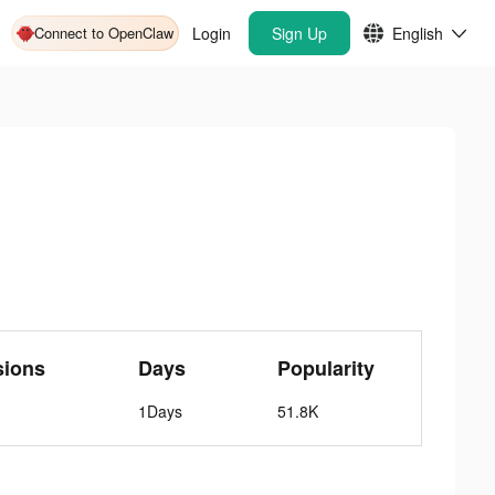
Connect to OpenClaw
Login
Sign Up
English
sions
Days
Popularity
1Days
51.8K