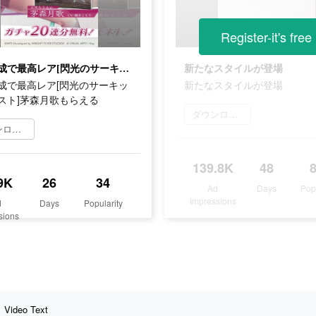
Register-it's free
条件達成で最高レア[閃光のサーキットバースト]茅森月歌もらえる
新たなスタイルが登場
成で最高レア[閃光のサーキッ
新たなスタイルが登場
スト]茅森月歌もらえる
ダウンロード
ダウンロード
139.8K
48
9K
26
34
Ad
Days
Pop
Impressions
d
Days
Popularity
sions
Video Text