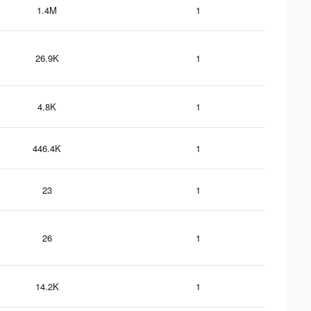
1.4M
1
26.9K
1
4.8K
1
446.4K
1
23
1
26
1
14.2K
1