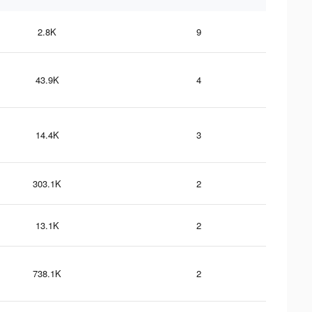
2.8K
9
43.9K
4
14.4K
3
303.1K
2
13.1K
2
738.1K
2