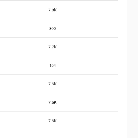
7.8K
800
7.7K
154
7.6K
7.5K
7.6K