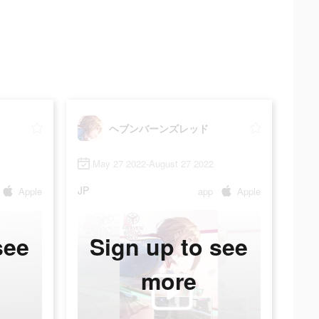
ヘブンバーンズレッド
May 27 2022-August 27 2022
JP
Apple
app
Apple
see
Sign up to see
more