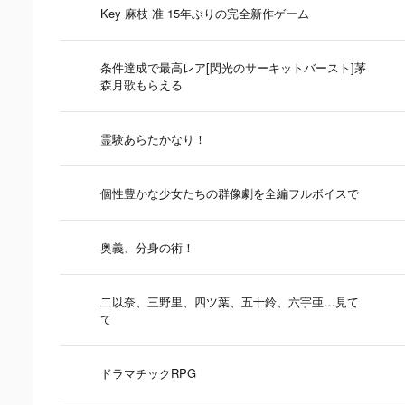
Key 麻枝 准 15年ぶりの完全新作ゲーム
条件達成で最高レア[閃光のサーキットバースト]茅
森月歌もらえる
霊験あらたかなり！
個性豊かな少女たちの群像劇を全編フルボイスで
奥義、分身の術！
二以奈、三野里、四ツ葉、五十鈴、六宇亜…見て
て
ドラマチックRPG