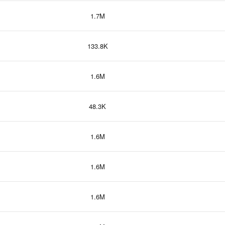
1.7M
133.8K
1.6M
48.3K
1.6M
1.6M
1.6M