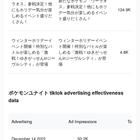
新たなポケモン「ウーラオ
ラオス」参戦決定！他
ス」参戦決定！他にもホリ
にもホリデー気分が楽
124.9K
デー気分が楽しめるイベン
しめるイベント盛りだ
ト盛りだくさん！
くさん！
ウィンターホリデーイ
ウィンターホリデーイベン
ベント開催！特別なバ
ト開催！特別なバトルが楽
トルが楽しめる「激
しめる「激戦！ゆきがっせ
4.8K
戦！ゆきがっせんinジー
んinジーヴルシティ」が登
ヴルシティ」が登場
場
ポケモンユナイト tiktok advertising effectiveness
data
Advertising
Ad Impressions
Total 
December 14 2022
50.2K
16