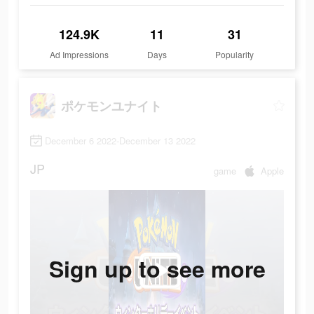
124.9K
11
31
Ad Impressions
Days
Popularity
ポケモンユナイト
December 6 2022-December 13 2022
JP
game
Apple
Sign up to see more