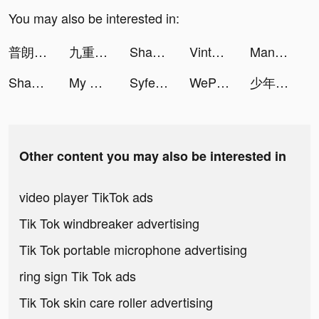
You may also be interested in:
普朗特計劃 tiktok ads
九重試煉 tiktok ads
Shape-shifting tiktok ads
Vinted - Buy and sell clothes tiktok ads
Mangoul App tiktok ads
Shape-shifting tiktok ads
My Hotpot Story tiktok ads
Syfe: Invest Better tiktok ads
WePlay(ウィプレー) - パーティゲーム tiktok ads
少年ジャンプ＋人気漫画が読める雑誌アプリ tiktok ads
Other content you may also be interested in
video player TikTok ads
Tik Tok windbreaker advertising
Tik Tok portable microphone advertising
ring sign Tik Tok ads
Tik Tok skin care roller advertising