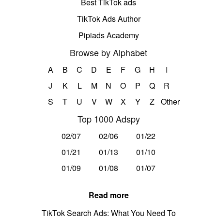
Best TikTok ads
TikTok Ads Author
Pipiads Academy
Browse by Alphabet
A
B
C
D
E
F
G
H
I
J
K
L
M
N
O
P
Q
R
S
T
U
V
W
X
Y
Z
Other
Top 1000 Adspy
02/07
02/06
01/22
01/21
01/13
01/10
01/09
01/08
01/07
Read more
TikTok Search Ads: What You Need To