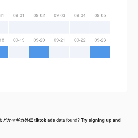
31
09-01
09-02
09-03
09-04
09-05
18
09-19
09-20
09-21
09-22
09-23
かマギカ外伝 tiktok ads
data found?
Try signing up and