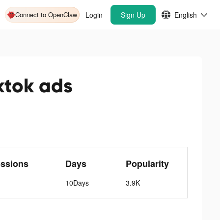
Connect to OpenClaw
Login
Sign Up
English
k ads
essions
Days
Popularity
10Days
3.9K