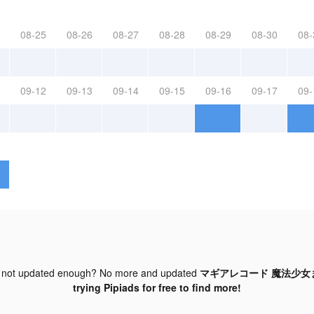
08-25
08-26
08-27
08-28
08-29
08-30
08-
09-12
09-13
09-14
09-15
09-16
09-17
09-
 not updated enough? No more and updated
マギアレコード 魔法少女まど
trying Pipiads for free to find more!