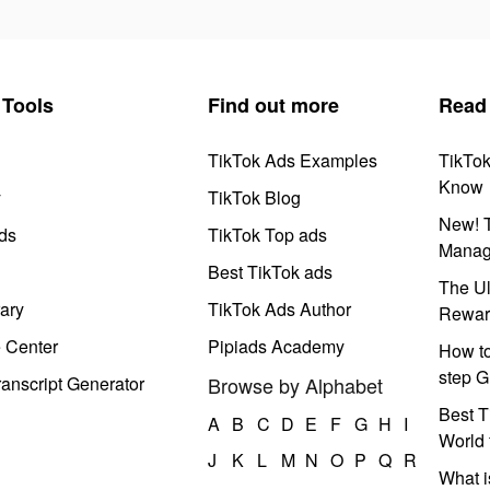
Tools
Find out more
Read
TikTok Ads Examples
TikTo
Know
y
TikTok Blog
New! T
ds
TikTok Top ads
Manag
Best TikTok ads
The Ul
ary
TikTok Ads Author
Rewar
e Center
Pipiads Academy
How to
step G
anscript Generator
Browse by Alphabet
Best T
A
B
C
D
E
F
G
H
I
World 
J
K
L
M
N
O
P
Q
R
What i