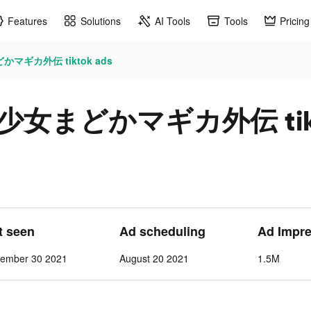
Features
Solutions
AI Tools
Tools
Pricing
ギカ外伝 tiktok ads
まどかマギカ外伝 tikto
st seen
Ad scheduling
Ad Impr
tember 30 2021
August 20 2021
1.5M