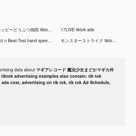
ハッピーどうぶつ病院 tiktok ads
17LIVE tiktok ads
Dot n Beat-Test hand speed tiktok ads
モンスターストライク tiktok ads
ertising data about
マギアレコード 魔法少女まどかマギカ外
r
tiktok advertising examples also contain: tik tok
k ads cost, advertising on tik tok, tik tok Ad Schedule,