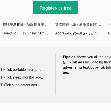
Register-it's free
貪吃蛇進化論 - 新版貪食蛇 tiktok ads
貪吃蛇進化論 - 新版貪食蛇 tiktok ads
Snake.io - Fun Online Slither tiktok ads
Adorawe -أدوراوي للتسوّق tiktok ads
Pipaids
shows you all the adv
伝 tiktok ads
includeding thei
advertising text/copy, tik to
Tik Tok portable microphone advertising
etc.
Tik Tok sleep monitor advertising
TikTok supplement ads