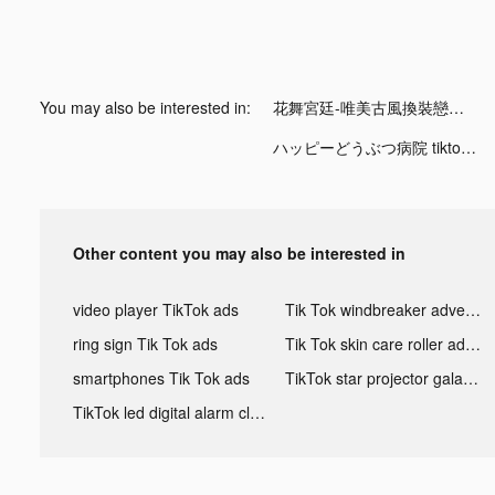
You may also be interested in:
花舞宮廷-唯美古風換裝戀愛 tiktok ads
ハッピーどうぶつ病院 tiktok ads
Other content you may also be interested in
video player TikTok ads
Tik Tok windbreaker advertising
ring sign Tik Tok ads
Tik Tok skin care roller advertising
smartphones Tik Tok ads
TikTok star projector galaxy night light bluetooth ads
TikTok led digital alarm clock ads