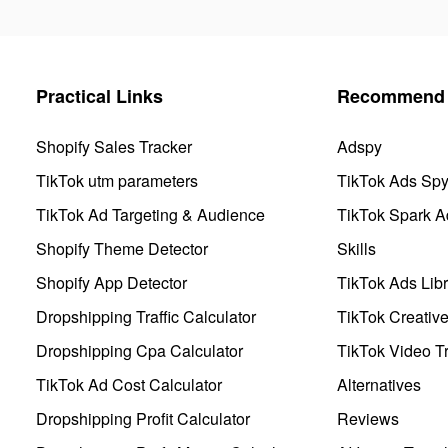
Practical Links
Recommend 
Shopify Sales Tracker
Adspy
TikTok utm parameters
TikTok Ads Sp
TikTok Ad Targeting & Audience
TikTok Spark A
Shopify Theme Detector
Skills
Shopify App Detector
TikTok Ads Libr
Dropshipping Traffic Calculator
TikTok Creativ
Dropshipping Cpa Calculator
TikTok Video Tr
TikTok Ad Cost Calculator
Alternatives
Dropshipping Profit Calculator
Reviews