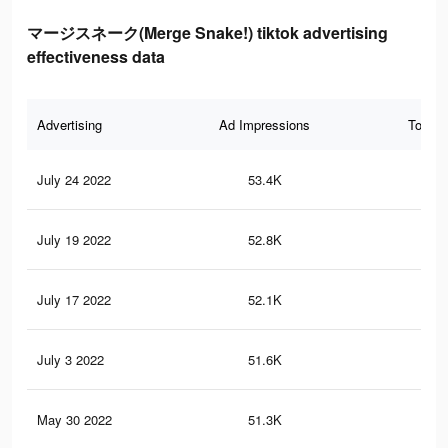
マージスネーク(Merge Snake!) tiktok advertising
effectiveness data
Advertising
Ad Impressions
Total 
July 24 2022
53.4K
80
July 19 2022
52.8K
80
July 17 2022
52.1K
79
July 3 2022
51.6K
78
May 30 2022
51.3K
77