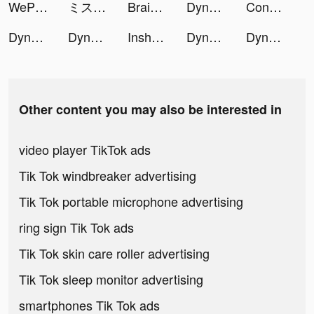
WePlay - Game & Party tiktok ads
ミスティックアビス：遺失海域 tiktok ads
Braindom: Brain Games Test Out tiktok ads
Dyno 2 Race - Car Tuning tiktok ads
Construction Ramp Jumping tiktok ads
Dyno 2 Race - Car Tuning tiktok ads
Dyno 2 Race - Car Tuning tiktok ads
Inshallah - Single Muslim tiktok ads
Dyno 2 Race - Car Tuning tiktok ads
Dyno 2 Race - Car Tuning tiktok ads
Other content you may also be interested in
video player TikTok ads
Tik Tok windbreaker advertising
Tik Tok portable microphone advertising
ring sign Tik Tok ads
Tik Tok skin care roller advertising
Tik Tok sleep monitor advertising
smartphones Tik Tok ads