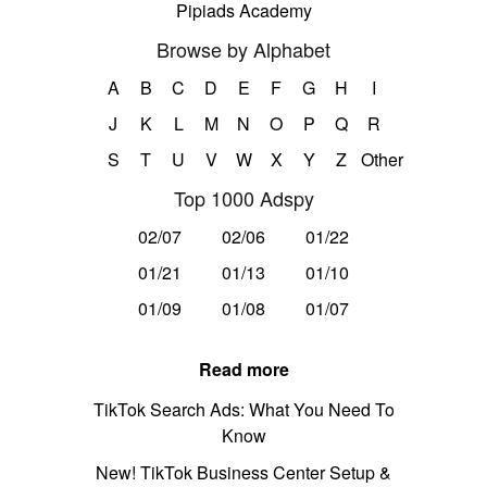
Pipiads Academy
Browse by Alphabet
A
B
C
D
E
F
G
H
I
J
K
L
M
N
O
P
Q
R
S
T
U
V
W
X
Y
Z
Other
Top 1000 Adspy
02/07
02/06
01/22
01/21
01/13
01/10
01/09
01/08
01/07
Read more
TikTok Search Ads: What You Need To
Know
New! TikTok Business Center Setup &