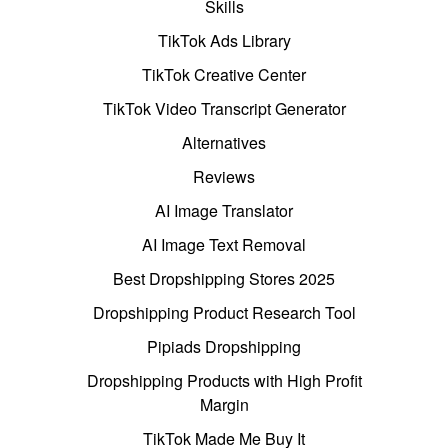
Skills
TikTok Ads Library
TikTok Creative Center
TikTok Video Transcript Generator
Alternatives
Reviews
AI Image Translator
AI Image Text Removal
Best Dropshipping Stores 2025
Dropshipping Product Research Tool
Pipiads Dropshipping
Dropshipping Products with High Profit
Margin
TikTok Made Me Buy It