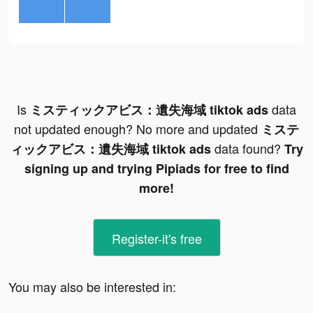
Is
data
ミスティックアビス：遺失海域 tiktok ads
not updated enough? No more and updated
ミステ
data found?
ィックアビス：遺失海域 tiktok ads
Try
signing up and trying Pipiads for free to find
more!
Register-it's free
You may also be interested in: