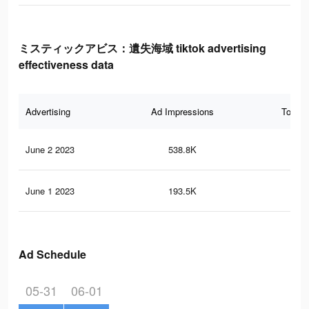
ミスティックアビス：遺失海域 tiktok advertising
effectiveness data
Advertising
Ad Impressions
Total 
June 2 2023
538.8K
56
June 1 2023
193.5K
17
Ad Schedule
05-31
06-01