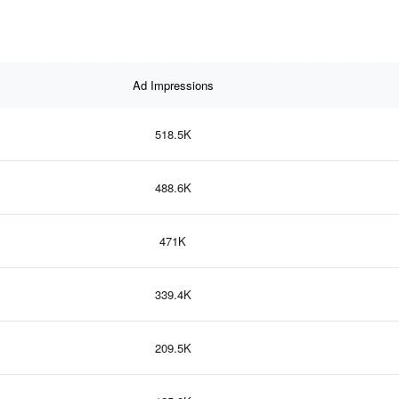
Ad Impressions
518.5K
488.6K
471K
339.4K
209.5K