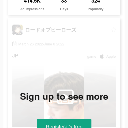
414.5K
33
324
Ad Impressions
Days
Popularity
ロードオブヒーローズ
March 26 2022-June 8 2022
JP
game
Apple
Sign up to see more
Register-it's free