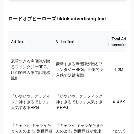
ロードオブヒーローズ tiktok advertising text
Total Ad
Ad Text
Video Text
Impressions
豪華すぎる声優陣が贈
豪華すぎる声優陣が贈るフ
るファンタジーRPG。
ァンタジーRPG。圧倒的没
1.2M
圧倒的没入感で話題沸
入感で話題沸騰!!
騰!!
「いやいや、グラフィ
「いやいや、グラフィック
ック神すぎるでしょ」
神すぎるでしょ」人気すぎ
414.5K
人気すぎるRPG
るRPG
「キャラが!キャラがた
「キャラが!キャラがたまら
まらんのよ!!」別世界観
んのよ!!」別世界観が物凄
127.5K