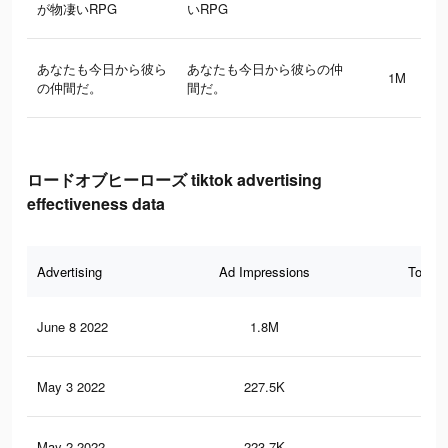
が物凄いRPG
いRPG
あなたも今日から彼ら
あなたも今日から彼らの仲
1M
の仲間だ。
間だ。
ロードオブヒーローズ tiktok advertising
effectiveness data
Advertising
Ad Impressions
Total 
June 8 2022
1.8M
4.4
May 3 2022
227.5K
96
May 2 2022
223.7K
95