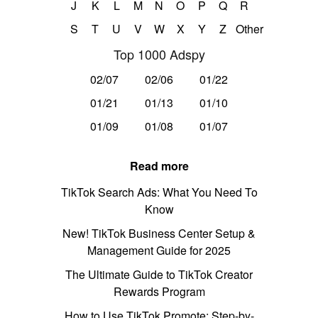
J
K
L
M
N
O
P
Q
R
S
T
U
V
W
X
Y
Z
Other
Top 1000 Adspy
02/07
02/06
01/22
01/21
01/13
01/10
01/09
01/08
01/07
Read more
TikTok Search Ads: What You Need To
Know
New! TikTok Business Center Setup &
Management Guide for 2025
The Ultimate Guide to TikTok Creator
Rewards Program
How to Use TikTok Promote: Step-by-