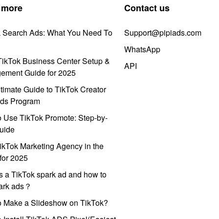
 more
Contact us
k Search Ads: What You Need To
Support@pipiads.com
WhatsApp
ikTok Business Center Setup &
API
ement Guide for 2025
timate Guide to TikTok Creator
ds Program
 Use TikTok Promote: Step-by-
uide
ikTok Marketing Agency in the
for 2025
s a TikTok spark ad and how to
park ads？
o Make a Slideshow on TikTok?