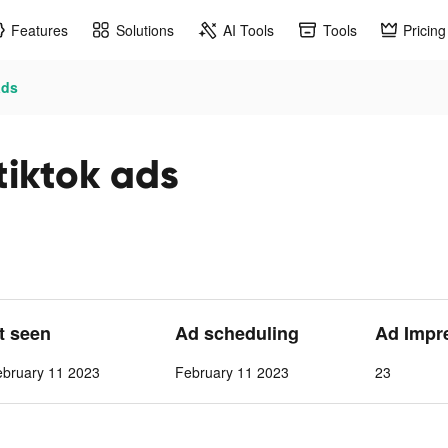
Features
Solutions
AI Tools
Tools
Pricing
ds
tok ads
st seen
Ad scheduling
Ad Impr
ebruary 11 2023
February 11 2023
23