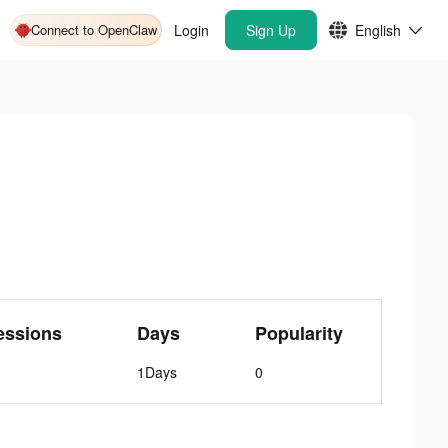
Connect to OpenClaw
Login
Sign Up
English
essions
Days
Popularity
1Days
0