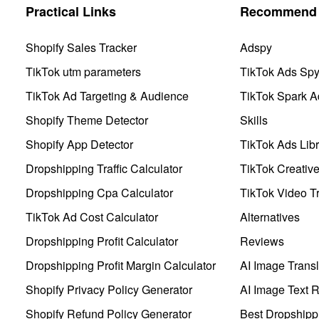
Practical Links
Recommend 
Shopify Sales Tracker
Adspy
TikTok utm parameters
TikTok Ads Sp
TikTok Ad Targeting & Audience
TikTok Spark A
Shopify Theme Detector
Skills
Shopify App Detector
TikTok Ads Libr
Dropshipping Traffic Calculator
TikTok Creativ
Dropshipping Cpa Calculator
TikTok Video Tr
TikTok Ad Cost Calculator
Alternatives
Dropshipping Profit Calculator
Reviews
Dropshipping Profit Margin Calculator
AI Image Transl
Shopify Privacy Policy Generator
AI Image Text 
Shopify Refund Policy Generator
Best Dropshipp