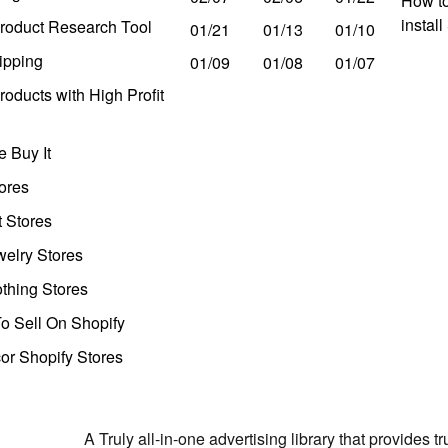
How to
instal
roduct Research Tool
01/21
01/13
01/10
ipping
01/09
01/08
01/07
oducts with High Profit
 Buy It
ores
t Stores
welry Stores
thing Stores
o Sell On Shopify
r Shopify Stores
A Truly all-in-one advertising library that provides 