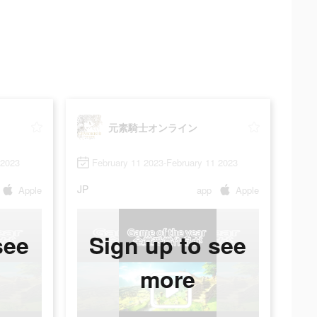
元素騎士オンライン
 2023
February 11 2023-February 11 2023
JP
Apple
app
Apple
see
Sign up to see
more