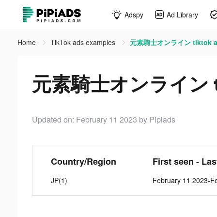
Adspy
Ad Library
Home
TikTok ads examples
元素騎士オンライン tiktok a
元素騎士オンライン tik
Updated on: February 11 2023
by Pipiads
Country/Region
First seen - La
JP(1)
February 11 2023-F