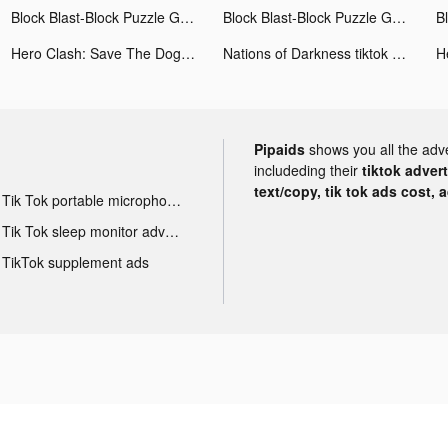
Block Blast-Block Puzzle Games tiktok ads
Block Blast-Block Puzzle Games tiktok ads
Hero Clash: Save The Dog tiktok ads
Nations of Darkness tiktok ads
Pipaids
shows you all the adv
includeding their
tiktok adver
text/copy, tik tok ads cost, 
Tik Tok portable microphone advertising
Tik Tok sleep monitor advertising
TikTok supplement ads