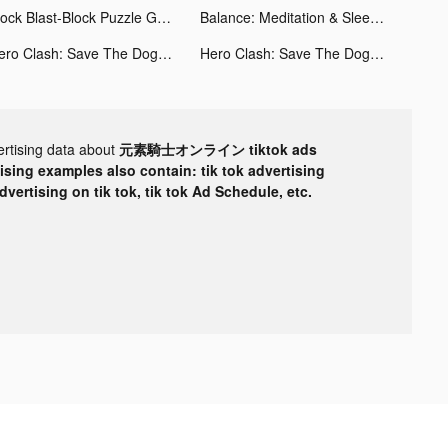
Block Blast-Block Puzzle Games tiktok ads
Balance: Meditation & Sleep tiktok ads
Hero Clash: Save The Dog tiktok ads
Hero Clash: Save The Dog tiktok ads
ertising data about
元素騎士オンライン tiktok ads
tising examples also contain: tik tok advertising
advertising on tik tok, tik tok Ad Schedule, etc.