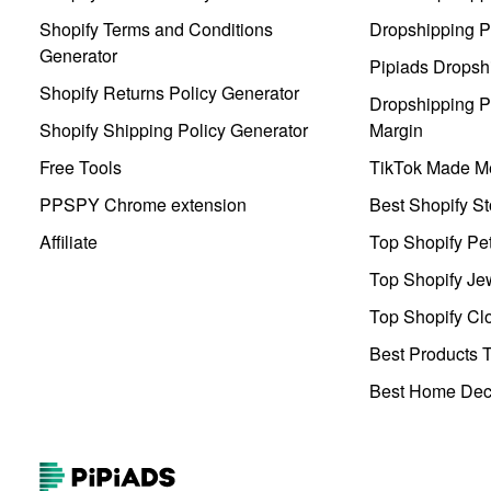
Shopify Terms and Conditions
Dropshipping P
Generator
Pipiads Dropsh
Shopify Returns Policy Generator
Dropshipping Pr
Shopify Shipping Policy Generator
Margin
Free Tools
TikTok Made Me
PPSPY Chrome extension
Best Shopify St
Affiliate
Top Shopify Pe
Top Shopify Je
Top Shopify Clo
Best Products T
Best Home Deco