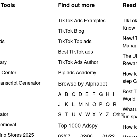
Tools
Find out more
Read
TikTok Ads Examples
TikTo
Know
y
TikTok Blog
New! T
ds
TikTok Top ads
Manag
Best TikTok ads
The Ul
ary
TikTok Ads Author
Rewar
e Center
Pipiads Academy
How to
step G
anscript Generator
Browse by Alphabet
Best T
A
B
C
D
E
F
G
H
I
World 
J
K
L
M
N
O
P
Q
R
What i
ator
S
T
U
V
W
X
Y
Z
Other
run s
Removal
Top 1000 Adspy
How t
ing Stores 2025
02/07
02/06
01/22