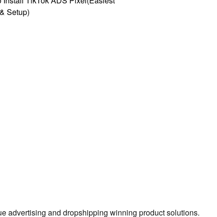
 Install TikTok ADS Pixel(Easiest
l & Setup)
true advertising and dropshipping winning product solutions.