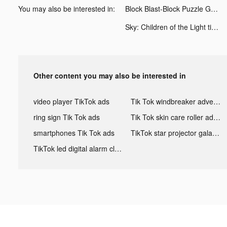
You may also be interested in:
Block Blast-Block Puzzle Games tiktok ads
Sky: Children of the Light tiktok ads
Other content you may also be interested in
video player TikTok ads
Tik Tok windbreaker advertising
ring sign Tik Tok ads
Tik Tok skin care roller advertising
smartphones Tik Tok ads
TikTok star projector galaxy night light bluetooth ads
TikTok led digital alarm clock ads