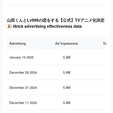
山田くんとLv999の恋をする【公式】TVアニメ化決定
🎉 tiktok advertising effectiveness data
Advertising
Ad Impressions
Total 
January 13 2025
5.9M
35.
December 26 2024
5.9M
35.
December 21 2024
5.9M
35.
December 11 2024
5.8M
35.