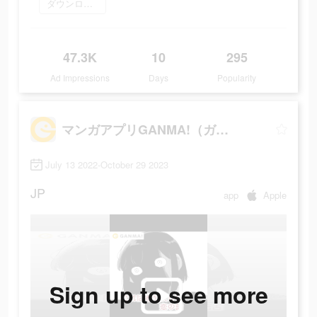
ダウンロード
47.3K
10
295
Ad Impressions
Days
Popularity
マンガアプリGANMA!（ガンマ）
July 13 2022-October 29 2023
JP
app
Apple
Sign up to see more