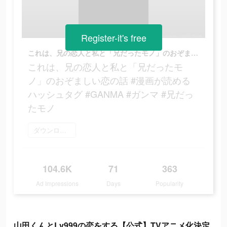
Register-it's free
これは、兄の恋人と私と「兄だったモノ」のおぞましい恋の話 #漫画が読めるハッシュタグ #GANMA #ガンマ #兄だったモノ
これは、兄の恋人と私と「兄だったモ
ノ」のおぞましい恋の話 #漫画が読める
ハッシュタグ #GANMA #ガンマ #兄だっ
たモノ
ダウンロード
104.6K
71
363
Ad Impressions
Days
Popularity
山田くんとLv999の恋をする【公式】TVアニメ化決定