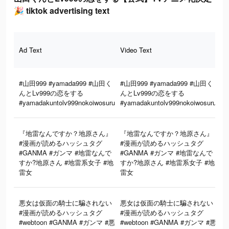
🎉 tiktok advertising text
To
Ad Text
Video Text
Imp
#山田999 #yamada999 #山田く
#山田999 #yamada999 #山田く
んとLv999の恋をする
んとLv999の恋をする
#yamadakuntolv999nokoiwosuru
#yamadakuntolv999nokoiwosuru
『地雷なんですか？地原さん』
『地雷なんですか？地原さん』
#漫画が読めるハッシュタグ
#漫画が読めるハッシュタグ
#GANMA #ガンマ #地雷なんで
#GANMA #ガンマ #地雷なんで
4
すか?地原さん #地雷系女子 #地
すか?地原さん #地雷系女子 #地
雷女
雷女
悪女は仮面の騎士に騙されない
悪女は仮面の騎士に騙されない
#漫画が読めるハッシュタグ
#漫画が読めるハッシュタグ
3
#webtoon #GANMA #ガンマ #悪
#webtoon #GANMA #ガンマ #悪