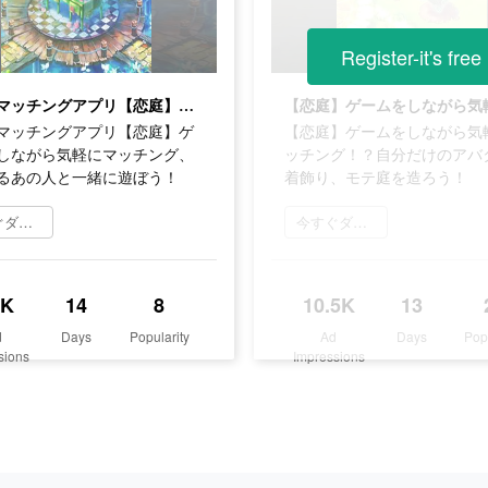
Register-it's free
新感覚マッチングアプリ【恋庭】ゲームをしながら気軽にマッチング、気になるあの人と一緒に遊ぼう！
マッチングアプリ【恋庭】ゲ
【恋庭】ゲームをしながら気
しながら気軽にマッチング、
ッチング！？自分だけのアバ
るあの人と一緒に遊ぼう！
着飾り、モテ庭を造ろう！
今すぐダウンロード
今すぐダウンロード
5K
14
8
10.5K
13
d
Days
Popularity
Ad
Days
Pop
sions
Impressions