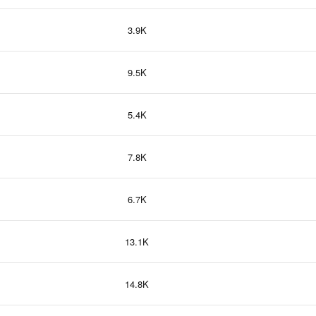
3.9K
9.5K
5.4K
7.8K
6.7K
13.1K
14.8K