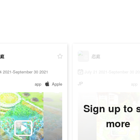
庭
恋庭
24 2021-September 30 2021
July 21 2021-September 30 2
JP
app
Apple
app
Sign up to 
more