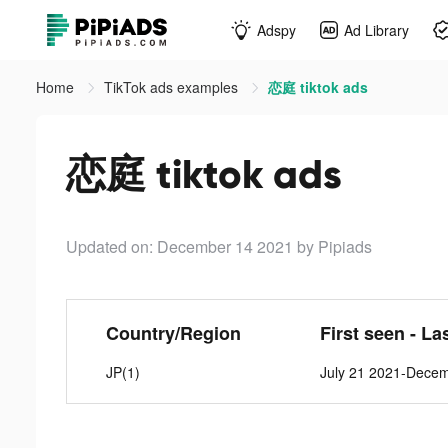
Adspy
Ad Library
Home
TikTok ads examples
恋庭 tiktok ads
恋庭 tiktok ads
Updated on: December 14 2021
by Pipiads
Country/Region
First seen - La
JP(1)
July 21 2021-Dece