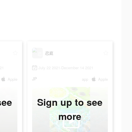
恋庭
021
July 22 2021-December 14 2021
JP
Apple
app
Apple
see
Sign up to see
more