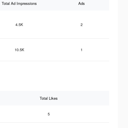
Total Ad Impressions
Ads
4.5K
2
10.5K
1
Total Likes
5