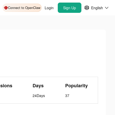
Connect to OpenClaw
Login
Sign Up
English
ssions
Days
Popularity
24Days
37