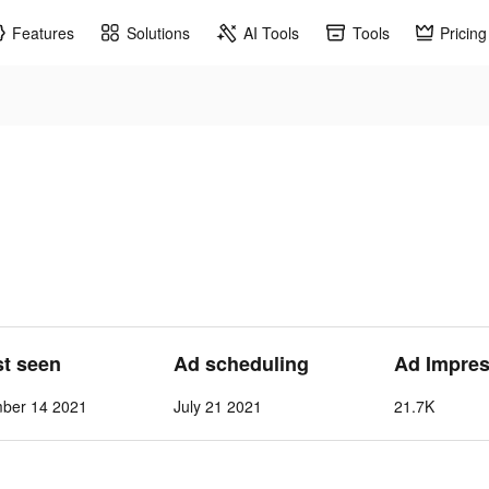
Features
Solutions
AI Tools
Tools
Pricing
st seen
Ad scheduling
Ad Impre
mber 14 2021
July 21 2021
21.7K