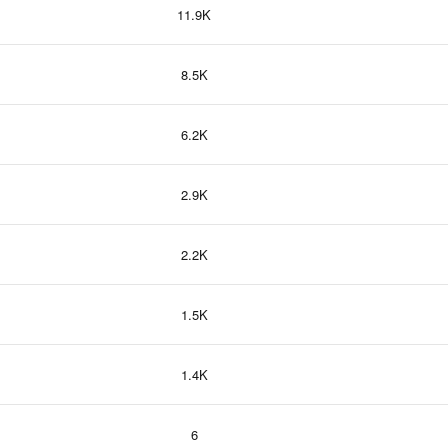
11.9K
8.5K
6.2K
2.9K
2.2K
1.5K
1.4K
6