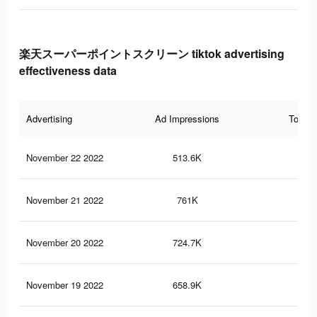
楽天スーパーポイントスクリーン tiktok advertising
effectiveness data
Advertising
Ad Impressions
Total 
November 22 2022
513.6K
14
November 21 2022
761K
21
November 20 2022
724.7K
21
November 19 2022
658.9K
19