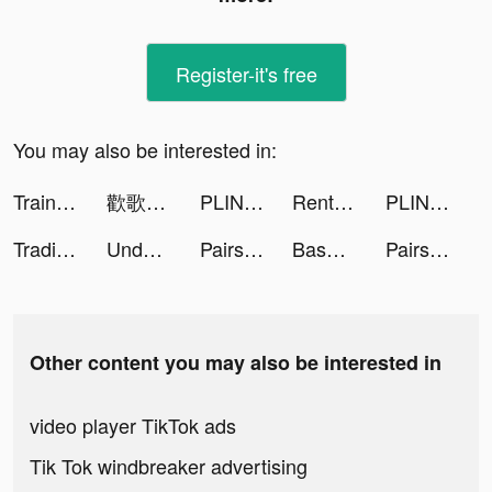
Register-it's free
You may also be interested in:
Train Ramp Jumping tiktok ads
歡歌Live-手機K歌就上歡歌 tiktok ads
PLINK - ゲーム友達募集マッチングアプリ tiktok ads
Rent Please! Landlord Sim tiktok ads
PLINK - ゲーム友達募集マッチングアプリ tiktok ads
Trading Legend tiktok ads
Undead City: Zombie Survival tiktok ads
Pairs(ペアーズ) tiktok ads
Base Jump Wing Suit Flying tiktok ads
Pairs(ペアーズ) tiktok ads
Other content you may also be interested in
video player TikTok ads
Tik Tok windbreaker advertising