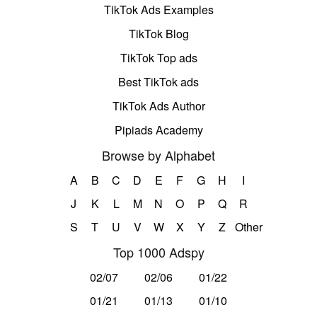
TikTok Ads Examples
TikTok Blog
TikTok Top ads
Best TikTok ads
TikTok Ads Author
Pipiads Academy
Browse by Alphabet
A
B
C
D
E
F
G
H
I
J
K
L
M
N
O
P
Q
R
S
T
U
V
W
X
Y
Z
Other
Top 1000 Adspy
02/07
02/06
01/22
01/21
01/13
01/10