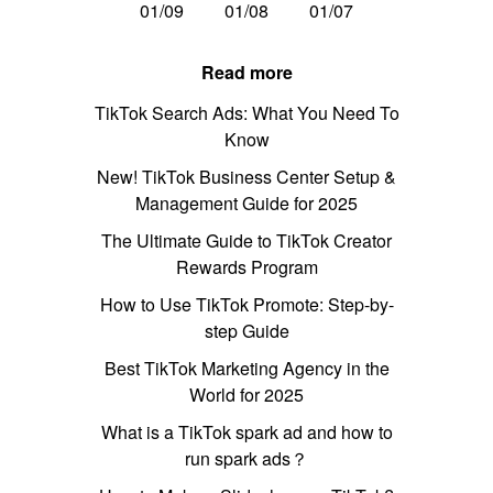
01/09
01/08
01/07
Read more
TikTok Search Ads: What You Need To
Know
New! TikTok Business Center Setup &
Management Guide for 2025
The Ultimate Guide to TikTok Creator
Rewards Program
How to Use TikTok Promote: Step-by-
step Guide
Best TikTok Marketing Agency in the
World for 2025
What is a TikTok spark ad and how to
run spark ads？