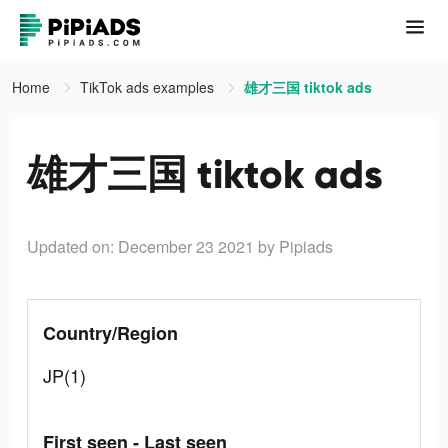
Home
TikTok ads examples
雄才三国 tiktok ads
雄才三国 tiktok ads
Updated on: December 23 2021
by Pipiads
Country/Region
JP(1)
First seen - Last seen