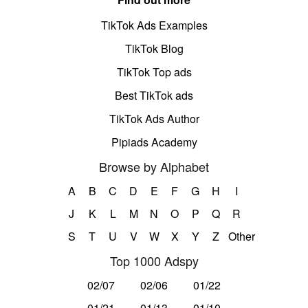
TikTok Ads Examples
TikTok Blog
TikTok Top ads
Best TikTok ads
TikTok Ads Author
Pipiads Academy
Browse by Alphabet
A
B
C
D
E
F
G
H
I
J
K
L
M
N
O
P
Q
R
S
T
U
V
W
X
Y
Z
Other
Top 1000 Adspy
02/07
02/06
01/22
01/21
01/13
01/10