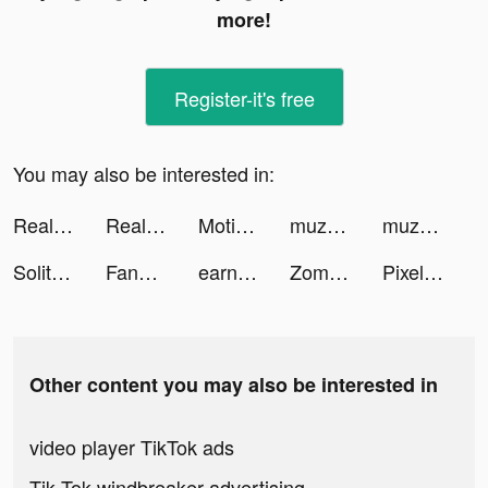
more!
Register-it's free
You may also be interested in:
Real Drive 3D tiktok ads
Real Drive 3D tiktok ads
Motionleap by Lightricks tiktok ads
muzmatch: Arab & Muslim dating tiktok ads
muzmatch: Arab & Muslim dating tiktok ads
Solitaire Story - Ava's Manor tiktok ads
FanDuel - Daily Fantasy Sports tiktok ads
earnr 👋 tiktok ads
Zombie City Master - Zombie Game tiktok ads
Pixel Money Challenge tiktok ads
Other content you may also be interested in
video player TikTok ads
Tik Tok windbreaker advertising