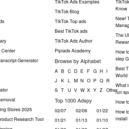
TikTok Ads Examples
TikTo
Know
y
TikTok Blog
New! T
ds
TikTok Top ads
Manag
Best TikTok ads
The Ul
ary
TikTok Ads Author
Rewar
e Center
Pipiads Academy
How to
step G
anscript Generator
Browse by Alphabet
Best T
A
B
C
D
E
F
G
H
I
World 
J
K
L
M
N
O
P
Q
R
What i
ator
S
T
U
V
W
X
Y
Z
Other
run s
Removal
Top 1000 Adspy
How t
ing Stores 2025
02/07
02/06
01/22
How to
instal
roduct Research Tool
01/21
01/13
01/10
ipping