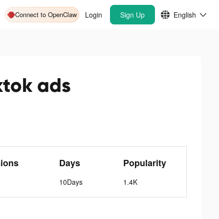
Connect to OpenClaw
Login
Sign Up
English
k ads
ions
Days
Popularity
10Days
1.4K