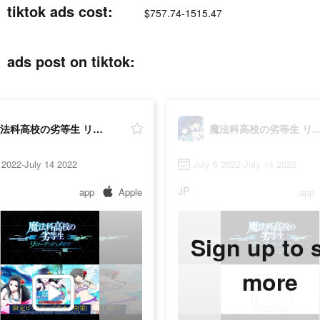
k ads cost:
$757.74-1515.47
ost on tiktok:
魔法科高校の劣等生 リローデッド・メモリ
魔法科高校の劣等生 リローデッ
 2022-July 14 2022
July 6 2022-July 14 2022
JP
app
Apple
app
Sign up to 
more