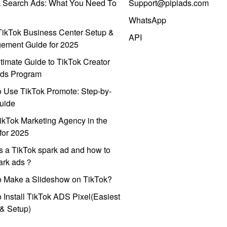
k Search Ads: What You Need To
Support@pipiads.com
WhatsApp
ikTok Business Center Setup &
API
ement Guide for 2025
timate Guide to TikTok Creator
ds Program
 Use TikTok Promote: Step-by-
uide
ikTok Marketing Agency in the
for 2025
s a TikTok spark ad and how to
park ads？
o Make a Slideshow on TikTok?
 Install TikTok ADS Pixel(Easiest
l & Setup)