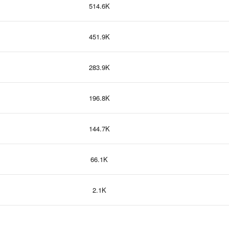
514.6K
451.9K
283.9K
196.8K
144.7K
66.1K
2.1K