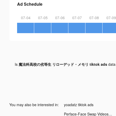
Ad Schedule
07-04
07-05
07-06
07-07
07-08
07-09
Is
魔法科高校の劣等生 リローデッド・メモリ tiktok ads
data
You may also be interested in:
yoadatz tiktok ads
Perface-Face Swap Videos tiktok ads