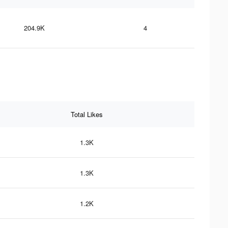
204.9K
4
Total Likes
1.3K
1.3K
1.2K