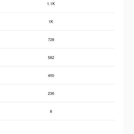
1.1K
1K
728
582
450
236
8