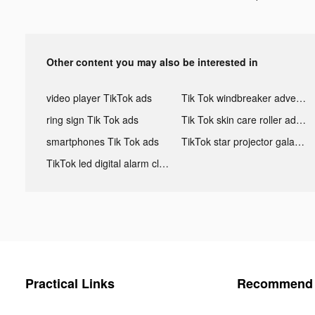
Other content you may also be interested in
video player TikTok ads
Tik Tok windbreaker advertising
ring sign Tik Tok ads
Tik Tok skin care roller advertising
smartphones Tik Tok ads
TikTok star projector galaxy night light bluetooth ads
TikTok led digital alarm clock ads
Practical Links
Recommend 