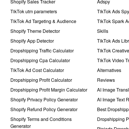
Shopify Sales Tracker
Adspy
TikTok utm parameters
TikTok Ads Sp
TikTok Ad Targeting & Audience
TikTok Spark A
Shopify Theme Detector
Skills
Shopify App Detector
TikTok Ads Libr
Dropshipping Traffic Calculator
TikTok Creativ
Dropshipping Cpa Calculator
TikTok Video Tr
TikTok Ad Cost Calculator
Alternatives
Dropshipping Profit Calculator
Reviews
Dropshipping Profit Margin Calculator
AI Image Transl
Shopify Privacy Policy Generator
AI Image Text 
Shopify Refund Policy Generator
Best Dropshipp
Shopify Terms and Conditions
Dropshipping P
Generator
Pipiads Dropsh