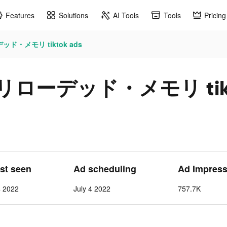
Features
Solutions
AI Tools
Tools
Pricing
・メモリ tiktok ads
ーデッド・メモリ tikto
ast seen
Ad scheduling
Ad Impress
4 2022
July 4 2022
757.7K