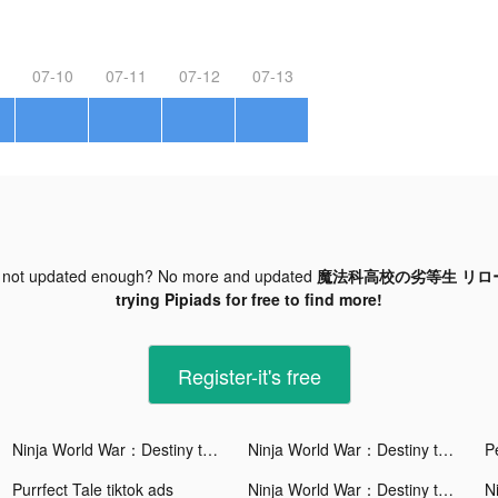
07-10
07-11
07-12
07-13
 not updated enough? No more and updated
魔法科高校の劣等生 リローデ
trying Pipiads for free to find more!
Register-it's free
Ninja World War：Destiny tiktok ads
Ninja World War：Destiny tiktok ads
Purrfect Tale tiktok ads
Ninja World War：Destiny tiktok ads