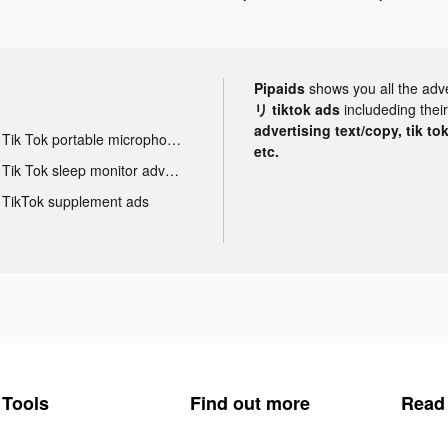
Pipaids
shows you all the adv
リ tiktok ads
includeding thei
advertising text/copy, tik to
Tik Tok portable microphone advertising
etc.
Tik Tok sleep monitor advertising
TikTok supplement ads
Tools
Find out more
Read