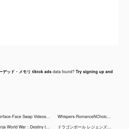
ッド・メモリ tiktok ads
data found?
Try signing up and
Perface-Face Swap Videos tiktok ads
Whispers-RomanceNChoices tiktok ads
Ninja World War：Destiny tiktok ads
ドラゴンボール レジェンズ tiktok ads