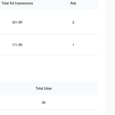
Total Ad Impressions
Ads
321.6K
2
171.6K
1
Total Likes
56