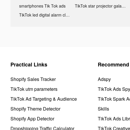
smartphones Tik Tok ads
TikTok star projector galaxy night light bluetooth ads
TikTok led digital alarm clock ads
Practical Links
Recommend 
Shopify Sales Tracker
Adspy
TikTok utm parameters
TikTok Ads Sp
TikTok Ad Targeting & Audience
TikTok Spark A
Shopify Theme Detector
Skills
Shopify App Detector
TikTok Ads Libr
Dropshipping Traffic Calculator
TikTok Creativ