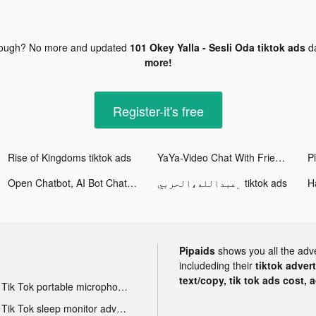
nough? No more and updated
101 Okey Yalla - Sesli Oda tiktok ads
d
more!
Register-it's free
Rise of Kingdoms tiktok ads
YaYa-Video Chat With Friends tiktok ads
Open Chatbot, AI Bot Chat tiktok ads
﮼عبدالله،الحربي tiktok ads
Pipaids
shows you all the adv
includeding their
tiktok adver
text/copy, tik tok ads cost, 
Tik Tok portable microphone advertising
Tik Tok sleep monitor advertising