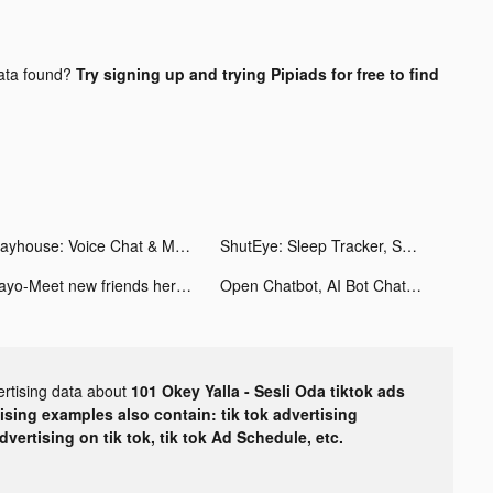
ata found?
Try signing up and trying Pipiads for free to find
Playhouse: Voice Chat & Match tiktok ads
ShutEye: Sleep Tracker, Sounds tiktok ads
Hayo-Meet new friends here tiktok ads
Open Chatbot, AI Bot Chat tiktok ads
ertising data about
101 Okey Yalla - Sesli Oda tiktok ads
tising examples also contain: tik tok advertising
advertising on tik tok, tik tok Ad Schedule, etc.