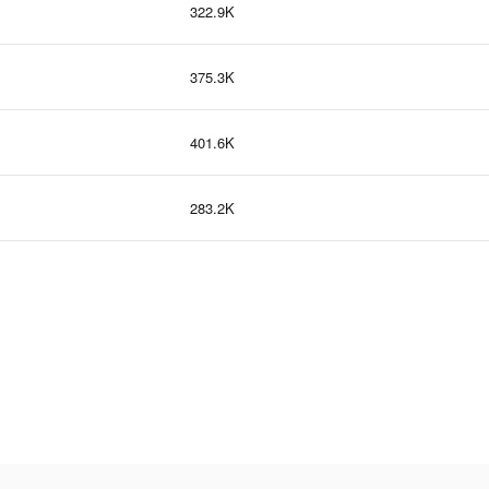
322.9K
375.3K
401.6K
283.2K