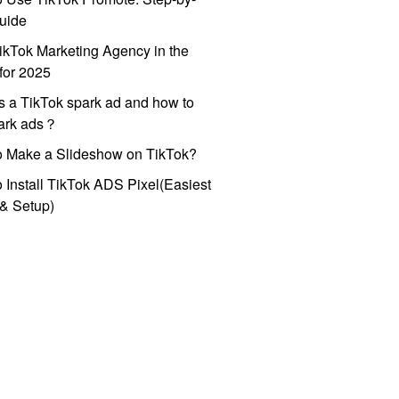
uide
ikTok Marketing Agency in the
for 2025
s a TikTok spark ad and how to
park ads？
o Make a Slideshow on TikTok?
 Install TikTok ADS Pixel(Easiest
l & Setup)