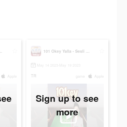
lla - Sesli Oda
101 Okey Yalla - Sesli Oda
May 14 2023-May 19 2023
TR
Apple
game
Apple
see
Sign up to see
more