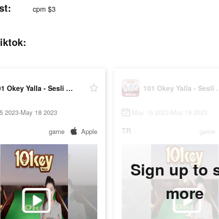
st:
cpm $3
iktok:
101 Okey Yalla - Sesli Oda
101 Okey Ya
5 2023-May 18 2023
May 15 2023-May 19 2023
TR
game
Apple
game
Sign up to 
more