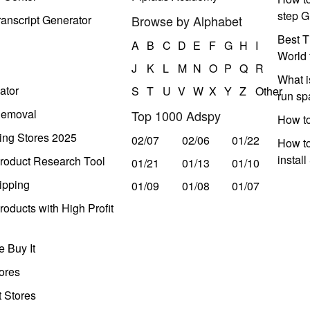
step G
anscript Generator
Browse by Alphabet
Best T
A
B
C
D
E
F
G
H
I
World 
J
K
L
M
N
O
P
Q
R
What i
ator
S
T
U
V
W
X
Y
Z
Other
run s
Removal
Top 1000 Adspy
How t
ing Stores 2025
02/07
02/06
01/22
How to
instal
roduct Research Tool
01/21
01/13
01/10
ipping
01/09
01/08
01/07
oducts with High Profit
 Buy It
ores
t Stores