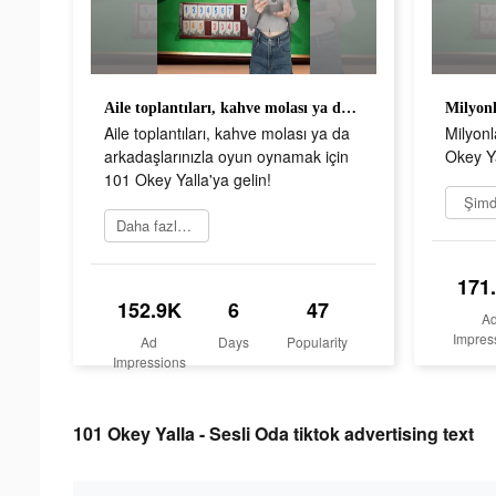
Aile toplantıları, kahve molası ya da arkadaşlarınızla oyun oynamak için 101 Okey Yalla'ya gelin!
Aile toplantıları, kahve molası ya da
Milyonl
arkadaşlarınızla oyun oynamak için
Okey Ya
101 Okey Yalla'ya gelin!
Şimdi
Daha fazlasını öğrenin
171
152.9K
6
47
A
Impres
Ad
Days
Popularity
Impressions
101 Okey Yalla - Sesli Oda tiktok advertising text