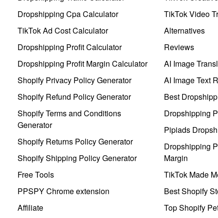
Dropshipping Cpa Calculator
TikTok Video Tr
TikTok Ad Cost Calculator
Alternatives
Dropshipping Profit Calculator
Reviews
Dropshipping Profit Margin Calculator
AI Image Transl
Shopify Privacy Policy Generator
AI Image Text 
Shopify Refund Policy Generator
Best Dropshipp
Shopify Terms and Conditions
Dropshipping P
Generator
Pipiads Dropsh
Shopify Returns Policy Generator
Dropshipping Pr
Shopify Shipping Policy Generator
Margin
Free Tools
TikTok Made Me
PPSPY Chrome extension
Best Shopify St
Affiliate
Top Shopify Pe