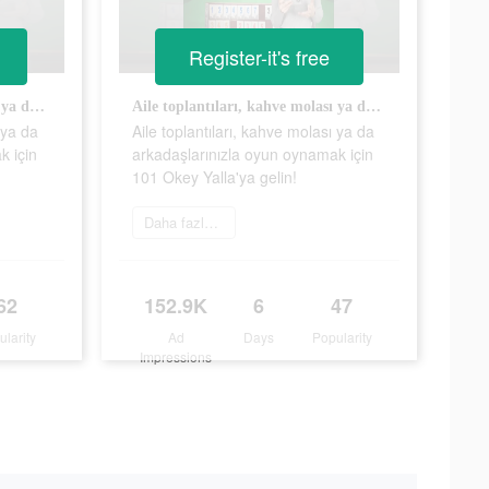
Register-it's free
Aile toplantıları, kahve molası ya da arkadaşlarınızla oyun oynamak için 101 Okey Yalla'ya gelin!
Aile toplantıları, kahve molası ya da arkadaşlarınızla oyun oynamak için 101 Okey Yalla'ya gelin!
 ya da
Aile toplantıları, kahve molası ya da
k için
arkadaşlarınızla oyun oynamak için
101 Okey Yalla'ya gelin!
Daha fazlasını öğrenin
62
152.9K
6
47
ularity
Ad
Days
Popularity
Impressions