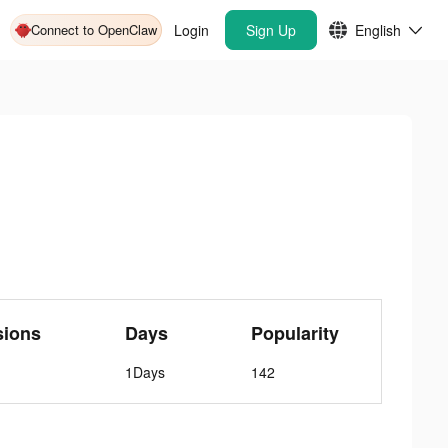
Connect to OpenClaw
Login
Sign Up
English
sions
Days
Popularity
1Days
142