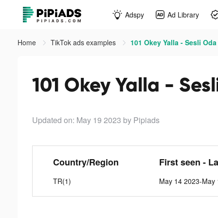
Adspy
Ad Library
Home
TikTok ads examples
101 Okey Yalla - Sesli Oda
101 Okey Yalla - Ses
Updated on: May 19 2023
by Pipiads
Country/Region
First seen - L
TR(1)
May 14 2023-May 