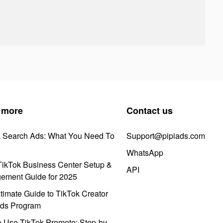
 more
Contact us
k Search Ads: What You Need To
Support@pipiads.com
WhatsApp
ikTok Business Center Setup &
API
ement Guide for 2025
timate Guide to TikTok Creator
ds Program
 Use TikTok Promote: Step-by-