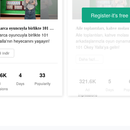
Register-it's free
Milyonlarca oyuncuyla birlikte 101 Okey Yalla'nın heyecanını yaşayın!
arca oyuncuyla birlikte 101
Aile toplantıları, kahve molası
lla'nın heyecanını yaşayın!
arkadaşlarınızla oyun oynama
101 Okey Yalla'ya gelin!
 indir
Daha fazlasını öğrenin
.6K
4
33
321.6K
5
d
Days
Popularity
sions
Ad
Days
Pop
Impressions