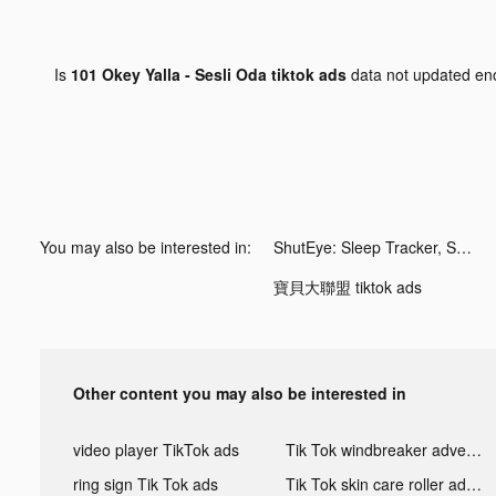
Is
101 Okey Yalla - Sesli Oda tiktok ads
data not updated e
You may also be interested in:
ShutEye: Sleep Tracker, Sounds tiktok ads
寶貝大聯盟 tiktok ads
Other content you may also be interested in
video player TikTok ads
Tik Tok windbreaker advertising
ring sign Tik Tok ads
Tik Tok skin care roller advertising