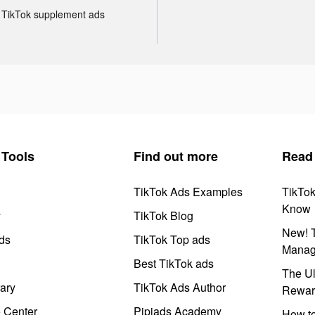
TikTok supplement ads
Tools
Find out more
Read
TikTok Ads Examples
TikTo
Know
y
TikTok Blog
New! T
ds
TikTok Top ads
Manag
Best TikTok ads
The Ul
ary
TikTok Ads Author
Rewar
e Center
Pipiads Academy
How to