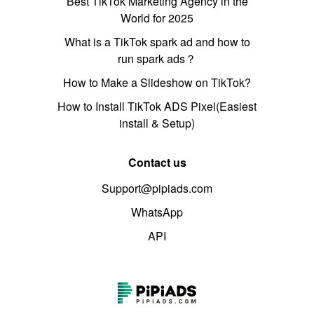
Best TikTok Marketing Agency in the
World for 2025
What is a TikTok spark ad and how to
run spark ads？
How to Make a Slideshow on TikTok?
How to Install TikTok ADS Pixel(Easiest
install & Setup)
Contact us
Support@pipiads.com
WhatsApp
API