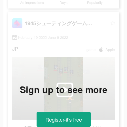
Ad Impressions
Days
Popularity
1945シューティングゲーム：飛行機ゲーム
February 19 2022-June 9 2022
JP
game
Apple
Sign up to see more
Register-it's free