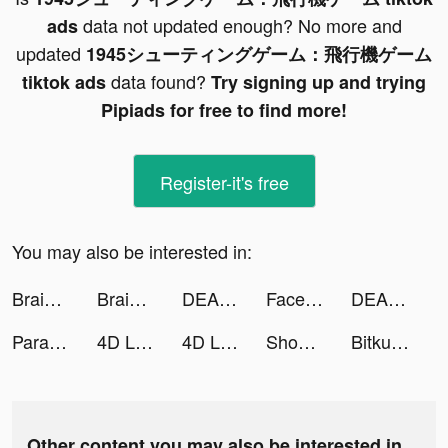
data not updated enough? No more and
ads
updated
1945シューティングゲーム：飛行機ゲーム
data found?
tiktok ads
Try signing up and trying
Pipiads for free to find more!
Register-it's free
You may also be interested in:
Brain Out -Tricky riddle games tiktok ads
Brain Out -Tricky riddle games tiktok ads
DEAD TARGET: Offline - Shooting Games tiktok ads
Facetory: Face Yoga & Exercise tiktok ads
DEAD TARGET: Offline - Shooting Games tiktok ads
Parallax 3D Live Wallpaper tiktok ads
4D Live Video Wallpaper tiktok ads
4D Live Video Wallpaper tiktok ads
Shonen Jump Manga & Comics tiktok ads
Bitkub : Buy & Sell Bitcoin tiktok ads
Other content you may also be interested in