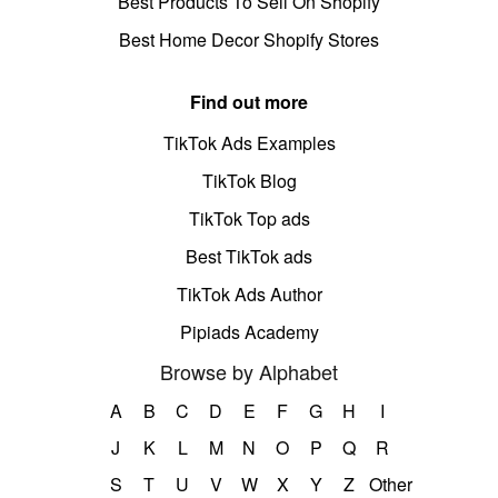
Best Products To Sell On Shopify
Best Home Decor Shopify Stores
Find out more
TikTok Ads Examples
TikTok Blog
TikTok Top ads
Best TikTok ads
TikTok Ads Author
Pipiads Academy
Browse by Alphabet
A
B
C
D
E
F
G
H
I
J
K
L
M
N
O
P
Q
R
S
T
U
V
W
X
Y
Z
Other