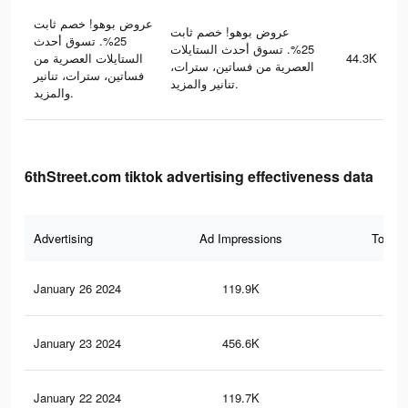
عروض بوهو! خصم ثابت
عروض بوهو! خصم ثابت
25%. تسوق أحدث
25%. تسوق أحدث الستايلات
الستايلات العصرية من
44.3K
العصرية من فساتين، سترات،
فساتين، سترات، تنانير
تنانير والمزيد.
والمزيد.
6thStreet.com tiktok advertising effectiveness data
Advertising
Ad Impressions
Total 
January 26 2024
119.9K
13
January 23 2024
456.6K
55
January 22 2024
119.7K
13