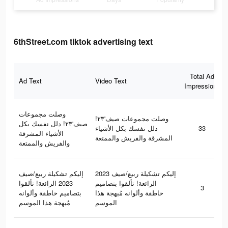
6thStreet.com tiktok advertising text
Total Ad
Ad Text
Video Text
Impressions
وصلت مجموعات
وصلت مجموعات صيف'٢٣!
صيف'٢٣! دلل نفسك بكل
دلل نفسك بكل الأشياء
33
الأشياء المشرقة
المشرقة والفريش والممتعة
والفريش والممتعة
إليكم تشكيلة ربيع/صيف 2023
إليكم تشكيلة ربيع/صيف
الرائعة! تألقوا بتصاميم
2023 الرائعة! تألقوا
3
خاطفة وألوانه مُبهجة هذا
بتصاميم خاطفة وألوانه
الموسم
مُبهجة هذا الموسم