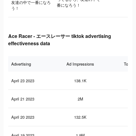
友達の中で一番になろ
番になろう！
う！
Ace Racer - エースレーサー tiktok advertising
effectiveness data
Advertising
Ad Impressions
Total 
April 23 2023
138.1K
41
April 21 2023
2M
5.4
April 20 2023
132.5K
40
April 19 2023
1.9M
5.3