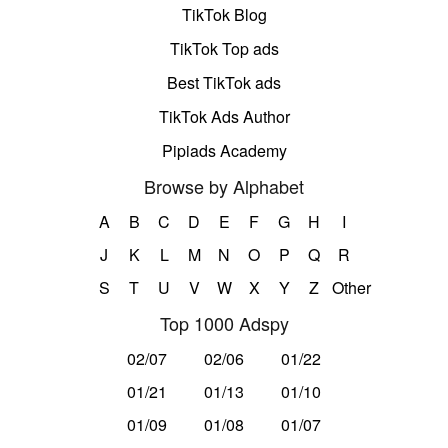
TikTok Blog
TikTok Top ads
Best TikTok ads
TikTok Ads Author
Pipiads Academy
Browse by Alphabet
A
B
C
D
E
F
G
H
I
J
K
L
M
N
O
P
Q
R
S
T
U
V
W
X
Y
Z
Other
Top 1000 Adspy
02/07
02/06
01/22
01/21
01/13
01/10
01/09
01/08
01/07