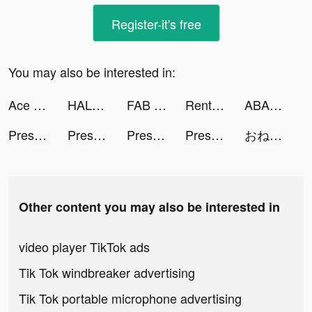
Register-it's free
You may also be interested in:
Ace Racer - エースレーサー tiktok ads
HALARA tiktok ads
FAB Mobile Banking tiktok ads
Rent Please! Landlord Sim tiktok ads
ABA English tiktok ads
Pressure Washing Run tiktok ads
Pressure Washing Run tiktok ads
Pressure Washing Run tiktok ads
Pressure Washing Run tiktok ads
おねがい社長！ tiktok ads
Other content you may also be interested in
video player TikTok ads
Tik Tok windbreaker advertising
Tik Tok portable microphone advertising