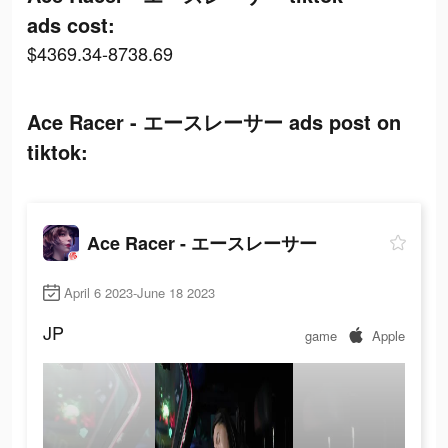
ads cost:
$4369.34-8738.69
Ace Racer - エースレーサー ads post on
tiktok:
Ace Racer - エースレーサー
April 6 2023-June 18 2023
JP
game
Apple