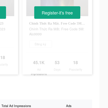
Register-it's free
023
Chính Thức Ra Mắt. Free Code 5M: Alo9999
2023
Chính Thức Ra Mắt. Free Code 5M:
Alo9999
Đăng ký
218
45.1K
53
18
ularity
Ad
Days
Popularity
Impressions
Total Ad Impressions
Ads