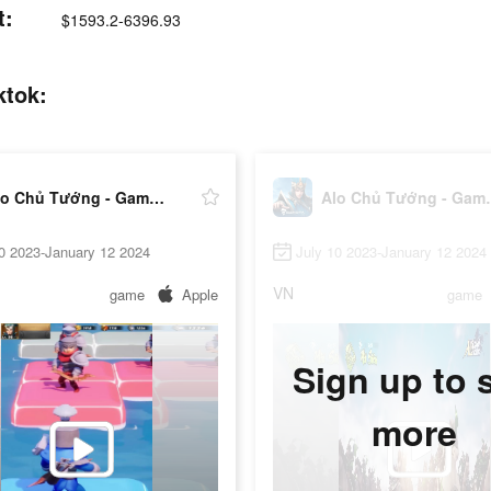
t:
$1593.2-6396.93
ktok:
Alo Chủ Tướng - Gamota
Alo Chủ
0 2023-January 12 2024
July 10 2023-January 12 2024
VN
game
Apple
game
Sign up to 
more