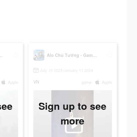
 Tướng - Gamota
Alo Chủ Tướng - Gamota
July 10 2023-January 11 2024
VN
Apple
game
Apple
see
Sign up to see
more