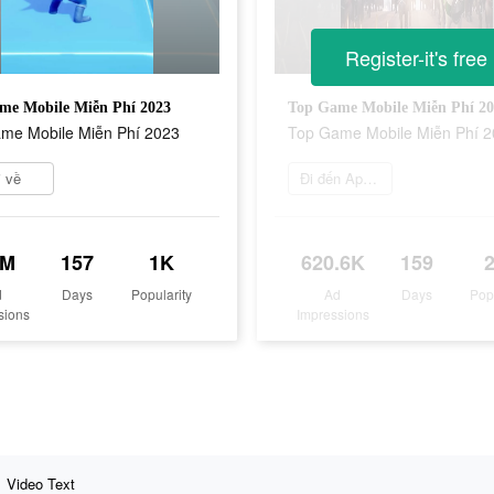
Register-it's free
me Mobile Miễn Phí 2023
Top Game Mobile Miễn Phí 2
me Mobile Miễn Phí 2023
Top Game Mobile Miễn Phí 
i về
Đi đến App Store
6M
157
1K
620.6K
159
d
Days
Popularity
Ad
Days
Pop
sions
Impressions
Video Text