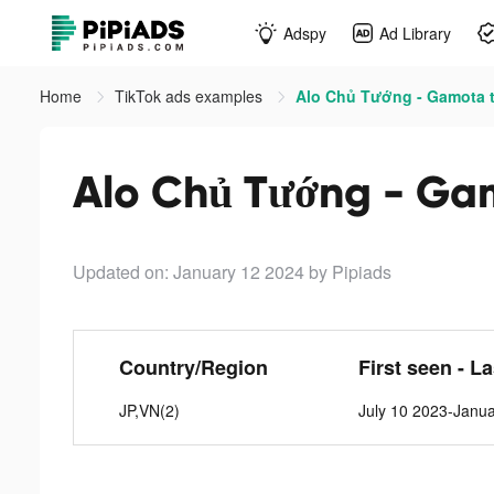
Adspy
Ad Library
Home
TikTok ads examples
Alo Chủ Tướng - Gamota t
Alo Chủ Tướng - Gam
Updated on: January 12 2024
by Pipiads
Country/Region
First seen - L
JP,VN(2)
July 10 2023-Janu