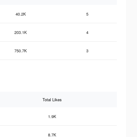
40.2K
5
203.1K
4
750.7K
3
Total Likes
1.9K
8.7K