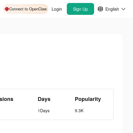
Connect to OpenClaw
Login
Sign Up
English
sions
Days
Popularity
1Days
9.3K