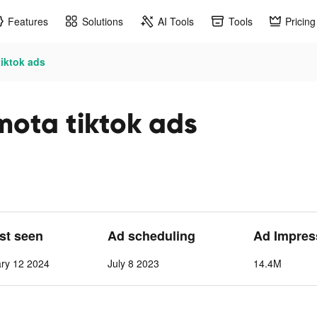
Features
Solutions
AI Tools
Tools
Pricing
iktok ads
ota tiktok ads
ast seen
Ad scheduling
Ad Impres
ary 12 2024
July 8 2023
14.4M