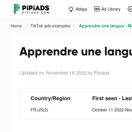
Adspy
Ad Library
Home
TikTok ads examples
Apprendre une langue - M
Apprendre une langu
Updated on: November 18 2022
by Pipiads
Country/Region
First seen - Las
FR,US(2)
October 11 2022-No