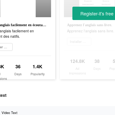
Register-it's free
Parlez anglais facilement en écoutant des natifs.
Apprenez l'anglais sans livre.
anglais facilement en
Apprenez l'anglais sans livre.
t des natifs.
Installer maintenant
Installer maintenant
124.8K
38
8K
36
1.4K
Ad
Days
Pop
Impressions
d
Days
Popularity
sions
text
Video Text