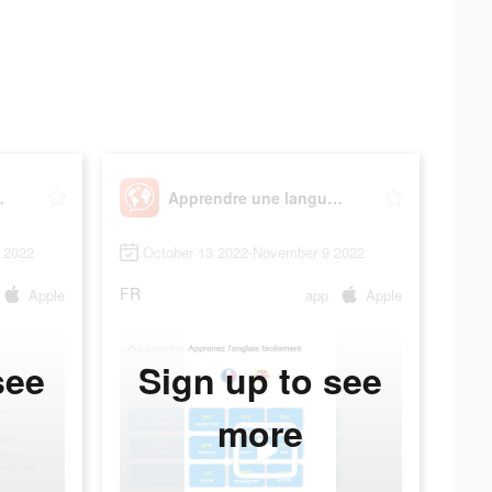
 - Mondly
Apprendre une langue - Mondly
 2022
October 13 2022-November 9 2022
FR
Apple
app
Apple
see
Sign up to see
more