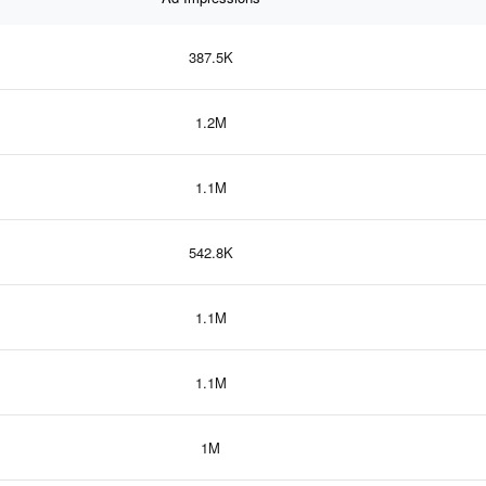
387.5K
1.2M
1.1M
542.8K
1.1M
1.1M
1M