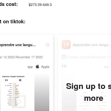
ds cost:
$273.39-649.3
 on tiktok:
Apprendre une langue - Mondly
Apprendre une langue
er 12 2022-November 17 2022
October 13 2022-November 17
FR
app
Apple
app
Sign up to 
more