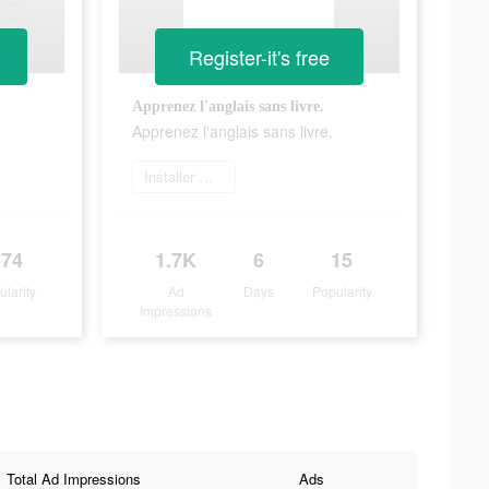
Register-it's free
Apprenez l'anglais sans livre.
Apprenez l'anglais sans livre.
Installer maintenant
574
1.7K
6
15
ularity
Ad
Days
Popularity
Impressions
Total Ad Impressions
Ads