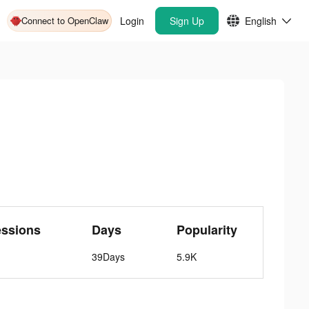
Connect to OpenClaw
Login
Sign Up
English
essions
Days
Popularity
39Days
5.9K