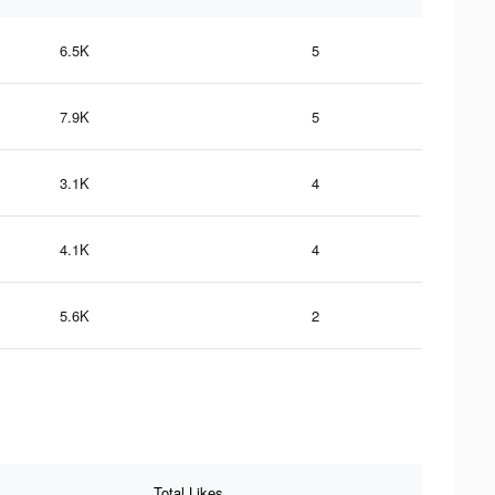
6.5K
5
7.9K
5
3.1K
4
4.1K
4
5.6K
2
Total Likes