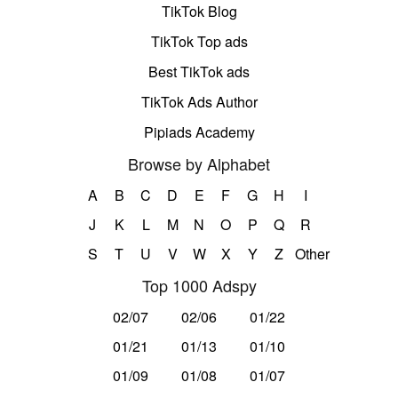
TikTok Blog
TikTok Top ads
Best TikTok ads
TikTok Ads Author
Pipiads Academy
Browse by Alphabet
A
B
C
D
E
F
G
H
I
J
K
L
M
N
O
P
Q
R
S
T
U
V
W
X
Y
Z
Other
Top 1000 Adspy
02/07
02/06
01/22
01/21
01/13
01/10
01/09
01/08
01/07