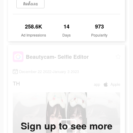
ติดตั้งเลย
258.6K
14
973
Ad Impressions
Days
Popularity
Beautycam- Selfie Editor
December 22 2022-January 3 2023
TH
app
Apple
Sign up to see more