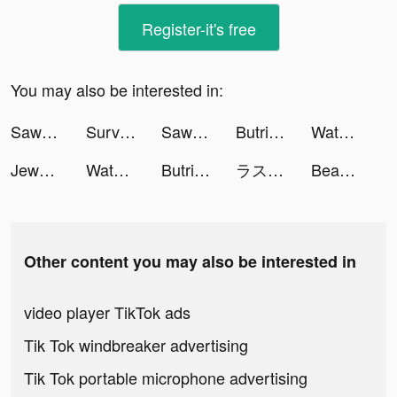
Register-it's free
You may also be interested in:
Sawa Ludo tiktok ads
Survivor!.io tiktok ads
Sawa Ludo tiktok ads
Butrinelz tiktok ads
Water Sorting: Color Games tiktok ads
Jewel Sliding™ Block Puzzle tiktok ads
Water Sorting: Color Games tiktok ads
Butrinelz tiktok ads
ラスト・ラグナレク放置×育成の放置ゲーム tiktok ads
Beautycam- Selfie Editor tiktok ads
Other content you may also be interested in
video player TikTok ads
Tik Tok windbreaker advertising
Tik Tok portable microphone advertising