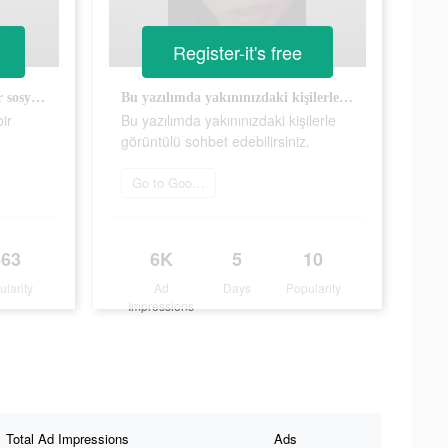
Register-it's free
Bu, ücretsiz sohbet edebilen bir sosyal yazılımdır.
Bu yazılımda yakınınızdaki kişilerle görüntülü sohbet edebilirsiniz.
ir
Bu yazılımda yakınınızdaki kişilerle
görüntülü sohbet edebilirsiniz.
Go to Google Play
363
6K
5
10
ularity
Ad
Days
Popularity
Impressions
Total Ad Impressions
Ads