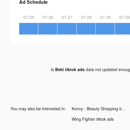
Ad Schedule
07-25
07-26
07-27
07-28
07-29
07-30
Is
Beki tiktok ads
data not updated enou
You may also be interested in:
Konvy - Beauty Shopping tiktok ads
Wing Fighter tiktok ads