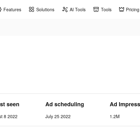
Features
Solutions
AI Tools
Tools
Pricing
ast seen
Ad scheduling
Ad Impress
st 8 2022
July 25 2022
1.2M