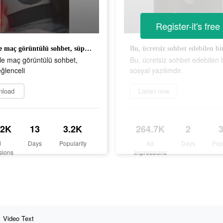
Register-it's free
Rastgele maç görüntülü sohbet, süper eğlenceli
le maç görüntülü sohbet,
Bu, ücretsiz sohbet edebilen b
ğlenceli
sosyal yazılımdır.
nload
Listen now
.2K
13
3.2K
264.7K
2
d
Days
Popularity
Ad
Days
Pop
sions
Impressions
Video Text