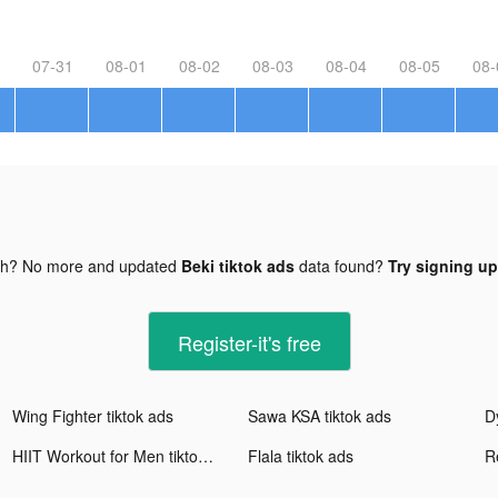
07-31
08-01
08-02
08-03
08-04
08-05
08-
gh? No more and updated
Beki tiktok ads
data found?
Try signing up
Register-it's free
Wing Fighter tiktok ads
Sawa KSA tiktok ads
HIIT Workout for Men tiktok ads
Flala tiktok ads
R