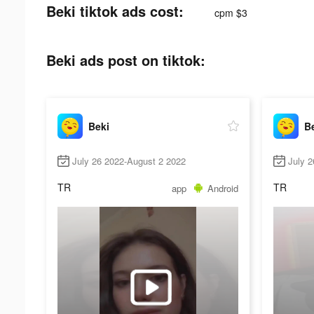
Beki tiktok ads cost:
cpm $3
Beki ads post on tiktok:
Beki
B
July 26 2022-August 2 2022
July 2
TR
TR
app
Android