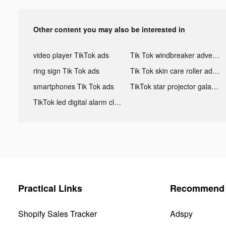
Other content you may also be interested in
video player TikTok ads
Tik Tok windbreaker advertising
ring sign Tik Tok ads
Tik Tok skin care roller advertising
smartphones Tik Tok ads
TikTok star projector galaxy night light bluetooth ads
TikTok led digital alarm clock ads
Practical Links
Recommend 
Shopify Sales Tracker
Adspy