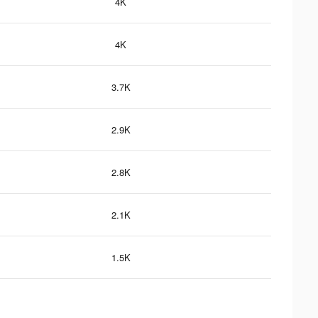
4K
4K
3.7K
2.9K
2.8K
2.1K
1.5K