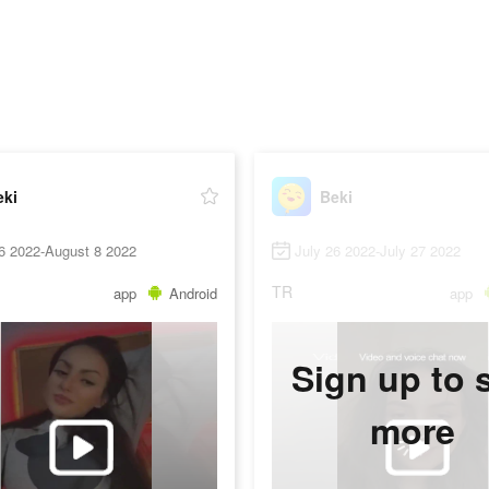
eki
Beki
6 2022-August 8 2022
July 26 2022-July 27 2022
TR
app
Android
app
Sign up to 
more