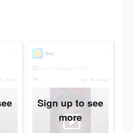
Beki
July 27 2022-August 3 2022
TR
Android
app
Android
see
Sign up to see
more