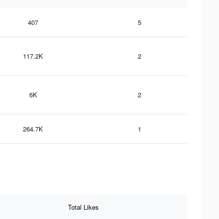
407
5
117.2K
2
6K
2
264.7K
1
Total Likes