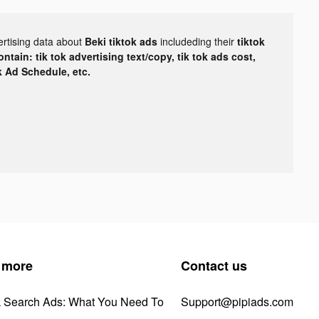
ertising data about
Beki tiktok ads
includeding their
tiktok
tain: tik tok advertising text/copy, tik tok ads cost,
ok Ad Schedule, etc.
 more
Contact us
k Search Ads: What You Need To
Support@pipiads.com