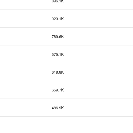
896.1K
923.1K
789.6K
575.1K
618.8K
659.7K
486.9K