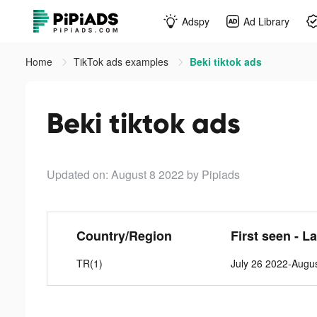
Adspy
Ad Library
Home
TikTok ads examples
Beki tiktok ads
Beki tiktok ads
Updated on: August 8 2022
by Pipiads
Country/Region
First seen - L
TR(1)
July 26 2022-Augu