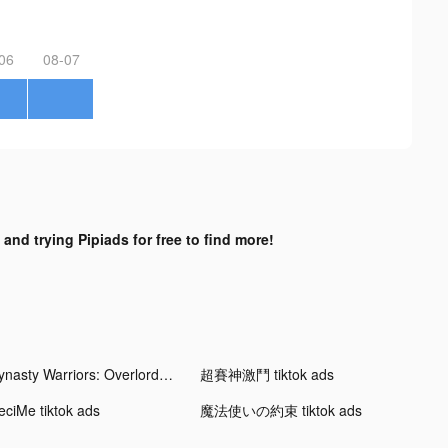
06
08-07
 and trying Pipiads for free to find more!
Dynasty Warriors: Overlords PH tiktok ads
超賽神激鬥 tiktok ads
eciMe tiktok ads
魔法使いの約束 tiktok ads