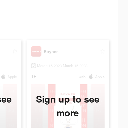
Boyner
March 15 2023-March 15 2023
TR
Apple
web
Apple
see
Sign up to see
more