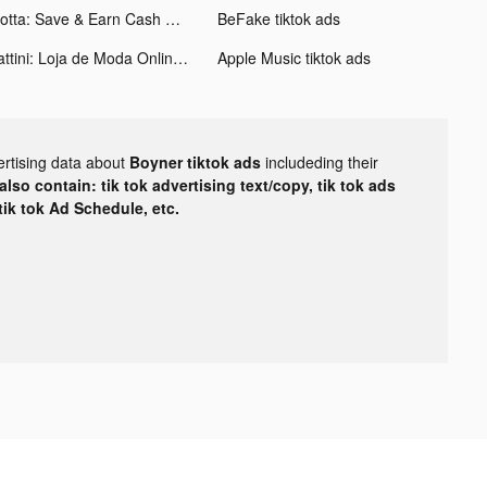
Ibotta: Save & Earn Cash Back tiktok ads
BeFake tiktok ads
Zattini: Loja de Moda Online tiktok ads
Apple Music tiktok ads
ertising data about
Boyner tiktok ads
includeding their
lso contain: tik tok advertising text/copy, tik tok ads
 tik tok Ad Schedule, etc.