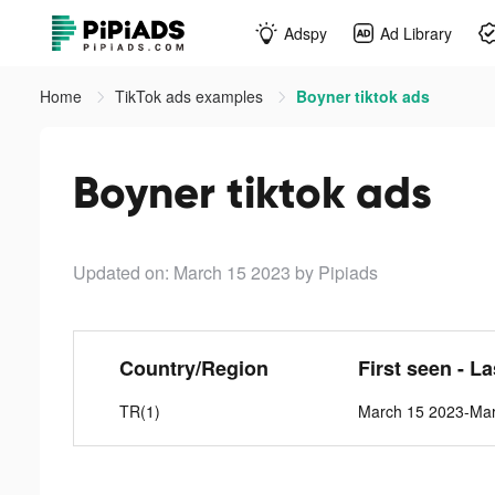
Adspy
Ad Library
Home
TikTok ads examples
Boyner tiktok ads
Boyner tiktok ads
Updated on: March 15 2023
by Pipiads
Country/Region
First seen - L
TR(1)
March 15 2023-Ma