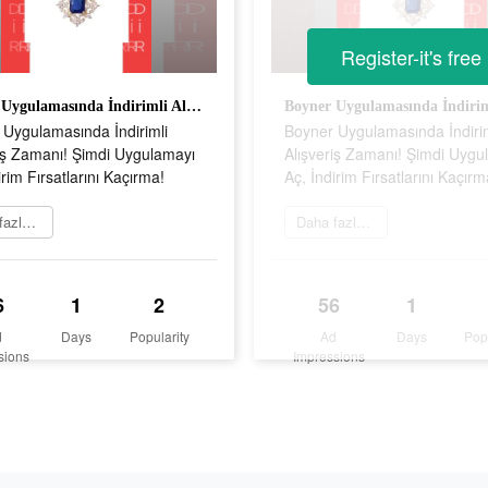
Register-it's free
Boyner Uygulamasında İndirimli Alışveriş Zamanı! Şimdi Uygulamayı Aç, İndirim Fırsatlarını Kaçırma!
 Uygulamasında İndirimli
Boyner Uygulamasında İndirim
iş Zamanı! Şimdi Uygulamayı
Alışveriş Zamanı! Şimdi Uygu
irim Fırsatlarını Kaçırma!
Aç, İndirim Fırsatlarını Kaçırm
Daha fazlasını öğrenin
Daha fazlasını öğrenin
6
1
2
56
1
d
Days
Popularity
Ad
Days
Pop
sions
Impressions