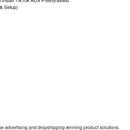
 Install TikTok ADS Pixel(Easiest
l & Setup)
true advertising and dropshipping winning product solutions.