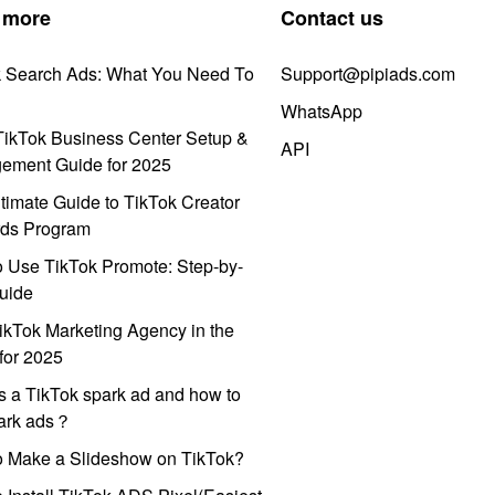
 more
Contact us
k Search Ads: What You Need To
Support@pipiads.com
WhatsApp
ikTok Business Center Setup &
API
ement Guide for 2025
timate Guide to TikTok Creator
ds Program
 Use TikTok Promote: Step-by-
uide
ikTok Marketing Agency in the
for 2025
s a TikTok spark ad and how to
park ads？
o Make a Slideshow on TikTok?