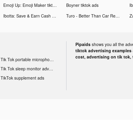
Emoji Up: Emoji Maker tiktok ads
Boyner tiktok ads
Ibotta: Save & Earn Cash Back tiktok ads
Turo - Better Than Car Rental tiktok ads
Pipaids
shows you all the adv
tiktok advertising examples a
cost, advertising on tik tok,
Tik Tok portable microphone advertising
Tik Tok sleep monitor advertising
TikTok supplement ads