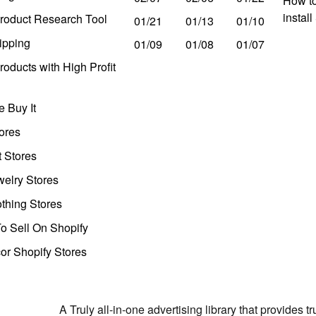
How to
instal
roduct Research Tool
01/21
01/13
01/10
ipping
01/09
01/08
01/07
oducts with High Profit
 Buy It
ores
t Stores
welry Stores
thing Stores
o Sell On Shopify
r Shopify Stores
A Truly all-in-one advertising library that provides 