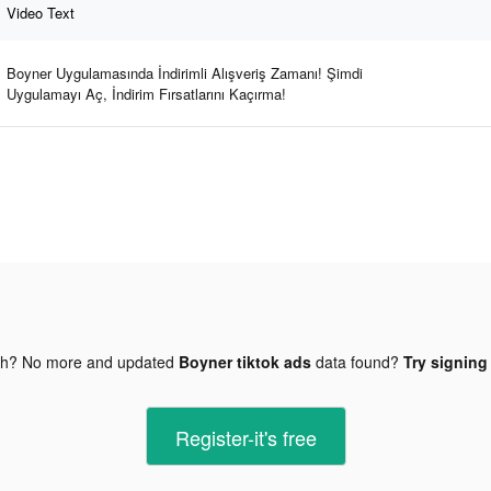
Video Text
Boyner Uygulamasında İndirimli Alışveriş Zamanı! Şimdi
Uygulamayı Aç, İndirim Fırsatlarını Kaçırma!
gh? No more and updated
Boyner tiktok ads
data found?
Try signing 
Register-it's free