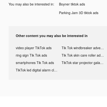
You may also be interested in:
Boyner tiktok ads
Parking Jam 3D tiktok ads
Other content you may also be interested in
video player TikTok ads
Tik Tok windbreaker advertising
ring sign Tik Tok ads
Tik Tok skin care roller advertising
smartphones Tik Tok ads
TikTok star projector galaxy night light bluetooth ads
TikTok led digital alarm clock ads