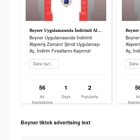
Boyner Uygulamasında İndirimli Alışveriş Zamanı! Şimdi Uygulamayı Aç, İndirim Fırsatlarını Kaçırma!
Boyner Uygulamasında İndirimli
Boyner
Alışveriş Zamanı! Şimdi Uygulamayı
Alışver
Aç, İndirim Fırsatlarını Kaçırma!
Aç, İnd
Daha fazlasını öğrenin
56
1
2
5
Ad
Days
Popularity
A
Impressions
Impres
Boyner tiktok advertising text