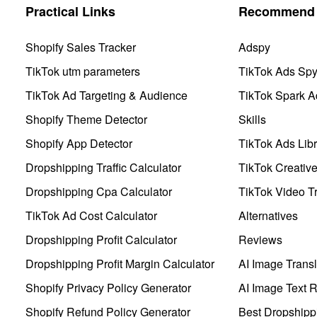
Practical Links
Recommend 
Shopify Sales Tracker
Adspy
TikTok utm parameters
TikTok Ads Sp
TikTok Ad Targeting & Audience
TikTok Spark A
Shopify Theme Detector
Skills
Shopify App Detector
TikTok Ads Libr
Dropshipping Traffic Calculator
TikTok Creativ
Dropshipping Cpa Calculator
TikTok Video Tr
TikTok Ad Cost Calculator
Alternatives
Dropshipping Profit Calculator
Reviews
Dropshipping Profit Margin Calculator
AI Image Transl
Shopify Privacy Policy Generator
AI Image Text 
Shopify Refund Policy Generator
Best Dropshipp