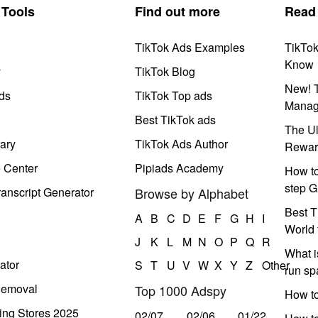
Tools
Find out more
Read
TikTok Ads Examples
TikTo
Know
y
TikTok Blog
New! T
ds
TikTok Top ads
Manag
Best TikTok ads
The Ul
ary
TikTok Ads Author
Rewar
e Center
Pipiads Academy
How to
step G
anscript Generator
Browse by Alphabet
Best T
A
B
C
D
E
F
G
H
I
World 
J
K
L
M
N
O
P
Q
R
What i
ator
S
T
U
V
W
X
Y
Z
Other
run s
Removal
Top 1000 Adspy
How t
ing Stores 2025
02/07
02/06
01/22