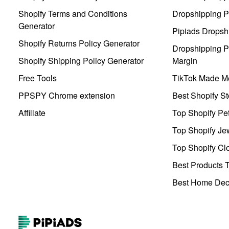
Shopify Terms and Conditions
Dropshipping P
Generator
Pipiads Dropsh
Shopify Returns Policy Generator
Dropshipping Pr
Shopify Shipping Policy Generator
Margin
Free Tools
TikTok Made Me
PPSPY Chrome extension
Best Shopify St
Affiliate
Top Shopify Pe
Top Shopify Je
Top Shopify Clo
Best Products T
Best Home Deco