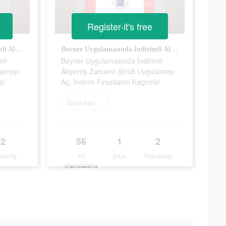
Register-it's free
Boyner Uygulamasında İndirimli Alışveriş Zamanı! Şimdi Uygulamayı Aç, İndirim Fırsatlarını Kaçırma!
Boyner Uygulamasında İndirimli Alışveriş Zamanı! Şimdi Uygulamayı Aç, İndirim Fırsatlarını Kaçırma!
li
Boyner Uygulamasında İndirimli
lamayı
Alışveriş Zamanı! Şimdi Uygulamayı
a!
Aç, İndirim Fırsatlarını Kaçırma!
Daha fazlasını öğrenin
2
56
1
2
ularity
Ad
Days
Popularity
Impressions