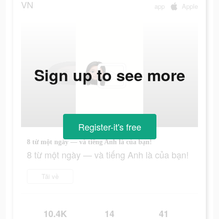
VN
app
Apple
Sign up to see more
Register-it's free
8 từ một ngày — và tiếng Anh là của bạn!
8 từ một ngày — và tiếng Anh là của bạn!
Tải về
10.4K
14
41