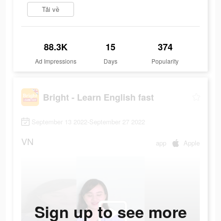
Tải về
88.3K
15
374
Ad Impressions
Days
Popularity
Bright - Learn English fast
September 13 2022-September 27 2022
VN
app
Apple
Sign up to see more