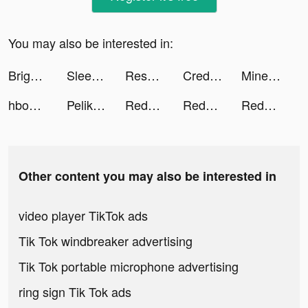
You may also be interested in:
Bright - Learn English fast tiktok ads
Sleep & Meditation | MindLabs tiktok ads
Resonate - Visual Breathing tiktok ads
Credit Karma tiktok ads
Minetap – Merge clicker tiktok ads
hbomax tiktok ads
Pelikin tiktok ads
Reddit tiktok ads
Reddit tiktok ads
Reddit tiktok ads
Other content you may also be interested in
video player TikTok ads
Tik Tok windbreaker advertising
Tik Tok portable microphone advertising
ring sign Tik Tok ads