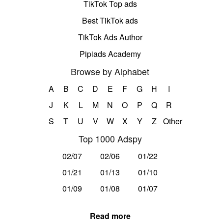
TikTok Top ads
Best TikTok ads
TikTok Ads Author
Pipiads Academy
Browse by Alphabet
A
B
C
D
E
F
G
H
I
J
K
L
M
N
O
P
Q
R
S
T
U
V
W
X
Y
Z
Other
Top 1000 Adspy
02/07
02/06
01/22
01/21
01/13
01/10
01/09
01/08
01/07
Read more