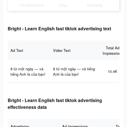
Ad Impressions
Days
Popularity
Bright - Learn English fast tiktok advertising text
Total Ad
Ad Text
Video Text
Impressions
8 từ một ngày — và
8 từ một ngày — và tiếng
10.4K
tiếng Anh là của bạn!
Anh là của bạn!
Bright - Learn English fast tiktok advertising
effectiveness data
Advertising
Ad Impressions
Total 