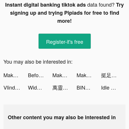
data found?
Instant digital banking tiktok ads
Try
signing up and trying Pipiads for free to find
more!
Register-it's free
You may also be interested in:
Makeover Studio: Makeup Games tiktok ads
Before/After Collage maker tiktok ads
Makeover Studio: Makeup Games tiktok ads
Makeover Studio: Makeup Games tiktok ads
挺足球-Foootball tiktok ads
Vlinder Princess - Dress Up Games tiktok ads
Widgets Kit Wallpapers & Icons tiktok ads
萬靈召喚師 tiktok ads
BINK (บิ๊งค์) tiktok ads
Idle Wonderland - Gzone tiktok ads
Other content you may also be interested in