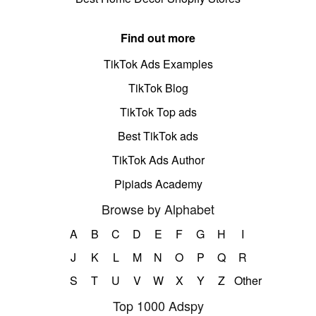
Find out more
TikTok Ads Examples
TikTok Blog
TikTok Top ads
Best TikTok ads
TikTok Ads Author
Pipiads Academy
Browse by Alphabet
A
B
C
D
E
F
G
H
I
J
K
L
M
N
O
P
Q
R
S
T
U
V
W
X
Y
Z
Other
Top 1000 Adspy