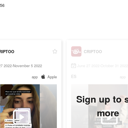
.56
RIPTOO
CRIPTOO
27 2022-November 5 2022
June 27 2022-October 31 2022
ES
app
Apple
app
Sign up to 
more