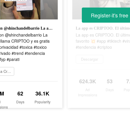
Register-it's free
#dúo con @shinchandelbarrio La app se llama CRIPTOO y es gratis #app #privacidad #toxica #toxico #chatprivado #trend #tendencia #viral #fyp #parati
on @shinchandelbarrio La
La app es CRIPTOO. El últim
 llama CRIPTOO y es gratis
favorito 💥 #app #tiktech #vir
rivacidad #toxica #toxico
#tendencia #criptoo
rivado #trend #tendencia
#fyp #parati
Descargar
Jugar a Criptoo
624.3K
53
7
Ad
Days
Pop
7M
62
36.1K
Impressions
d
Days
Popularity
sions