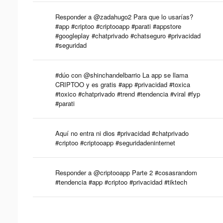
Responder a @zadahugo2 Para que lo usarías?
#app #criptoo #criptooapp #parati #appstore
#googleplay #chatprivado #chatseguro #privacidad
#seguridad
#dúo con @shinchandelbarrio La app se llama
CRIPTOO y es gratis #app #privacidad #toxica
#toxico #chatprivado #trend #tendencia #viral #fyp
#parati
Aquí no entra ni dios #privacidad #chatprivado
#criptoo #criptooapp #seguridadeninternet
Responder a @criptooapp Parte 2 #cosasrandom
#tendencia #app #criptoo #privacidad #tiktech