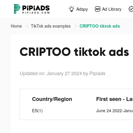
Adspy
Ad Library
Home
TikTok ads examples
CRIPTOO tiktok ads
CRIPTOO tiktok ads
Updated on: January 27 2024
by Pipiads
Country/Region
First seen - L
ES(1)
June 24 2022-Janu