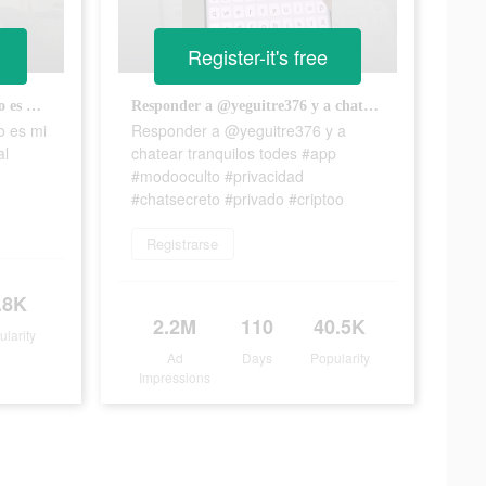
Register-it's free
La app es CRIPTOO. El último es mi favorito 💥 #app #tiktech #viral #tendencia #criptoo
Responder a @yeguitre376 y a chatear tranquilos todes #app #modooculto #privacidad #chatsecreto #privado #criptoo
o es mi
Responder a @yeguitre376 y a
al
chatear tranquilos todes #app
#modooculto #privacidad
#chatsecreto #privado #criptoo
Registrarse
.8K
2.2M
110
40.5K
ularity
Ad
Days
Popularity
Impressions