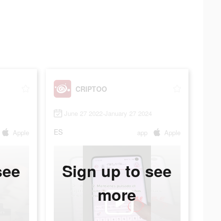
CRIPTOO
June 27 2022-January 27 2024
ES
Apple
app
Apple
see
Sign up to see
more