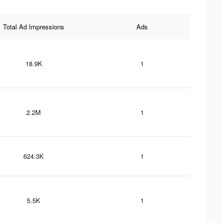
Total Ad Impressions
Ads
18.9K
1
2.2M
1
624.3K
1
5.5K
1