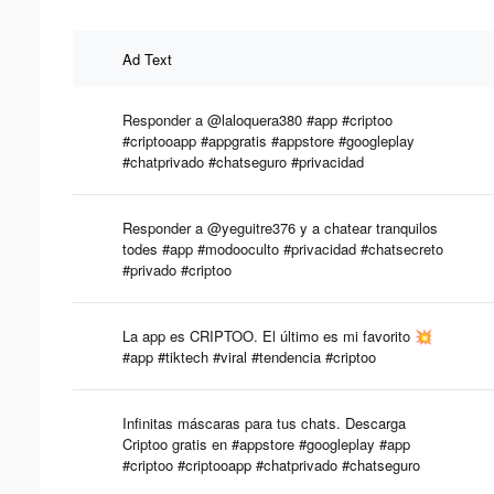
Ad Text
Responder a @laloquera380 #app #criptoo
#criptooapp #appgratis #appstore #googleplay
#chatprivado #chatseguro #privacidad
Responder a @yeguitre376 y a chatear tranquilos
todes #app #modooculto #privacidad #chatsecreto
#privado #criptoo
La app es CRIPTOO. El último es mi favorito 💥
#app #tiktech #viral #tendencia #criptoo
Infinitas máscaras para tus chats. Descarga
Criptoo gratis en #appstore #googleplay #app
#criptoo #criptooapp #chatprivado #chatseguro