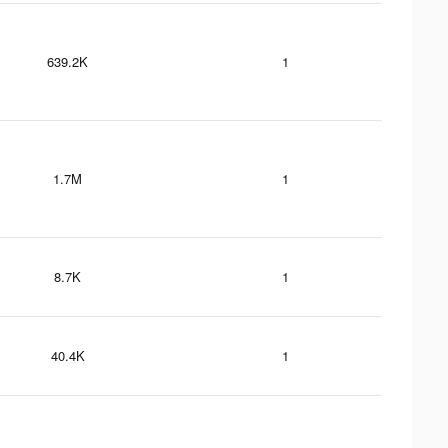
639.2K
1
1.7M
1
8.7K
1
40.4K
1