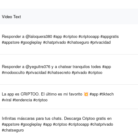
Video Text
Responder a @laloquera380 #app #criptoo #criptooapp #appgratis
#appstore #googleplay #chatprivado #chatseguro #privacidad
Responder a @yeguitre376 y a chatear tranquilos todes #app
#modooculto #privacidad #chatsecreto #privado #criptoo
La app es CRIPTOO. El último es mi favorito 💥 #app #tiktech
#viral #tendencia #criptoo
Infinitas máscaras para tus chats. Descarga Criptoo gratis en
#appstore #googleplay #app #criptoo #criptooapp #chatprivado
#chatseguro