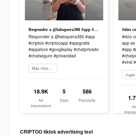
Responder a @laloquera380 #app #criptoo #criptooapp #appgratis #appstore #googleplay #chatprivado #chatseguro #privacidad
Responder a @laloquera380 #app
#dúo c
#criptoo #criptooapp #appgratis
app se
#appstore #googleplay #chatprivado
#app #p
#chatseguro #privacidad
#chatp
#viral 
Más información
18.9K
5
586
1.
Ad
Days
Popularity
Impressions
A
Impres
CRIPTOO tiktok advertising text