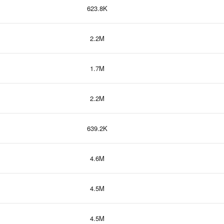
623.8K
2.2M
1.7M
2.2M
639.2K
4.6M
4.5M
4.5M