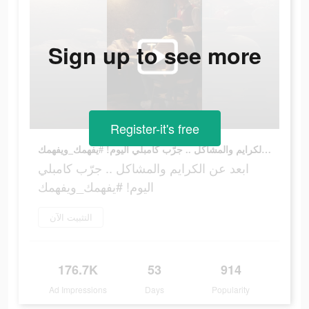
Sign up to see more
Register-it's free
ابعد عن الكرايم والمشاكل .. جرّب كامبلي اليوم! #يفهمك_ويفهمك
ابعد عن الكرايم والمشاكل .. جرّب كامبلي
اليوم! #يفهمك_ويفهمك
التثبيت الآن
176.7K
53
914
Ad Impressions
Days
Popularity