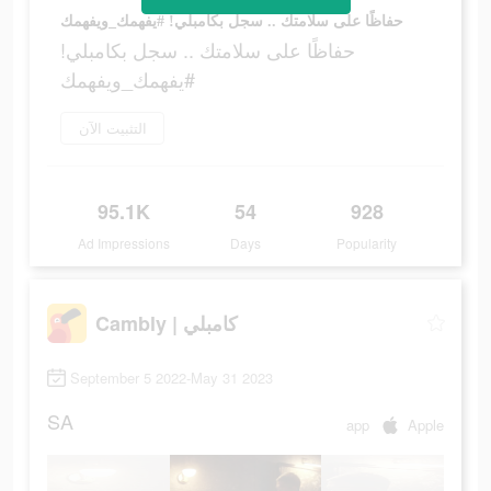
حفاظًا على سلامتك .. سجل بكامبلي! #يفهمك_ويفهمك
حفاظًا على سلامتك .. سجل بكامبلي!
#يفهمك_ويفهمك
التثبيت الآن
95.1K
54
928
Ad Impressions
Days
Popularity
Cambly | كامبلي
September 5 2022-May 31 2023
SA
app
Apple