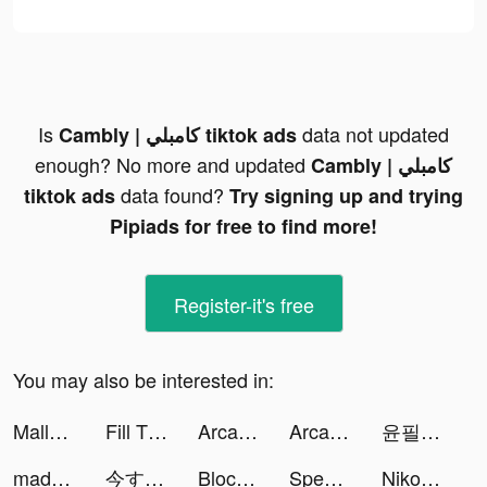
Is
data not updated
Cambly | كامبلي tiktok ads
enough? No more and updated
Cambly | كامبلي
data found?
tiktok ads
Try signing up and trying
Pipiads for free to find more!
Register-it's free
You may also be interested in:
Mallory Schmuki tiktok ads
Fill The Fridge tiktok ads
Arcade Hole tiktok ads
Arcade Hole tiktok ads
윤필려기 🇰🇷 tiktok ads
madeofjade tiktok ads
今すぐビッコレFXをインストール！ tiktok ads
Block Blast-Block Puzzle Games tiktok ads
Speechify Text Reader News PDF tiktok ads
Niko tiktok ads