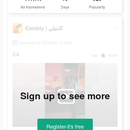
Ad Impressions
Days
Popularity
Cambly | كامبلي
September 2 2022-May 31 2023
SA
app
Apple
Sign up to see more
Register-it's free