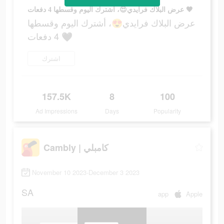
عرض البلاك فرايدي😍، أشترك اليوم وقسطها 4 دفعات 🖤
عرض البلاك فرايدي😍، أشترك اليوم وقسطها
4 دفعات 🖤
اشترك
157.5K
8
100
Ad Impressions
Days
Popularity
Cambly | كامبلي
November 10 2023-December 3 2023
SA
app
Apple