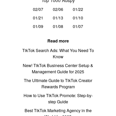
Top 1000 Adspy
02/07
02/06
01/22
01/21
01/13
01/10
01/09
01/08
01/07
Read more
TikTok Search Ads: What You Need To
Know
New! TikTok Business Center Setup &
Management Guide for 2025
The Ultimate Guide to TikTok Creator
Rewards Program
How to Use TikTok Promote: Step-by-
step Guide
Best TikTok Marketing Agency in the