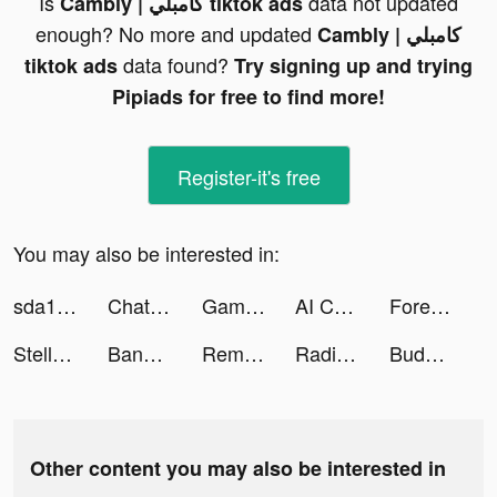
Is
data not updated
Cambly | كامبلي tiktok ads
enough? No more and updated
Cambly | كامبلي
data found?
tiktok ads
Try signing up and trying
Pipiads for free to find more!
Register-it's free
You may also be interested in:
sda111 tiktok ads
ChatMate: AI Virtual Friend tiktok ads
GameBoom Place tiktok ads
AI ChatBot: Smart Assistant tiktok ads
Forex AI tiktok ads
Stella Sleep Kids tiktok ads
Banger: AI Covers tiktok ads
Remote Control Ultra tiktok ads
RadioLingo: Learn Languages tiktok ads
Buddy: Budget & Save Money tiktok ads
Other content you may also be interested in