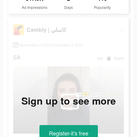
Ad Impressions
Days
Popularity
Cambly | كامبلي
November 4 2023-December 5 2023
SA
app
Apple
Sign up to see more
Register-it's free