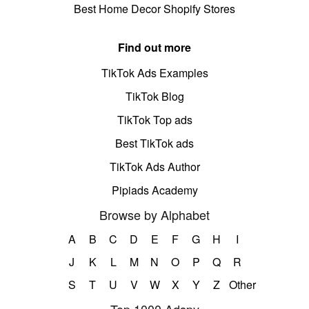
Best Home Decor Shopify Stores
Find out more
TikTok Ads Examples
TikTok Blog
TikTok Top ads
Best TikTok ads
TikTok Ads Author
Pipiads Academy
Browse by Alphabet
A
B
C
D
E
F
G
H
I
J
K
L
M
N
O
P
Q
R
S
T
U
V
W
X
Y
Z
Other