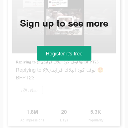
Sign up to see more
Register-it's free
Replying to @نوف كود البلاك فرايدي 🤩 BFPT23
Replying to @نوف كود البلاك فرايدي 🤩
BFPT23
تسوَّق الآن
1.8M
20
5.3K
Ad Impressions
Days
Popularity