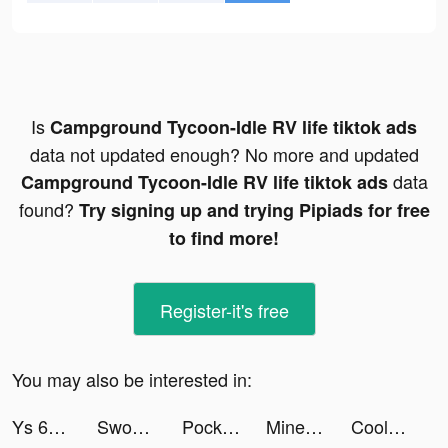
Is
Campground Tycoon-Idle RV life tiktok ads
data not updated enough? No more and updated
data
Campground Tycoon-Idle RV life tiktok ads
found?
Try signing up and trying Pipiads for free
to find more!
Register-it's free
You may also be interested in:
Ys 6 Mobile VNG tiktok ads
Sword Hunter tiktok ads
PocketPics-Photo &Video Editor tiktok ads
Minetap – Merge кликер tiktok ads
Cool Wallpaper tiktok ads