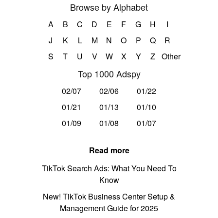
Browse by Alphabet
A
B
C
D
E
F
G
H
I
J
K
L
M
N
O
P
Q
R
S
T
U
V
W
X
Y
Z
Other
Top 1000 Adspy
02/07
02/06
01/22
01/21
01/13
01/10
01/09
01/08
01/07
Read more
TikTok Search Ads: What You Need To
Know
New! TikTok Business Center Setup &
Management Guide for 2025